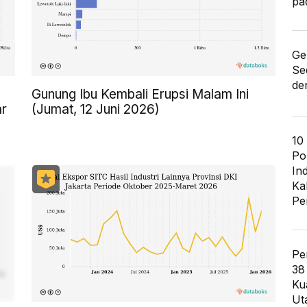
pa
Ge
Se
de
Gunung Ibu Kembali Erupsi Malam Ini
ar
(Jumat, 12 Juni 2026)
10
Po
In
Ka
Pe
Pe
38
Ku
Ut