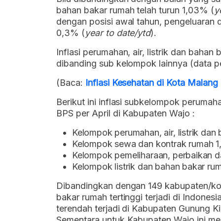
bahan bakar rumah telah turun 1,03% (
y
dengan posisi awal tahun, pengeluaran
0,3% (
year to date/ytd
).
Inflasi perumahan, air, listrik dan bahan
dibanding sub kelompok lainnya (data pe
(Baca:
Inflasi Kesehatan di Kota Malang
Berikut ini inflasi subkelompok perumaha
BPS per April di Kabupaten Wajo :
Kelompok perumahan, air, listrik da
Kelompok sewa dan kontrak rumah 
Kelompok pemeliharaan, perbaikan 
Kelompok listrik dan bahan bakar r
Dibandingkan dengan 149 kabupaten/kota l
bakar rumah tertinggi terjadi di Indone
terendah terjadi di Kabupaten Gunung K
Sementara untuk Kabupaten Wajo ini me