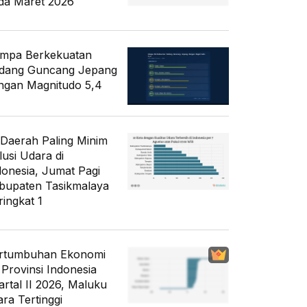
da Maret 2026
mpa Berkekuatan
dang Guncang Jepang
ngan Magnitudo 5,4
 Daerah Paling Minim
lusi Udara di
donesia, Jumat Pagi
bupaten Tasikmalaya
ringkat 1
rtumbuhan Ekonomi
 Provinsi Indonesia
artal II 2026, Maluku
ara Tertinggi