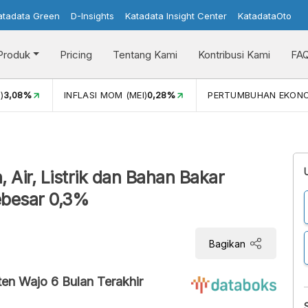
atadata Green
D-Insights
Katadata Insight Center
KatadataOto
Produk
Pricing
Tentang Kami
Kontribusi Kami
FA
)
3,08%
INFLASI MOM (MEI)
0,28%
PERTUMBUHAN EKON
, Air, Listrik dan Bahan Bakar
ebesar 0,3%
Bagikan
en Wajo 6 Bulan Terakhir