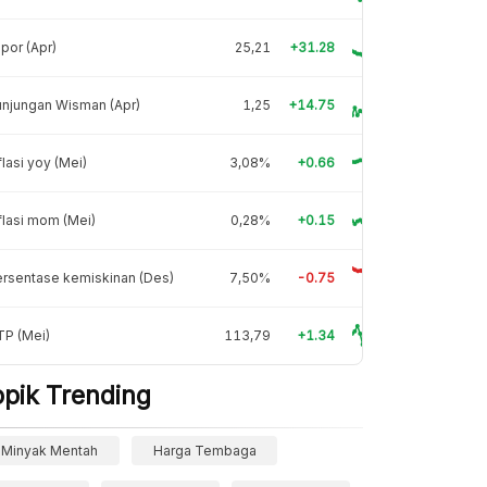
por (Apr)
25,21
+31.28
njungan Wisman (Apr)
1,25
+14.75
flasi yoy (Mei)
3,08%
+0.66
flasi mom (Mei)
0,28%
+0.15
rsentase kemiskinan (Des)
7,50%
-0.75
TP (Mei)
113,79
+1.34
opik Trending
Minyak Mentah
Harga Tembaga