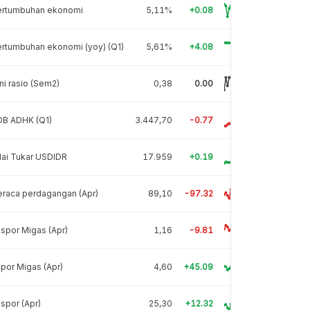
ertumbuhan ekonomi
5,11%
+0.08
rtumbuhan ekonomi (yoy) (Q1)
5,61%
+4.08
ni rasio (Sem2)
0,38
0.00
DB ADHK (Q1)
3.447,70
-0.77
lai Tukar USDIDR
17.959
+0.19
raca perdagangan (Apr)
89,10
-97.32
spor Migas (Apr)
1,16
-9.81
por Migas (Apr)
4,60
+45.09
spor (Apr)
25,30
+12.32