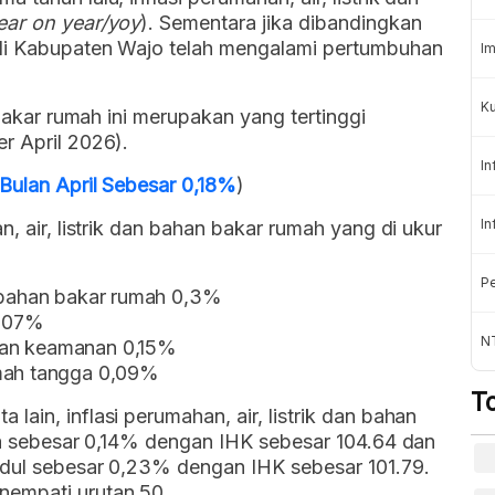
ear on year/yoy
). Sementara jika dibandingkan
 di Kabupaten Wajo telah mengalami pertumbuhan
Im
Ku
 bakar rumah ini merupakan yang tertinggi
r April 2026).
In
 Bulan April Sebesar 0,18%
)
In
n, air, listrik dan bahan bakar rumah yang di ukur
Pe
n bahan bakar rumah 0,3%
1,07%
N
dan keamanan 0,15%
umah tangga 0,09%
T
ain, inflasi perumahan, air, listrik dan bahan
sia sebesar 0,14% dengan IHK sebesar 104.64 dan
idul sebesar 0,23% dengan IHK sebesar 101.79.
nempati urutan 50.