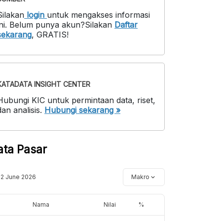
Silakan
login
untuk mengakses informasi
ni
.
Belum punya akun?
Silakan
Daftar
sekarang
,
GRATIS!
KATADATA INSIGHT CENTER
Hubungi KIC untuk permintaan data, riset,
dan analisis.
Hubungi sekarang »
ata Pasar
12 June 2026
Makro
Nama
Nilai
%