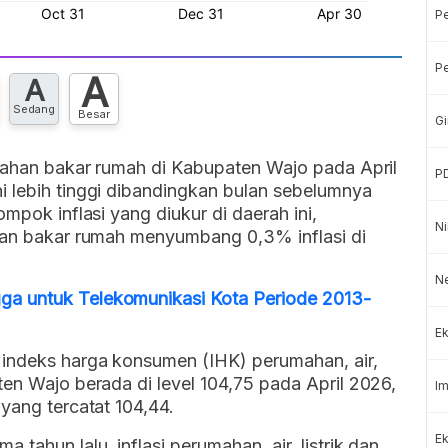
P
Pe
A
A
Sedang
Besar
Gi
 bahan bakar rumah di Kabupaten Wajo pada April
P
i lebih tinggi dibandingkan bulan sebelumnya
mpok inflasi yang diukur di daerah ini,
Ni
ahan bakar rumah menyumbang 0,3% inflasi di
Ne
a untuk Telekomunikasi Kota Periode 2013-
Ek
 indeks harga konsumen (IHK) perumahan, air,
ten Wajo berada di level 104,75 pada April 2026,
Im
yang tercatat 104,44.
Ek
tahun lalu, inflasi perumahan, air, listrik dan