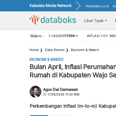
Katadata Media Network
Katadata.co.id
K
Lihat Topik
 (APR)
1,25
NILAI TUKAR USD/IDR
Makro
17.959
INFLASI YOY (MEI
Home
Data Stories
Ekonomi & Makro
EKONOMI & MAKRO
Bulan April, Inflasi Perumahan
Rumah di Kabupaten Wajo S
Agus Dwi Darmawan
17/05/2026 11:34 WIB
Perkembangan Inflasi (m-to-m) Kabupat