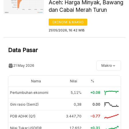
Aceh: Harga Minyak, Bawang
dan Cabai Merah Turun
EKONOMI & MAKRO
21/05/2026, 16:42 WIB
Data Pasar
21 May 2026
Makro
Nama
Nilai
%
Pertumbuhan ekonomi
5,11%
+0.08
Gini rasio (Sem2)
0,38
0.00
PDB ADHK (Q1)
3.447,70
-0.77
Nilai Tukar USDIDR
17.652
+0.31