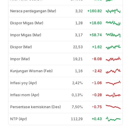
Neraca perdagangan (Mar)
3,32
+160.82
Ekspor Migas (Mar)
1,28
+18.60
Impor Migas (Mar)
3,17
+58.74
Ekspor (Mar)
22,53
+1.62
Impor (Mar)
19,21
-8.08
Kunjungan Wisman (Feb)
1,16
-2.42
Inflasi yoy (Apr)
2,42%
-1.06
Inflasi mom (Apr)
0,13%
-0.28
Persentase kemiskinan (Des)
7,50%
-0.75
NTP (Apr)
112,29
+0.43