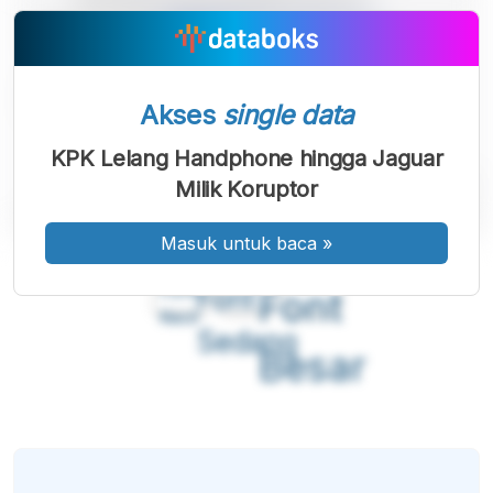
Akses
single data
KPK Lelang Handphone hingga Jaguar
Milik Koruptor
Masuk untuk baca
»
A
A
A
Font
Font
Font
Kecil
Sedang
Besar