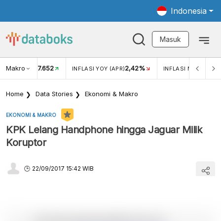
Indonesia
Masuk
Makro
17.652
2,42%
KAR USD/IDR
INFLASI YOY (APR)
INFLASI MOM (APR)
Home
Data Stories
Ekonomi & Makro
EKONOMI & MAKRO
KPK Lelang Handphone hingga Jaguar Milik
Koruptor
22/09/2017 15:42 WIB