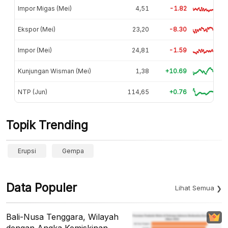
Impor Migas (Mei)
4,51
-1.82
Ekspor (Mei)
23,20
-8.30
Impor (Mei)
24,81
-1.59
Kunjungan Wisman (Mei)
1,38
+10.69
NTP (Jun)
114,65
+0.76
Topik Trending
Erupsi
Gempa
Data Populer
Lihat Semua
Bali-Nusa Tenggara, Wilayah
dengan Angka Kemiskinan