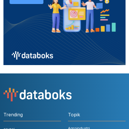
Trending
Topik
Agroindustri