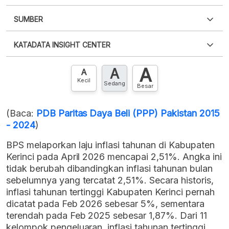
SUMBER
PDF
PNG
Silakan
login
untuk mengakses informasi ini
.
Belum
KATADATA INSIGHT CENTER
punya akun?
Silakan
Daftar sekarang
,
GRATIS!
XLS
EMBED
A
A
Hubungi sekarang »
A
Kecil
Sedang
Besar
(Baca:
PDB Paritas Daya Beli (PPP) Pakistan 2015
- 2024
)
BPS melaporkan laju inflasi tahunan di Kabupaten
Kerinci pada April 2026 mencapai 2,51%. Angka ini
tidak berubah dibandingkan inflasi tahunan bulan
sebelumnya yang tercatat 2,51%. Secara historis,
inflasi tahunan tertinggi Kabupaten Kerinci pernah
dicatat pada Feb 2026 sebesar 5%, sementara
terendah pada Feb 2025 sebesar 1,87%. Dari 11
kelompok pengeluaran, inflasi tahunan tertinggi