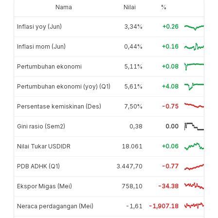
Nama
Nilai
%
Inflasi yoy (Jun)
3,34%
+0.26
Inflasi mom (Jun)
0,44%
+0.16
Pertumbuhan ekonomi
5,11%
+0.08
Pertumbuhan ekonomi (yoy) (Q1)
5,61%
+4.08
Persentase kemiskinan (Des)
7,50%
-0.75
Gini rasio (Sem2)
0,38
0.00
Nilai Tukar USDIDR
18.061
+0.06
PDB ADHK (Q1)
3.447,70
-0.77
Ekspor Migas (Mei)
758,10
-34.38
Neraca perdagangan (Mei)
-1,61
-1,907.18