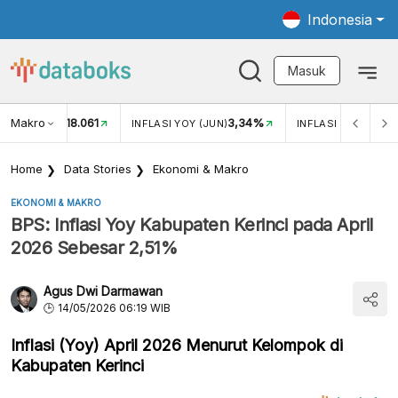
Indonesia
Masuk
Makro
18.061
3,34%
UKAR USD/IDR
INFLASI YOY (JUN)
INFLASI MOM (JUN
Home
Data Stories
Ekonomi & Makro
EKONOMI & MAKRO
BPS: Inflasi Yoy Kabupaten Kerinci pada April
2026 Sebesar 2,51%
Agus Dwi Darmawan
14/05/2026 06:19 WIB
Inflasi (Yoy) April 2026 Menurut Kelompok di
Kabupaten Kerinci