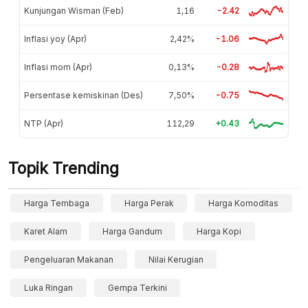
Kunjungan Wisman (Feb)
1,16
-2.42
Inflasi yoy (Apr)
2,42%
-1.06
Inflasi mom (Apr)
0,13%
-0.28
Persentase kemiskinan (Des)
7,50%
-0.75
NTP (Apr)
112,29
+0.43
Topik Trending
Harga Tembaga
Harga Perak
Harga Komoditas
Karet Alam
Harga Gandum
Harga Kopi
Pengeluaran Makanan
Nilai Kerugian
Luka Ringan
Gempa Terkini