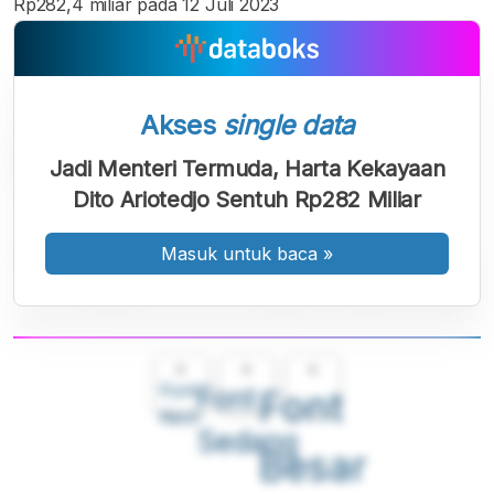
Rp282,4 miliar pada 12 Juli 2023
Akses
single data
Jadi Menteri Termuda, Harta Kekayaan
Dito Ariotedjo Sentuh Rp282 Miliar
Masuk untuk baca
»
A
A
A
Font
Font
Font
Kecil
Sedang
Besar