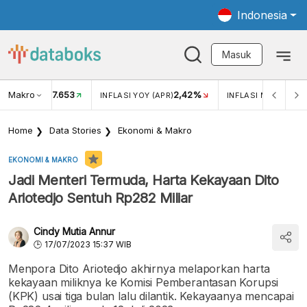
Indonesia
Masuk
Makro
17.653
2,42%
KAR USD/IDR
INFLASI YOY (APR)
INFLASI MOM (APR)
Home
Data Stories
Ekonomi & Makro
EKONOMI & MAKRO
Jadi Menteri Termuda, Harta Kekayaan Dito
Ariotedjo Sentuh Rp282 Miliar
Cindy Mutia Annur
17/07/2023 15:37 WIB
Menpora Dito Ariotedjo akhirnya melaporkan harta
kekayaan miliknya ke Komisi Pemberantasan Korupsi
(KPK) usai tiga bulan lalu dilantik. Kekayaanya mencapai