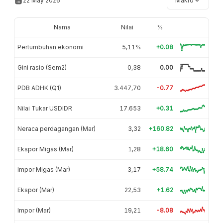
22 May 2026
Makro
Nama
Nilai
%
Pertumbuhan ekonomi
5,11%
+0.08
Gini rasio (Sem2)
0,38
0.00
PDB ADHK (Q1)
3.447,70
-0.77
Nilai Tukar USDIDR
17.653
+0.31
Neraca perdagangan (Mar)
3,32
+160.82
Ekspor Migas (Mar)
1,28
+18.60
Impor Migas (Mar)
3,17
+58.74
Ekspor (Mar)
22,53
+1.62
Impor (Mar)
19,21
-8.08