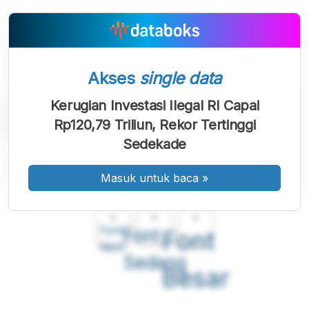
Akses
single data
Kerugian Investasi Ilegal RI Capai
Rp120,79 Triliun, Rekor Tertinggi
Sedekade
Masuk untuk baca
»
A
A
A
Font
Font
Font
Kecil
Sedang
Besar