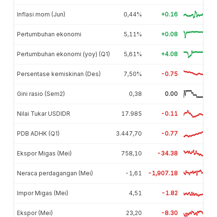
Inflasi mom (Jun)
0,44%
+0.16
Pertumbuhan ekonomi
5,11%
+0.08
Pertumbuhan ekonomi (yoy) (Q1)
5,61%
+4.08
Persentase kemiskinan (Des)
7,50%
-0.75
Gini rasio (Sem2)
0,38
0.00
Nilai Tukar USDIDR
17.985
-0.11
PDB ADHK (Q1)
3.447,70
-0.77
Ekspor Migas (Mei)
758,10
-34.38
Neraca perdagangan (Mei)
-1,61
-1,907.18
Impor Migas (Mei)
4,51
-1.82
Ekspor (Mei)
23,20
-8.30