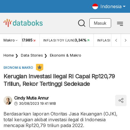
Indonesia
Masuk
Makro
17.985
3,34%
UKAR USD/IDR
INFLASI YOY (JUN)
INFLASI MOM (JUN
Home
Data Stories
Ekonomi & Makro
EKONOMI & MAKRO
Kerugian Investasi Ilegal RI Capai Rp120,79
Triliun, Rekor Tertinggi Sedekade
Cindy Mutia Annur
30/08/2023 19:41 WIB
Berdasarkan laporan Otoritas Jasa Keuangan (OJK),
total kerugian akibat investasi ilegal di Indonesia
mencapai Rp120,79 triliun pada 2022.