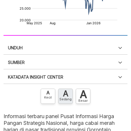
UNDUH
SUMBER
PDF
PNG
Silakan
login
untuk mengakses informasi ini
.
Belum
KATADATA INSIGHT CENTER
punya akun?
Silakan
Daftar sekarang
,
GRATIS!
XLS
EMBED
A
A
Hubungi sekarang »
A
Kecil
Sedang
Besar
Informasi terbaru panel Pusat Informasi Harga
Pangan Strategis Nasional, harga cabai merah
harian di pasar tradisional provinsi Gorontalo