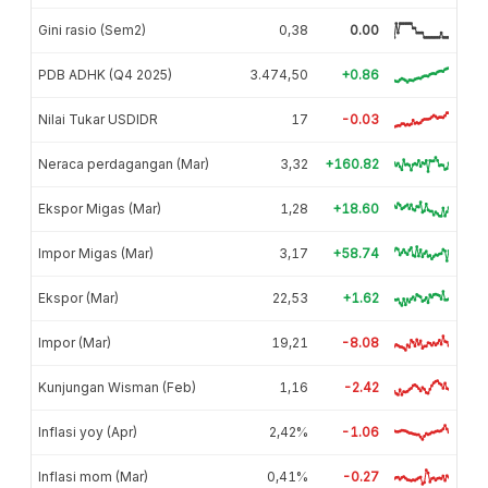
Gini rasio (Sem2)
0,38
0.00
PDB ADHK (Q4 2025)
3.474,50
+0.86
Nilai Tukar USDIDR
17
-0.03
Neraca perdagangan (Mar)
3,32
+160.82
Ekspor Migas (Mar)
1,28
+18.60
Impor Migas (Mar)
3,17
+58.74
Ekspor (Mar)
22,53
+1.62
Impor (Mar)
19,21
-8.08
Kunjungan Wisman (Feb)
1,16
-2.42
Inflasi yoy (Apr)
2,42%
-1.06
Inflasi mom (Mar)
0,41%
-0.27