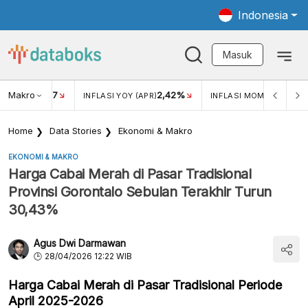
Indonesia
Masuk
Makro
17
2,42%
0,4
KAR USD/IDR
INFLASI YOY (APR)
INFLASI MOM (MAR)
Home
Data Stories
Ekonomi & Makro
EKONOMI & MAKRO
Harga Cabai Merah di Pasar Tradisional
Provinsi Gorontalo Sebulan Terakhir Turun
30,43%
Agus Dwi Darmawan
28/04/2026 12:22 WIB
Harga Cabai Merah di Pasar Tradisional Periode
April 2025-2026