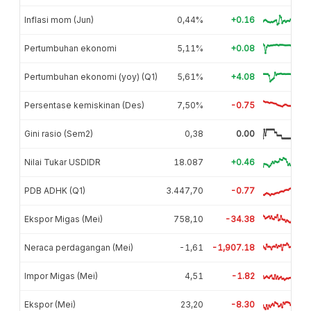
Inflasi mom (Jun)
0,44%
+0.16
Pertumbuhan ekonomi
5,11%
+0.08
Pertumbuhan ekonomi (yoy) (Q1)
5,61%
+4.08
Persentase kemiskinan (Des)
7,50%
-0.75
Gini rasio (Sem2)
0,38
0.00
Nilai Tukar USDIDR
18.087
+0.46
PDB ADHK (Q1)
3.447,70
-0.77
Ekspor Migas (Mei)
758,10
-34.38
Neraca perdagangan (Mei)
-1,61
-1,907.18
Impor Migas (Mei)
4,51
-1.82
Ekspor (Mei)
23,20
-8.30