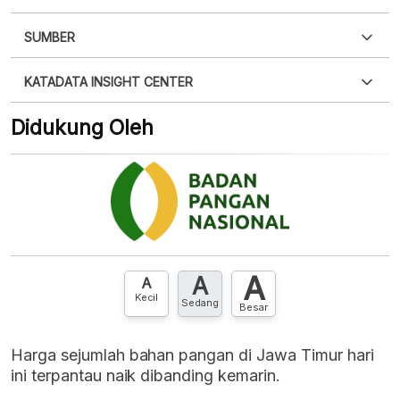
SUMBER
PDF
PNG
Silakan
login
untuk mengakses informasi ini
.
Belum
KATADATA INSIGHT CENTER
punya akun?
Silakan
Daftar sekarang
,
GRATIS!
XLS
EMBED
Didukung Oleh
Hubungi sekarang »
A
A
A
Kecil
Sedang
Besar
Harga sejumlah bahan pangan di Jawa Timur hari
ini terpantau naik dibanding kemarin.