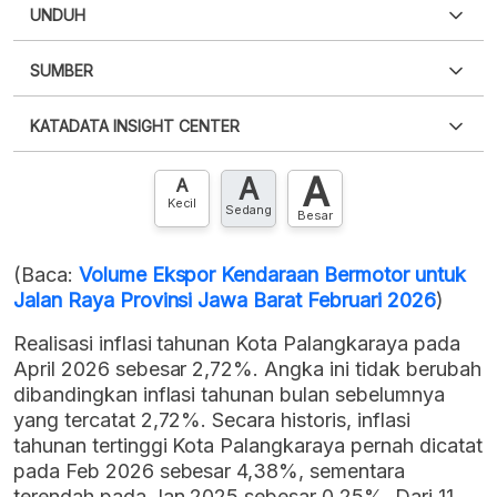
UNDUH
SUMBER
PDF
PNG
Silakan
login
untuk mengakses informasi ini
.
Belum
KATADATA INSIGHT CENTER
punya akun?
Silakan
Daftar sekarang
,
GRATIS!
XLS
EMBED
A
A
Hubungi sekarang »
A
Kecil
Sedang
Besar
(Baca:
Volume Ekspor Kendaraan Bermotor untuk
Jalan Raya Provinsi Jawa Barat Februari 2026
)
Realisasi inflasi tahunan Kota Palangkaraya pada
April 2026 sebesar 2,72%. Angka ini tidak berubah
dibandingkan inflasi tahunan bulan sebelumnya
yang tercatat 2,72%. Secara historis, inflasi
tahunan tertinggi Kota Palangkaraya pernah dicatat
pada Feb 2026 sebesar 4,38%, sementara
terendah pada Jan 2025 sebesar 0,25%. Dari 11