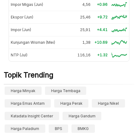
Impor Migas (Jun)
4,56
+0.96
Ekspor (Jun)
25,46
+9.72
Impor (Jun)
25,91
+4.41
Kunjungan Wisman (Mei)
1,38
+10.69
NTP (Jul)
116,16
+1.32
Topik Trending
Harga Minyak
Harga Tembaga
Harga Emas Antam
Harga Perak
Harga Nikel
Katadata Insight Center
Harga Gandum
Harga Paladium
BPS
BMKG