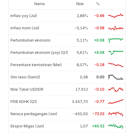
Nama
Nilai
%
Inflasi yoy (Jul)
2,88%
-0.46
Inflasi mom (Jul)
-0,14%
-0.58
Pertumbuhan ekonomi
5,11%
+0.08
Pertumbuhan ekonomi (yoy) (Q1)
5,61%
+4.08
Persentase kemiskinan (Mar)
8,07%
-0.18
Gini rasio (Sem2)
0,38
0.00
Nilai Tukar USDIDR
17.912
-0.10
PDB ADHK (Q1)
3.447,70
-0.77
Neraca perdagangan (Jun)
-450,50
-72.02
Ekspor Migas (Jun)
1,07
+40.52