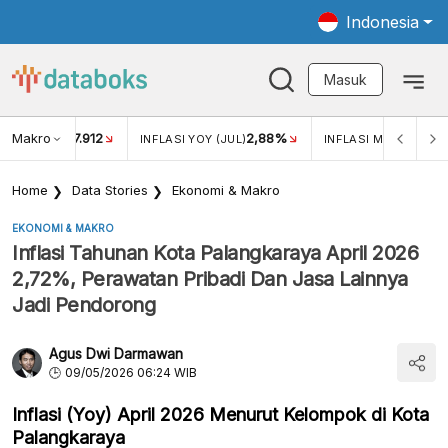
Indonesia
Masuk
Makro
17.912
2,88%
-
KAR USD/IDR
INFLASI YOY (JUL)
INFLASI MOM (JUL)
Home
Data Stories
Ekonomi & Makro
EKONOMI & MAKRO
Inflasi Tahunan Kota Palangkaraya April 2026
2,72%, Perawatan Pribadi Dan Jasa Lainnya
Jadi Pendorong
Agus Dwi Darmawan
09/05/2026 06:24 WIB
Inflasi (Yoy) April 2026 Menurut Kelompok di Kota
Palangkaraya