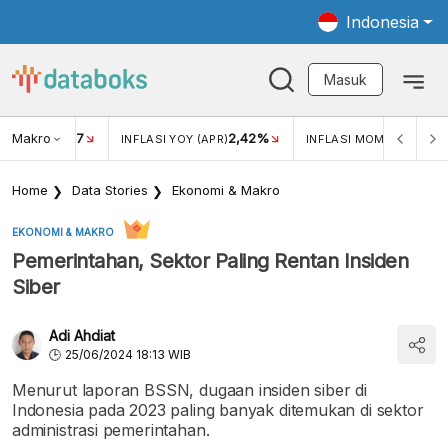
Indonesia
Masuk
Makro
17
2,42%
0,4
KAR USD/IDR
INFLASI YOY (APR)
INFLASI MOM (MAR)
Home
Data Stories
Ekonomi & Makro
EKONOMI & MAKRO
Pemerintahan, Sektor Paling Rentan Insiden
Siber
Adi Ahdiat
25/06/2024 18:13 WIB
Menurut laporan BSSN, dugaan insiden siber di
Indonesia pada 2023 paling banyak ditemukan di sektor
administrasi pemerintahan.