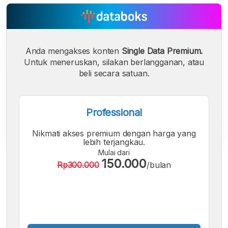
Anda mengakses konten
Single Data Premium.
Untuk meneruskan, silakan berlangganan, atau
beli secara satuan.
Professional
Nikmati akses premium dengan harga yang
lebih terjangkau.
Mulai dari
A
A
A
150.000
Rp300.000
/bulan
Font
Font
Font
Kecil
Sedang
Besar