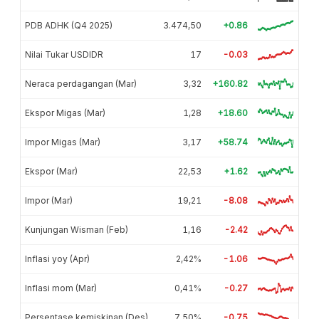
PDB ADHK (Q4 2025)
3.474,50
+0.86
Nilai Tukar USDIDR
17
-0.03
Neraca perdagangan (Mar)
3,32
+160.82
Ekspor Migas (Mar)
1,28
+18.60
Impor Migas (Mar)
3,17
+58.74
Ekspor (Mar)
22,53
+1.62
Impor (Mar)
19,21
-8.08
Kunjungan Wisman (Feb)
1,16
-2.42
Inflasi yoy (Apr)
2,42%
-1.06
Inflasi mom (Mar)
0,41%
-0.27
Persentase kemiskinan (Des)
7,50%
-0.75