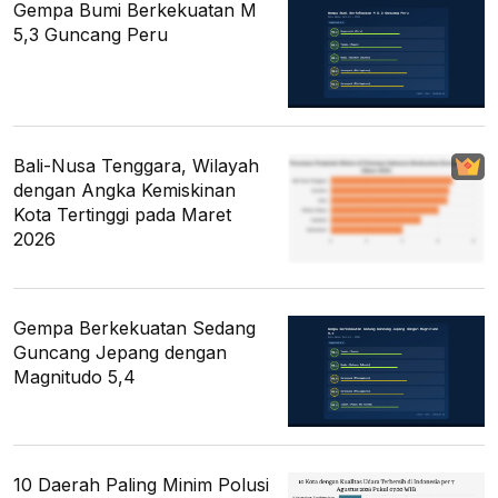
Gempa Bumi Berkekuatan M
5,3 Guncang Peru
Bali-Nusa Tenggara, Wilayah
dengan Angka Kemiskinan
Kota Tertinggi pada Maret
2026
Gempa Berkekuatan Sedang
Guncang Jepang dengan
Magnitudo 5,4
10 Daerah Paling Minim Polusi