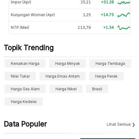
Impor (Apr)
25,21
+31.28
Kunjungan Wisman (Apr)
1,25
+14.75
NTP (Mei)
113,79
+1.34
Topik Trending
Kenaikan Harga
Harga Minyak
Harga Tembaga
Nilai Tukar
Harga Emas Antam
Harga Perak
Harga Gas Alam
Harga Nikel
Brasil
Harga Kedelai
Data Populer
Lihat Semua