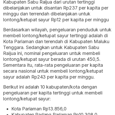
Kabupaten Sabu Raijua dari urutan tertinggi
dibelanjakan untuk disantan Rp237 per kapita per
minggu dan terrendah dibelanjakan untuk
lontong/ketupat sayur Rp12 per kapita per minggu
Berdasarkan wilayah, pengeluaran penduduk untuk
membeli lontong/ketupat sayur tertinggi adalah di
Kota Pariaman dan terendah di Kabupaten Maluku
Tenggara. Sedangkan untuk Kabupaten Sabu
Raijua ini, nominal pengeluaran untuk membeli
lontong/ketupat sayur berada di urutan 450,5.
Sementara itu, rata-rata pengeluaran per kapita
secara nasional untuk membeli lontong/ketupat
sayur adalah Rp243 per kapita per minggu.
Berikut ini adalah 10 kabupaten/kota dengan
pengeluaran per kapita tertinggi untuk membeli
lontong/ketupat sayur:
Kota Pariaman Rp13.856,0
Kabupaten Padang Pariaman Rp10.308,0