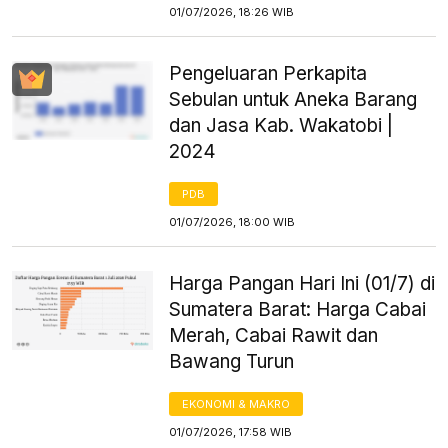
01/07/2026, 18:26 WIB
Pengeluaran Perkapita
Sebulan untuk Aneka Barang
dan Jasa Kab. Wakatobi |
2024
PDB
01/07/2026, 18:00 WIB
Harga Pangan Hari Ini (01/7) di
Sumatera Barat: Harga Cabai
Merah, Cabai Rawit dan
Bawang Turun
EKONOMI & MAKRO
01/07/2026, 17:58 WIB