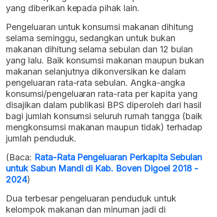
yang diberikan kepada pihak lain.
Pengeluaran untuk konsumsi makanan dihitung
selama seminggu, sedangkan untuk bukan
makanan dihitung selama sebulan dan 12 bulan
yang lalu. Baik konsumsi makanan maupun bukan
makanan selanjutnya dikonversikan ke dalam
pengeluaran rata-rata sebulan. Angka-angka
konsumsi/pengeluaran rata-rata per kapita yang
disajikan dalam publikasi BPS diperoleh dari hasil
bagi jumlah konsumsi seluruh rumah tangga (baik
mengkonsumsi makanan maupun tidak) terhadap
jumlah penduduk.
(Baca:
Rata-Rata Pengeluaran Perkapita Sebulan
untuk Sabun Mandi di Kab. Boven Digoel 2018 -
2024
)
Dua terbesar pengeluaran penduduk untuk
kelompok makanan dan minuman jadi di