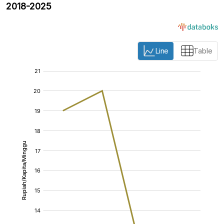
2018-2025
Line
Table
:
:
[/]
[/]
[bold]
[bold]