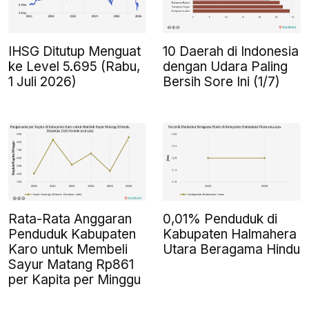
IHSG Ditutup Menguat
10 Daerah di Indonesia
ke Level 5.695 (Rabu,
dengan Udara Paling
1 Juli 2026)
Bersih Sore Ini (1/7)
Rata-Rata Anggaran
0,01% Penduduk di
Penduduk Kabupaten
Kabupaten Halmahera
Karo untuk Membeli
Utara Beragama Hindu
Sayur Matang Rp861
per Kapita per Minggu