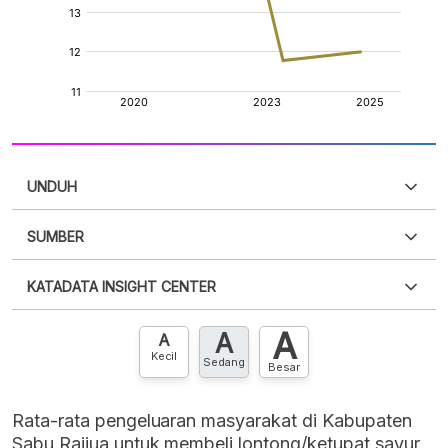
UNDUH
SUMBER
PDF
PNG
Silakan
login
untuk mengakses informasi ini
.
Belum
KATADATA INSIGHT CENTER
punya akun?
Silakan
Daftar sekarang
,
GRATIS!
XLS
EMBED
A
A
Hubungi sekarang »
A
Kecil
Sedang
Besar
Rata-rata pengeluaran masyarakat di Kabupaten
Sabu Raijua untuk membeli lontong/ketupat sayur