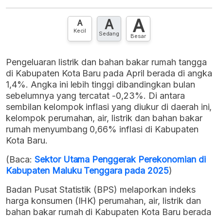
XLS
EMBED
A
A
Hubungi sekarang »
A
Kecil
Sedang
Besar
Pengeluaran listrik dan bahan bakar rumah tangga
di Kabupaten Kota Baru pada April berada di angka
1,4%. Angka ini lebih tinggi dibandingkan bulan
sebelumnya yang tercatat -0,23%. Di antara
sembilan kelompok inflasi yang diukur di daerah ini,
kelompok perumahan, air, listrik dan bahan bakar
rumah menyumbang 0,66% inflasi di Kabupaten
Kota Baru.
(Baca:
Sektor Utama Penggerak Perekonomian di
Kabupaten Maluku Tenggara pada 2025
)
Badan Pusat Statistik (BPS) melaporkan indeks
harga konsumen (IHK) perumahan, air, listrik dan
bahan bakar rumah di Kabupaten Kota Baru berada