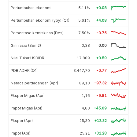
Pertumbuhan ekonomi
5,11%
+0.08
Pertumbuhan ekonomi (yoy) (Q1)
5,61%
+4.08
Persentase kemiskinan (Des)
7,50%
-0.75
Gini rasio (Sem2)
0,38
0.00
Nilai Tukar USDIDR
17.809
+0.59
PDB ADHK (Q1)
3.447,70
-0.77
Neraca perdagangan (Apr)
89,10
-97.32
Ekspor Migas (Apr)
1,16
-9.81
Impor Migas (Apr)
4,60
+45.09
Ekspor (Apr)
25,30
+12.32
Impor (Apr)
25,21
+31.28