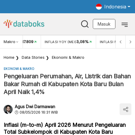
Indonesia
Masuk
Makro
17.809
3,08%
UKAR USD/IDR
INFLASI YOY (MEI)
INFLASI MOM (MEI)
Home
Data Stories
Ekonomi & Makro
EKONOMI & MAKRO
Pengeluaran Perumahan, Air, Listrik dan Bahan
Bakar Rumah di Kabupaten Kota Baru Bulan
April Naik 1,4%
Agus Dwi Darmawan
08/05/2026 16:31 WIB
Inflasi (m-to-m) April 2026 Menurut Pengeluaran
Total Subkelompok di Kabupaten Kota Baru