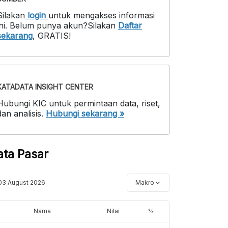
Silakan
login
untuk mengakses informasi
ni
.
Belum punya akun?
Silakan
Daftar
sekarang
,
GRATIS!
KATADATA INSIGHT CENTER
Hubungi KIC untuk permintaan data, riset,
dan analisis.
Hubungi sekarang »
ata Pasar
03 August 2026
Makro
Nama
Nilai
%