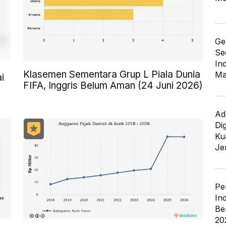
Ge
Se
In
Klasemen Sementara Grup L Piala Dunia
Ma
i
FIFA, Inggris Belum Aman (24 Juni 2026)
Ad
Di
Kua
Je
Pe
In
Be
20