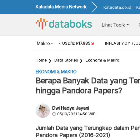
Katadata Media Network
Katadata.co.id
K
Lihat Topik
 (MEI)
1,38
NILAI TUKAR USD/IDR
Makro
17.985
INFLASI YOY (JU
Home
Data Stories
Ekonomi & Makro
EKONOMI & MAKRO
Berapa Banyak Data yang Te
hingga Pandora Papers?
Dwi Hadya Jayani
05/10/2021 14:50 WIB
Jumlah Data yang Terungkap dalam Pan
Pandora Papers (2016-2021)