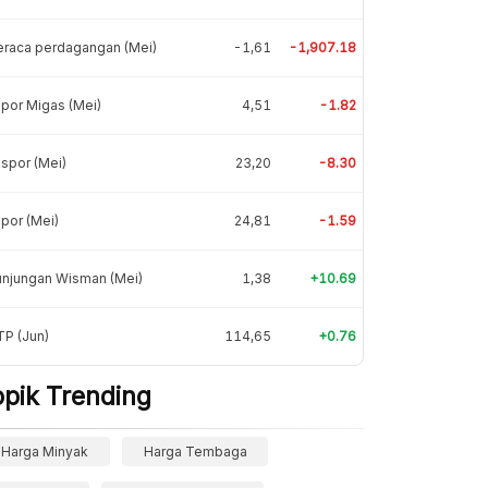
eraca perdagangan (Mei)
-1,61
-1,907.18
por Migas (Mei)
4,51
-1.82
spor (Mei)
23,20
-8.30
por (Mei)
24,81
-1.59
unjungan Wisman (Mei)
1,38
+10.69
P (Jun)
114,65
+0.76
opik Trending
Harga Minyak
Harga Tembaga