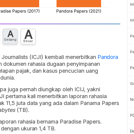
In
In
A
A
P
Sedang
Besar
Pe
e Journalists (ICJI) kembali menerbitkan
Pandora
an dokumen rahasia dugaan penyimpanan
Pe
elapan pajak, dan kasus pencucian uang
 dunia.
Gi
a juga pernah diungkap oleh ICIJ, yakni
I pertama kali menerbitkan laporan rahasia
Ni
k 11,5 juta data yang ada dalam Panama Papers
abytes
(TB).
P
laporan rahasia bernama Paradise Papers.
 dengan ukuran 1,4 TB.
Ek