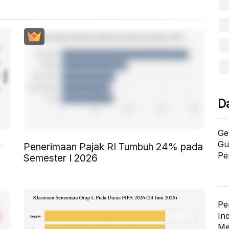
D
Ge
Gu
r
Penerimaan Pajak RI Tumbuh 24% pada
Pe
Semester I 2026
Pe
In
Me