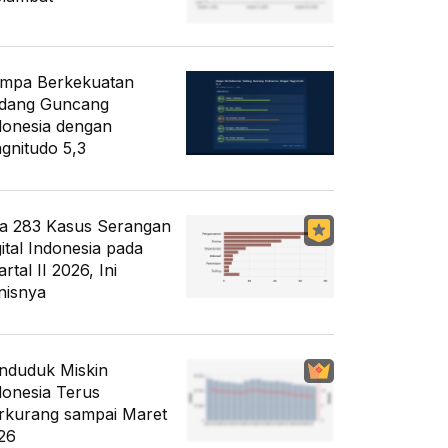
mpa Berkekuatan
dang Guncang
donesia dengan
gnitudo 5,3
a 283 Kasus Serangan
gital Indonesia pada
rtal II 2026, Ini
nisnya
nduduk Miskin
donesia Terus
rkurang sampai Maret
26