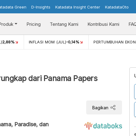
atadata Green
D-Insights
Katadata Insight Center
KatadataOto
Produk
Pricing
Tentang Kami
Kontribusi Kami
FA
L)
2,88%
INFLASI MOM (JUL)
-0,14%
PERTUMBUHAN EKON
rungkap dari Panama Papers
Bagikan
ama, Paradise, dan