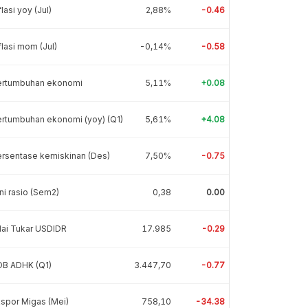
flasi yoy (Jul)
2,88%
-0.46
flasi mom (Jul)
-0,14%
-0.58
ertumbuhan ekonomi
5,11%
+0.08
rtumbuhan ekonomi (yoy) (Q1)
5,61%
+4.08
rsentase kemiskinan (Des)
7,50%
-0.75
ni rasio (Sem2)
0,38
0.00
lai Tukar USDIDR
17.985
-0.29
DB ADHK (Q1)
3.447,70
-0.77
spor Migas (Mei)
758,10
-34.38