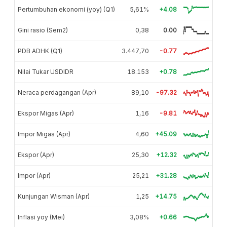
Pertumbuhan ekonomi (yoy) (Q1)
5,61%
+4.08
Gini rasio (Sem2)
0,38
0.00
PDB ADHK (Q1)
3.447,70
-0.77
Nilai Tukar USDIDR
18.153
+0.78
Neraca perdagangan (Apr)
89,10
-97.32
Ekspor Migas (Apr)
1,16
-9.81
Impor Migas (Apr)
4,60
+45.09
Ekspor (Apr)
25,30
+12.32
Impor (Apr)
25,21
+31.28
Kunjungan Wisman (Apr)
1,25
+14.75
Inflasi yoy (Mei)
3,08%
+0.66