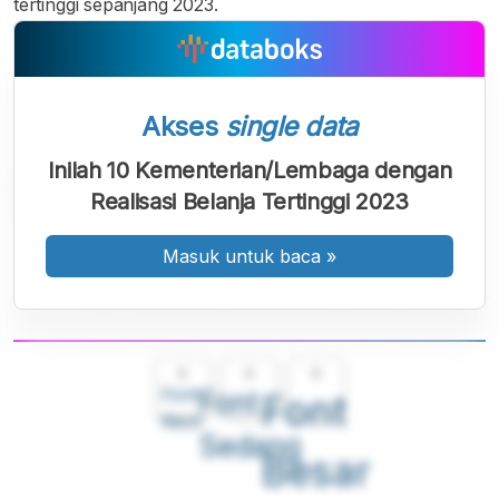
tertinggi sepanjang 2023.
Akses
single data
Inilah 10 Kementerian/Lembaga dengan
Realisasi Belanja Tertinggi 2023
Masuk untuk baca
»
A
A
A
Font
Font
Font
Kecil
Sedang
Besar