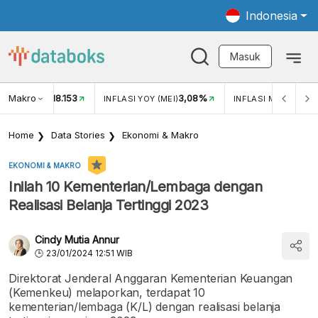
Indonesia
Masuk
Makro
18.153
3,08%
UKAR USD/IDR
INFLASI YOY (MEI)
INFLASI MOM (MEI)
Home
Data Stories
Ekonomi & Makro
EKONOMI & MAKRO
Inilah 10 Kementerian/Lembaga dengan
Realisasi Belanja Tertinggi 2023
Cindy Mutia Annur
23/01/2024 12:51 WIB
Direktorat Jenderal Anggaran Kementerian Keuangan
(Kemenkeu) melaporkan, terdapat 10
kementerian/lembaga (K/L) dengan realisasi belanja