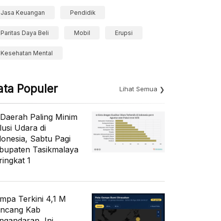
Jasa Keuangan
Pendidik
Paritas Daya Beli
Mobil
Erupsi
Kesehatan Mental
ata Populer
Lihat Semua
 Daerah Paling Minim
lusi Udara di
donesia, Sabtu Pagi
bupaten Tasikmalaya
ringkat 1
mpa Terkini 4,1 M
ncang Kab
ngandaran, Ini