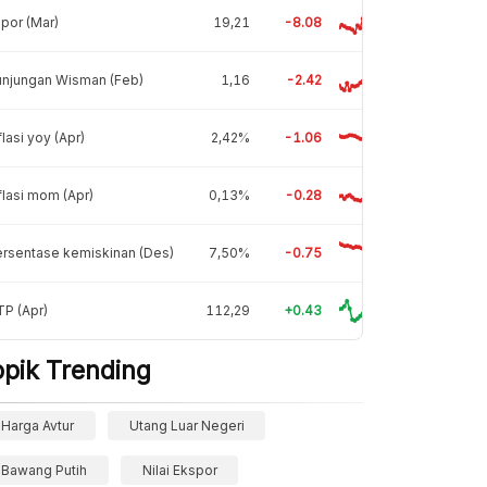
por (Mar)
19,21
-8.08
unjungan Wisman (Feb)
1,16
-2.42
flasi yoy (Apr)
2,42%
-1.06
flasi mom (Apr)
0,13%
-0.28
rsentase kemiskinan (Des)
7,50%
-0.75
P (Apr)
112,29
+0.43
opik Trending
Harga Avtur
Utang Luar Negeri
Bawang Putih
Nilai Ekspor