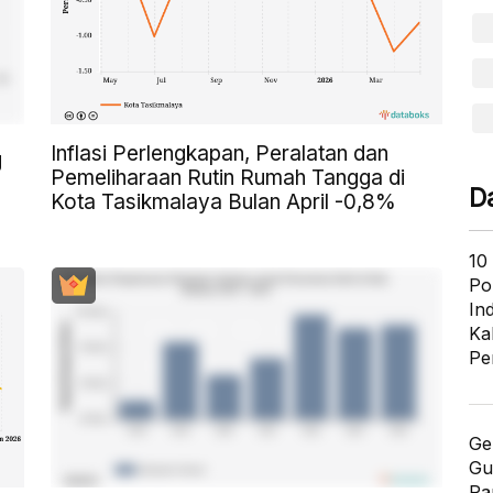
Inflasi Perlengkapan, Peralatan dan
g
Pemeliharaan Rutin Rumah Tangga di
D
Kota Tasikmalaya Bulan April -0,8%
10
Po
In
Ka
Pe
Ge
Gu
Pa