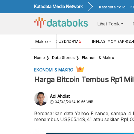
Katadata Media Network
Katadata.co.id
K
Lihat Topik
 (FEB)
1,16
NILAI TUKAR USD/IDR
Makro
17
INFLASI YOY (APR)
2,
Home
Data Stories
Ekonomi & Makro
EKONOMI & MAKRO
Harga Bitcoin Tembus Rp1 Mil
Adi Ahdiat
04/03/2024 19:55 WIB
Berdasarkan data Yahoo Finance, sampai 4 M
menembus US$65.149,41 atau sekitar Rp1,03 