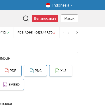
Indonesia
Berlangganan
Masuk
5,11%
PDB ADHK (Q1)
3.447,70
GINI RASIO (SEM2)
0,38
UNDUH
PDF
PNG
XLS
EMBED
SUMBER