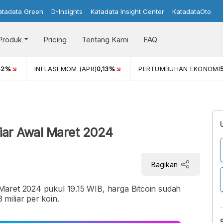
atadata Green
D-Insights
Katadata Insight Center
KatadataOto
Produk
Pricing
Tentang Kami
FAQ
42%
INFLASI MOM (APR)
0,13%
PERTUMBUHAN EKONOMI
iar Awal Maret 2024
Bagikan
aret 2024 pukul 19.15 WIB, harga Bitcoin sudah
miliar per koin.