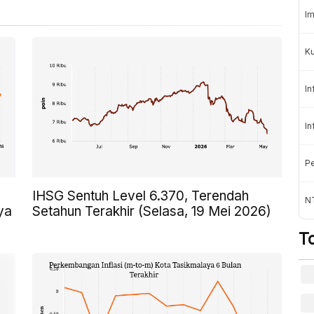
Im
K
In
In
Pe
IHSG Sentuh Level 6.370, Terendah
NT
ya
Setahun Terakhir (Selasa, 19 Mei 2026)
T