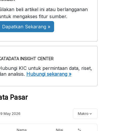
Silakan beli artikel ini atau berlangganan
untuk mengakses fitur sumber.
Dapatkan Sekarang »
KATADATA INSIGHT CENTER
Hubungi KIC untuk permintaan data, riset,
dan analisis.
Hubungi sekarang »
ata Pasar
19 May 2026
Makro
Nama
Nilai
%