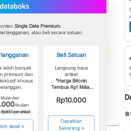
konten
Single Data Premium.
erlangganan, atau beli secara satuan.
rlangganan
Beli Satuan
s lebih banyak
Langsung baca
n premium dan
artikel
eksklusif khusus
“Harga Bitcoin
pelanggan.
Tembus Rp1 Miliar
Awal Maret 2024”.
D
Mulai dari
Rp10.000
.000
/bulan
 Rp833 per artikel
Dapatkan
bih detail »
Sekarang
»