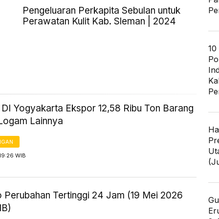
Pengeluaran Perkapita Sebulan untuk
Pe
Perawatan Kulit Kab. Sleman | 2024
10
Po
In
Ka
Pe
i DI Yogyakarta Ekspor 12,58 Ribu Ton Barang
Logam Lainnya
Ha
Pr
NGAN
Ut
19:26 WIB
(J
to Perubahan Tertinggi 24 Jam (19 Mei 2026
Gu
IB)
Er