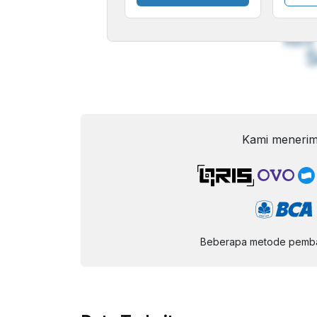
A
Font
F
Kecil
Kami menerim
Beberapa metode pembay