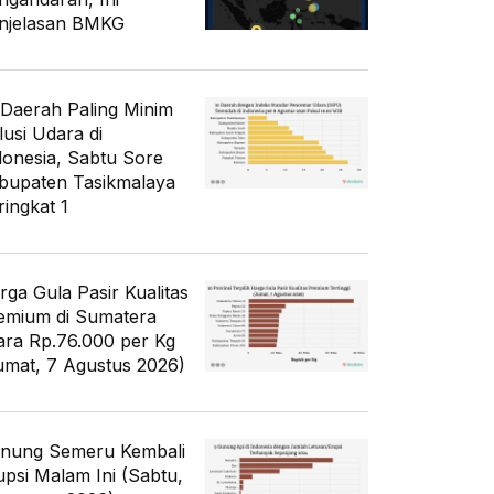
njelasan BMKG
 Daerah Paling Minim
lusi Udara di
donesia, Sabtu Sore
bupaten Tasikmalaya
ringkat 1
rga Gula Pasir Kualitas
emium di Sumatera
ara Rp.76.000 per Kg
umat, 7 Agustus 2026)
nung Semeru Kembali
upsi Malam Ini (Sabtu,