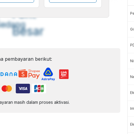
A
A
ont
Font
P
Sedang
Besar
Gi
P
a pembayaran berikut:
Ni
N
Ek
aran masih dalam proses aktivasi.
Im
Ek