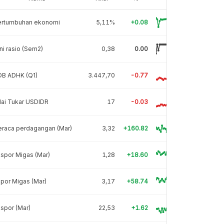
ertumbuhan ekonomi
5,11%
+0.08
ni rasio (Sem2)
0,38
0.00
DB ADHK (Q1)
3.447,70
-0.77
lai Tukar USDIDR
17
-0.03
eraca perdagangan (Mar)
3,32
+160.82
spor Migas (Mar)
1,28
+18.60
por Migas (Mar)
3,17
+58.74
spor (Mar)
22,53
+1.62