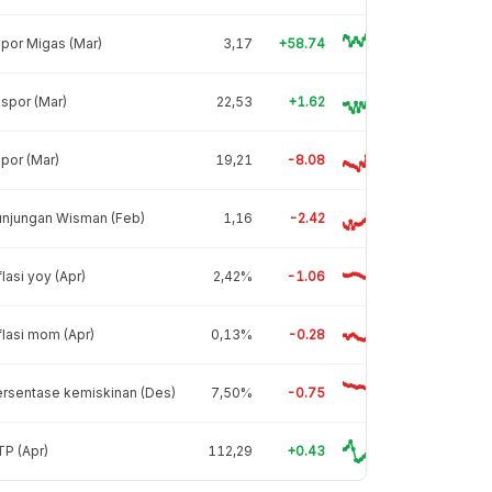
por Migas (Mar)
3,17
+58.74
spor (Mar)
22,53
+1.62
por (Mar)
19,21
-8.08
unjungan Wisman (Feb)
1,16
-2.42
flasi yoy (Apr)
2,42%
-1.06
flasi mom (Apr)
0,13%
-0.28
rsentase kemiskinan (Des)
7,50%
-0.75
P (Apr)
112,29
+0.43