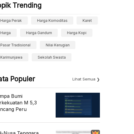
opik Trending
Harga Perak
Harga Komoditas
Karet
Harga
Harga Gandum
Harga Kopi
Pasar Tradisional
Nilai Kerugian
Karimunjawa
Sekolah Swasta
ata Populer
Lihat Semua
mpa Bumi
rkekuatan M 5,3
ncang Peru
li-Nusa Tenggara,