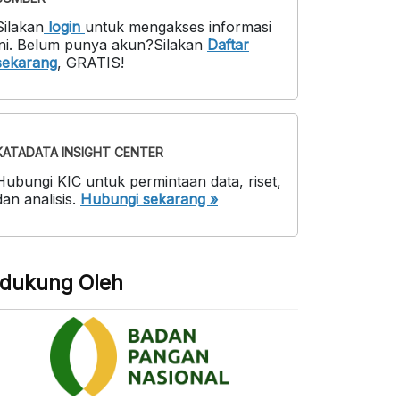
Silakan
login
untuk mengakses informasi
ni
.
Belum punya akun?
Silakan
Daftar
sekarang
,
GRATIS!
KATADATA INSIGHT CENTER
Hubungi KIC untuk permintaan data, riset,
dan analisis.
Hubungi sekarang »
idukung Oleh