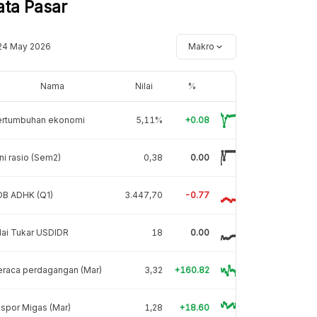
ata Pasar
24 May 2026
Makro
Nama
Nilai
%
ertumbuhan ekonomi
5,11%
+0.08
ni rasio (Sem2)
0,38
0.00
DB ADHK (Q1)
3.447,70
-0.77
lai Tukar USDIDR
18
0.00
eraca perdagangan (Mar)
3,32
+160.82
spor Migas (Mar)
1,28
+18.60