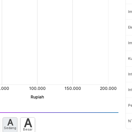
Im
Ek
Im
K
In
In
Pe
A
A
NT
Sedang
Besar