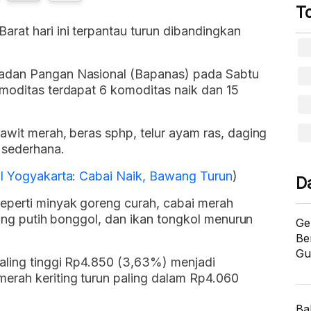
T
rat hari ini terpantau turun dibandingkan
Badan Pangan Nasional (Bapanas) pada Sabtu
omoditas terdapat 6 komoditas naik dan 15
awit merah, beras sphp, telur ayam ras, daging
 sederhana.
.I Yogyakarta: Cabai Naik, Bawang Turun
)
D
eperti minyak goreng curah, cabai merah
awang putih bonggol, dan ikan tongkol menurun
Ge
Be
Gu
aling tinggi Rp4.850 (3,63%) menjadi
erah keriting turun paling dalam Rp4.060
Ba