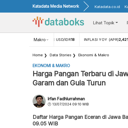
Katadata Media Network
Katadata.co.id
K
Lihat Topik
 (FEB)
1,16
NILAI TUKAR USD/IDR
Makro
18
INFLASI YOY (APR)
2,42
Home
Data Stories
Ekonomi & Makro
EKONOMI & MAKRO
Harga Pangan Terbaru di Jaw
Garam dan Gula Turun
Irfan Fadhlurrahman
13/07/2024 09:10 WIB
Daftar Harga Pangan Eceran di Jawa Bar
09.05 WIB