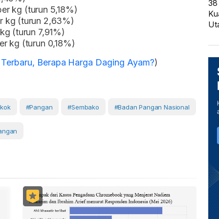
38
per kg (turun 5,18%)
Ku
r kg (turun 2,63%)
Ut
kg (turun 7,91%)
r kg (turun 0,18%)
Terbaru, Berapa Harga Daging Ayam?
)
kok
#Pangan
#Sembako
#Badan Pangan Nasional
angan