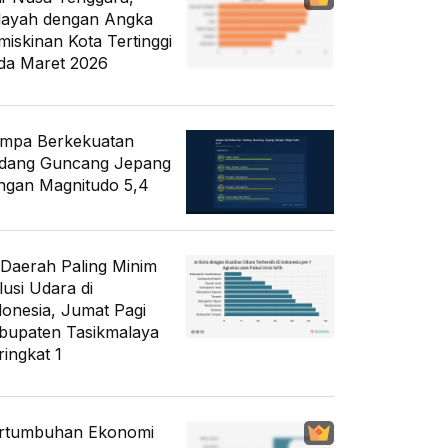
layah dengan Angka
miskinan Kota Tertinggi
da Maret 2026
mpa Berkekuatan
dang Guncang Jepang
ngan Magnitudo 5,4
 Daerah Paling Minim
lusi Udara di
donesia, Jumat Pagi
bupaten Tasikmalaya
ringkat 1
rtumbuhan Ekonomi