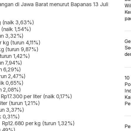
pangan di Jawa Barat menurut Bapanas 13 Juli
Wi
Ke
pa
g (naik 3,63%)
 (naik 1,54%)
run 3,32%)
Ge
 kg (turun 4,11%)
Se
kg (turun 9,87%)
de
turun 1,42%)
un 7,94%)
un 6,29%)
run 2,47%)
10
aik 0,65%)
Po
un 2,08%)
In
17.300 per liter (naik 0,17%)
Ka
ter (turun 1,21%)
Pe
run 3,37%)
k 0,31%)
 Rp12.680 per kg (turun 1,32%)
Pe
0,49%)