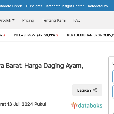
atadata Green
D-Insights
Katadata Insight Center
KatadataOto
Produk
Pricing
Tentang Kami
FAQ
%
INFLASI MOM (APR)
0,13%
PERTUMBUHAN EKONOMI
5,
a Barat: Harga Daging Ayam,
Bagikan
at 13 Juli 2024 Pukul