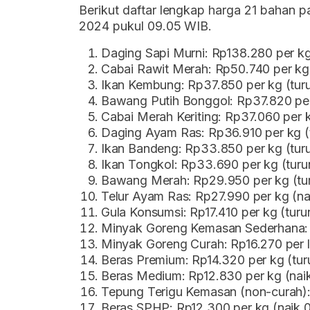
Berikut daftar lengkap harga 21 bahan 
2024 pukul 09.05 WIB.
Daging Sapi Murni: Rp138.280 per k
Cabai Rawit Merah: Rp50.740 per kg
Ikan Kembung: Rp37.850 per kg (tu
Bawang Putih Bonggol: Rp37.820 per
Cabai Merah Keriting: Rp37.060 per 
Daging Ayam Ras: Rp36.910 per kg (
Ikan Bandeng: Rp33.850 per kg (tur
Ikan Tongkol: Rp33.690 per kg (tur
Bawang Merah: Rp29.950 per kg (tu
Telur Ayam Ras: Rp27.990 per kg (n
Gula Konsumsi: Rp17.410 per kg (tur
Minyak Goreng Kemasan Sederhana: Rp
Minyak Goreng Curah: Rp16.270 per li
Beras Premium: Rp14.320 per kg (tu
Beras Medium: Rp12.830 per kg (nai
Tepung Terigu Kemasan (non-curah):
Beras SPHP: Rp12.300 per kg (naik 