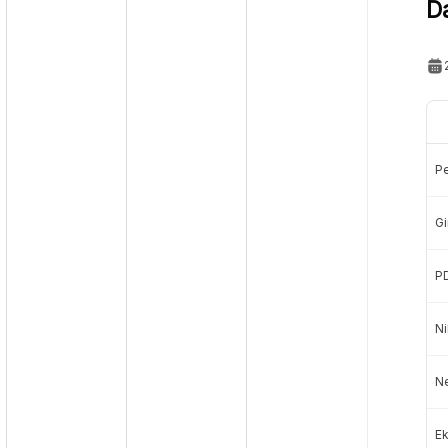
D
P
Gi
P
Ni
N
Ek