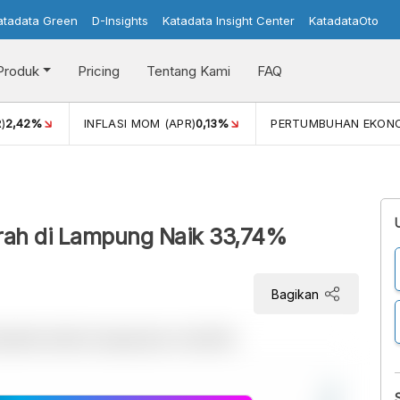
atadata Green
D-Insights
Katadata Insight Center
KatadataOto
Produk
Pricing
Tentang Kami
FAQ
)
2,42%
INFLASI MOM (APR)
0,13%
PERTUMBUHAN EKON
ah di Lampung Naik 33,74%
Bagikan