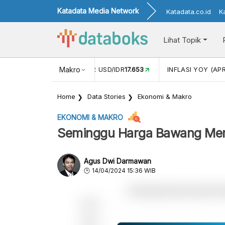
Katadata Media Network
Katadata.co.id
K
Lihat Topik
 (FEB)
1,16
NILAI TUKAR USD/IDR
Makro
17.653
INFLASI YOY (APR
Home
Data Stories
Ekonomi & Makro
EKONOMI & MAKRO
Seminggu Harga Bawang Mer
Agus Dwi Darmawan
14/04/2024 15:36 WIB