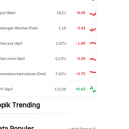
por (Mar)
19,21
-8.08
unjungan Wisman (Feb)
1,16
-2.42
flasi yoy (Apr)
2,42%
-1.06
flasi mom (Apr)
0,13%
-0.28
rsentase kemiskinan (Des)
7,50%
-0.75
P (Apr)
112,29
+0.43
opik Trending
ata Populer
Lihat Semua