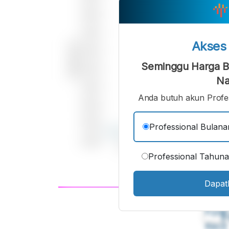
Akse
Seminggu Harga 
Na
Anda butuh akun Profes
Professional Bulana
Professional Tahun
Dapat
A
Font
F
Kecil