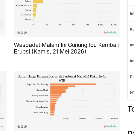
Im
K
Waspada! Malam Ini Gunung Ibu Kembali
In
a
Erupsi (Kamis, 21 Mei 2026)
In
Pe
NT
T
D