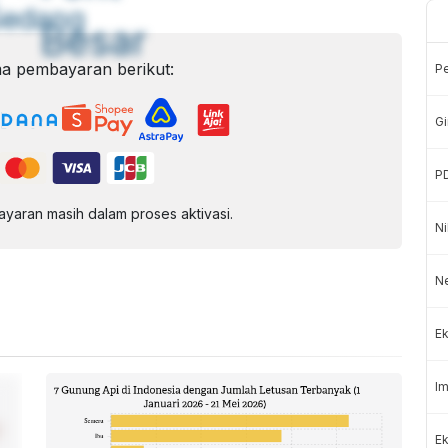
Sedang
Besar
a pembayaran berikut:
P
Gi
P
aran masih dalam proses aktivasi.
Ni
N
Ek
Im
Ek