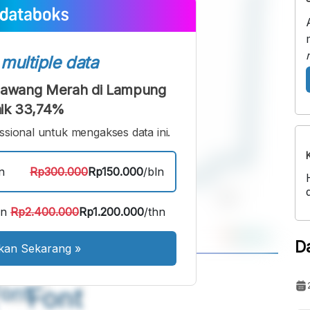
s
multiple data
Bawang Merah di Lampung
ik 33,74%
sional untuk mengakses data ini.
n
Rp300.000
Rp150.000
/bln
an
Rp2.400.000
Rp1.200.000
/thn
D
kan Sekarang
»
A
A
ont
Font