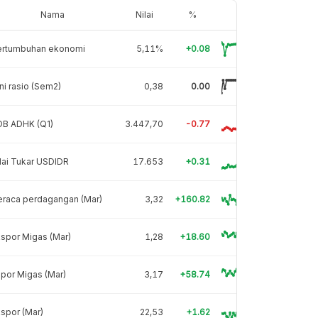
Nama
Nilai
%
ertumbuhan ekonomi
5,11%
+0.08
ni rasio (Sem2)
0,38
0.00
DB ADHK (Q1)
3.447,70
-0.77
lai Tukar USDIDR
17.653
+0.31
eraca perdagangan (Mar)
3,32
+160.82
spor Migas (Mar)
1,28
+18.60
por Migas (Mar)
3,17
+58.74
spor (Mar)
22,53
+1.62