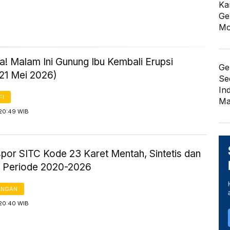
Ka
Ge
Mo
! Malam Ini Gunung Ibu Kembali Erupsi
Ge
 21 Mei 2026)
Se
In
FI
Ma
 20:49 WIB
spor SITC Kode 23 Karet Mentah, Sintetis dan
 Periode 2020-2026
ANGAN
 20:40 WIB