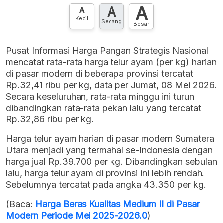
A
A
Hubungi sekarang »
A
Kecil
Sedang
Besar
Pusat Informasi Harga Pangan Strategis Nasional
mencatat rata-rata harga telur ayam (per kg) harian
di pasar modern di beberapa provinsi tercatat
Rp.32,41 ribu per kg, data per Jumat, 08 Mei 2026.
Secara keseluruhan, rata-rata minggu ini turun
dibandingkan rata-rata pekan lalu yang tercatat
Rp.32,86 ribu per kg.
Harga telur ayam harian di pasar modern Sumatera
Utara menjadi yang termahal se-Indonesia dengan
harga jual Rp.39.700 per kg. Dibandingkan sebulan
lalu, harga telur ayam di provinsi ini lebih rendah.
Sebelumnya tercatat pada angka 43.350 per kg.
(Baca:
Harga Beras Kualitas Medium II di Pasar
Modern Periode Mei 2025-2026.0
)