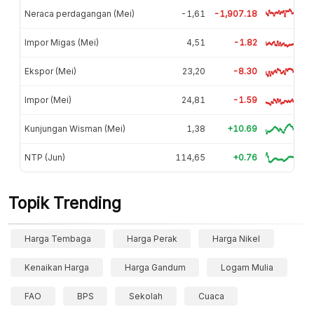
Neraca perdagangan (Mei)
-1,61
-1,907.18
Impor Migas (Mei)
4,51
-1.82
Ekspor (Mei)
23,20
-8.30
Impor (Mei)
24,81
-1.59
Kunjungan Wisman (Mei)
1,38
+10.69
NTP (Jun)
114,65
+0.76
Topik Trending
Harga Tembaga
Harga Perak
Harga Nikel
Kenaikan Harga
Harga Gandum
Logam Mulia
FAO
BPS
Sekolah
Cuaca