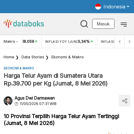
Indonesia
Masuk
Makro
18.059
3,34%
UKAR USD/IDR
INFLASI YOY (JUN)
INFLASI MOM (JUN
Home
Data Stories
Ekonomi & Makro
EKONOMI & MAKRO
Harga Telur Ayam di Sumatera Utara
Rp.39.700 per Kg (Jumat, 8 Mei 2026)
Agus Dwi Darmawan
11/05/2026 07:31 WIB
10 Provinsi Terpilih Harga Telur Ayam Tertinggi
(Jumat, 8 Mei 2026)