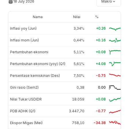
18 July 2026
Makro
Nama
Nilai
%
Inflasi yoy (Jun)
3,34%
+0.26
Inflasi mom (Jun)
0,44%
+0.16
Pertumbuhan ekonomi
5,11%
+0.08
Pertumbuhan ekonomi (yoy) (Q1)
5,61%
+4.08
Persentase kemiskinan (Des)
7,50%
-0.75
Gini rasio (Sem2)
0,38
0.00
Nilai Tukar USDIDR
18.059
+0.08
PDB ADHK (Q1)
3.447,70
-0.77
Ekspor Migas (Mei)
758,10
-34.38