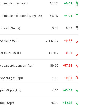
ertumbuhan ekonomi
5,11%
+0.08
rtumbuhan ekonomi (yoy) (Q1)
5,61%
+4.08
ni rasio (Sem2)
0,38
0.00
DB ADHK (Q1)
3.447,70
-0.77
lai Tukar USDIDR
17.932
-0.31
raca perdagangan (Apr)
89,10
-97.32
spor Migas (Apr)
1,16
-9.81
por Migas (Apr)
4,60
+45.09
spor (Apr)
25,30
+12.32