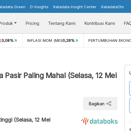
atadata Green
D-Insights
Katadata Insight Center
KatadataOto
Produk
Pricing
Tentang Kami
Kontribusi Kami
FA
)
3,08%
INFLASI MOM (MEI)
0,28%
PERTUMBUHAN EKON
 Pasir Paling Mahal (Selasa, 12 Mei
Bagikan
tinggi (Selasa, 12 Mei