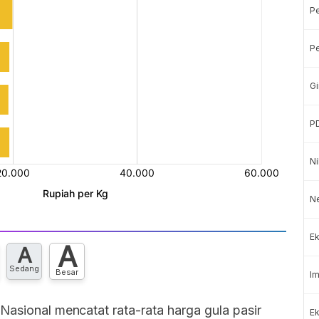
P
Pe
Gi
P
Ni
Ne
Ek
A
A
Sedang
Besar
Im
Nasional mencatat rata-rata harga gula pasir
Ek