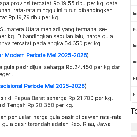
apa provinsi tercatat Rp.19,55 ribu per kg, data
uhan, rata-rata minggu ini turun dibandingkan
Im
at Rp.19,79 ribu per kg.
 Sumatera Utara menjadi yang termahal se-
Ku
er kg. Dibandingkan sebulan lalu, harga gula
lumnya tercatat pada angka 54.650 per kg.
In
ar Modern Periode Mei 2025-2026
)
In
 gula pasir dijual seharga Rp.24.450 per kg dan
geri.
Pe
adisional Periode Mei 2025-2026
)
N
asir di Papua Barat seharga Rp.21.700 per kg,
esi Tengah Rp.20.350 per kg.
T
an penjualan harga gula pasir di bawah rata-rata
l gula pasir terendah adalah Kep. Riau, Jawa