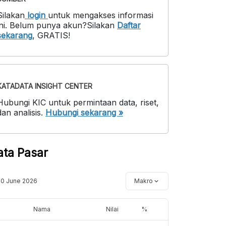
Silakan
login
untuk mengakses informasi
ni
.
Belum punya akun?
Silakan
Daftar
sekarang
,
GRATIS!
KATADATA INSIGHT CENTER
Hubungi KIC untuk permintaan data, riset,
dan analisis.
Hubungi sekarang »
ata Pasar
10 June 2026
Makro
Nama
Nilai
%