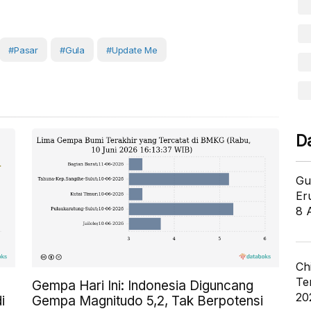
#Pasar
#Gula
#Update Me
D
Gu
Er
8 
Ch
Te
Gempa Hari Ini: Indonesia Diguncang
20
i
Gempa Magnitudo 5,2, Tak Berpotensi