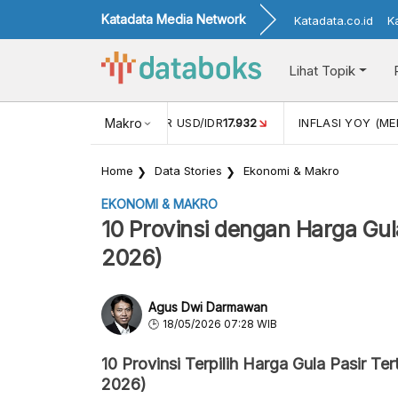
Katadata Media Network
Katadata.co.id
K
Lihat Topik
 (APR)
1,25
NILAI TUKAR USD/IDR
Makro
17.932
INFLASI YOY (MEI
Home
Data Stories
Ekonomi & Makro
EKONOMI & MAKRO
10 Provinsi dengan Harga Gula
2026)
Agus Dwi Darmawan
18/05/2026 07:28 WIB
10 Provinsi Terpilih Harga Gula Pasir Ter
2026)