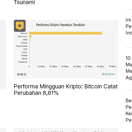
Tsunami
In
Pe
In
10
Me
Me
Ag
Performa Mingguan Kripto: Bitcoin Catat
Perubahan 8,61%
Be
Pe
Ke
Pe