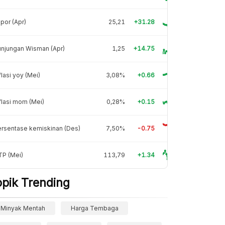
por (Apr)
25,21
+31.28
njungan Wisman (Apr)
1,25
+14.75
flasi yoy (Mei)
3,08%
+0.66
flasi mom (Mei)
0,28%
+0.15
rsentase kemiskinan (Des)
7,50%
-0.75
TP (Mei)
113,79
+1.34
opik Trending
Minyak Mentah
Harga Tembaga