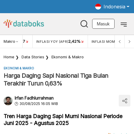
Indonesia
Masuk
Makro
17
2,42%
0,1
KAR USD/IDR
INFLASI YOY (APR)
INFLASI MOM (APR)
Home
Data Stories
Ekonomi & Makro
EKONOMI & MAKRO
Harga Daging Sapi Nasional Tiga Bulan
Terakhir Turun 0,63%
Irfan Fadhlurrahman
30/08/2025 16:05 WIB
Tren Harga Daging Sapi Murni Nasional Periode
Juni 2025 - Agustus 2025