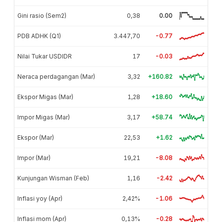
Gini rasio (Sem2)
0,38
0.00
PDB ADHK (Q1)
3.447,70
-0.77
Nilai Tukar USDIDR
17
-0.03
Neraca perdagangan (Mar)
3,32
+160.82
Ekspor Migas (Mar)
1,28
+18.60
Impor Migas (Mar)
3,17
+58.74
Ekspor (Mar)
22,53
+1.62
Impor (Mar)
19,21
-8.08
Kunjungan Wisman (Feb)
1,16
-2.42
Inflasi yoy (Apr)
2,42%
-1.06
Inflasi mom (Apr)
0,13%
-0.28