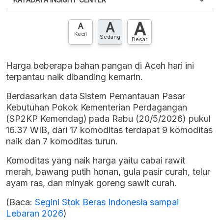
punya akun?
Silakan
Daftar sekarang
,
GRATIS!
XLS
EMBED
A
A
Hubungi sekarang »
A
Kecil
Sedang
Besar
Harga beberapa bahan pangan di Aceh hari ini
terpantau naik dibanding kemarin.
Berdasarkan data Sistem Pemantauan Pasar
Kebutuhan Pokok Kementerian Perdagangan
(SP2KP Kemendag) pada Rabu (20/5/2026) pukul
16.37 WIB, dari 17 komoditas terdapat 9 komoditas
naik dan 7 komoditas turun.
Komoditas yang naik harga yaitu cabai rawit
merah, bawang putih honan, gula pasir curah, telur
ayam ras, dan minyak goreng sawit curah.
(Baca:
Segini Stok Beras Indonesia sampai
Lebaran 2026
)