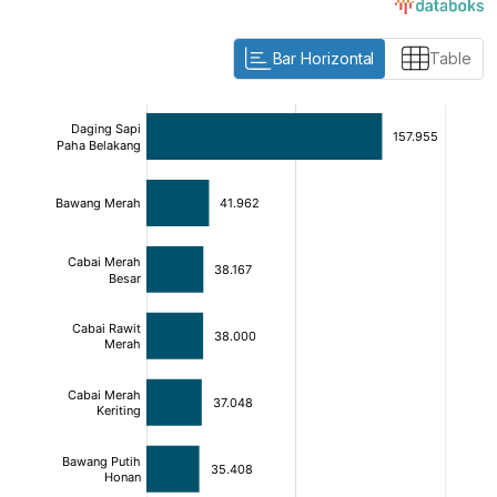
Bar Horizontal
Table
:
:
[/]
[/]
[bold]
[bold]