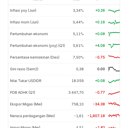
Inflasi yoy (Jun)
3,34%
+0.26
Inflasi mom (Jun)
0,44%
+0.16
Pertumbuhan ekonomi
5,11%
+0.08
Pertumbuhan ekonomi (yoy) (Q1)
5,61%
+4.08
Persentase kemiskinan (Des)
7,50%
-0.75
Gini rasio (Sem2)
0,38
0.00
Nilai Tukar USDIDR
18.059
+0.08
PDB ADHK (Q1)
3.447,70
-0.77
Ekspor Migas (Mei)
758,10
-34.38
Neraca perdagangan (Mei)
-1,61
-1,907.18
Impor Migas (Mei)
4,51
-1.82