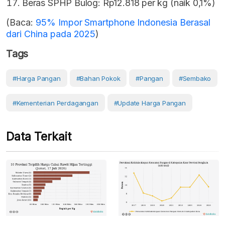
Beras SPHP Bulog: Rp12.818 per kg (naik 0,1%)
(Baca:
95% Impor Smartphone Indonesia Berasal
dari China pada 2025
)
Tags
#Harga Pangan
#Bahan Pokok
#Pangan
#Sembako
#Kementerian Perdagangan
#Update Harga Pangan
Data Terkait