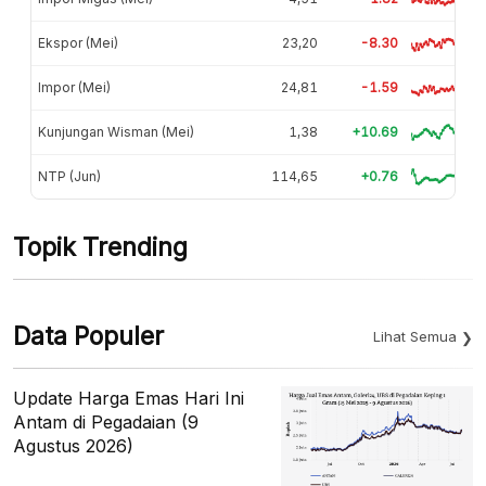
Ekspor (Mei)
23,20
-8.30
Impor (Mei)
24,81
-1.59
Kunjungan Wisman (Mei)
1,38
+10.69
NTP (Jun)
114,65
+0.76
Topik Trending
Data Populer
Lihat Semua
Update Harga Emas Hari Ini
Antam di Pegadaian (9
Agustus 2026)