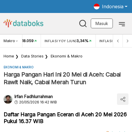
Indonesia
Masuk
Makro
18.059
3,34%
UKAR USD/IDR
INFLASI YOY (JUN)
INFLASI MOM (JUN
Home
Data Stories
Ekonomi & Makro
EKONOMI & MAKRO
Harga Pangan Hari Ini 20 Mei di Aceh: Cabai
Rawit Naik, Cabai Merah Turun
Irfan Fadhlurrahman
20/05/2026 16:42 WIB
Daftar Harga Pangan Eceran di Aceh 20 Mei 2026
Pukul 16.37 WIB