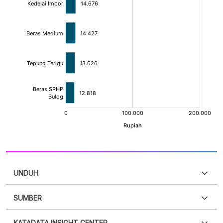
UNDUH
SUMBER
PDF
PNG
Silakan
login
untuk mengakses informasi ini
.
Belum
KATADATA INSIGHT CENTER