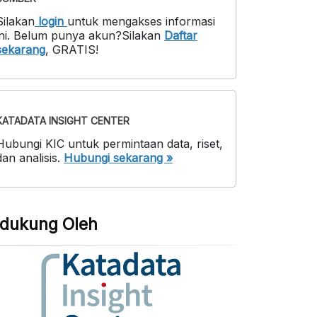
Silakan
login
untuk mengakses informasi
ni
.
Belum punya akun?
Silakan
Daftar
sekarang
,
GRATIS!
KATADATA INSIGHT CENTER
Hubungi KIC untuk permintaan data, riset,
dan analisis.
Hubungi sekarang »
idukung Oleh