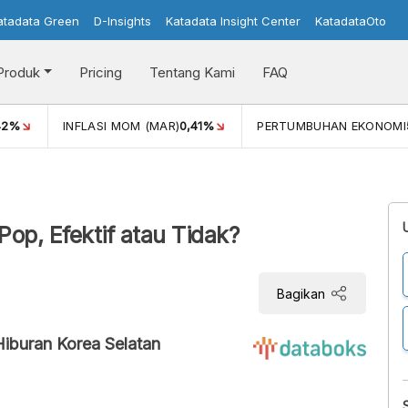
atadata Green
D-Insights
Katadata Insight Center
KatadataOto
Produk
Pricing
Tentang Kami
FAQ
42%
INFLASI MOM (MAR)
0,41%
PERTUMBUHAN EKONOMI
op, Efektif atau Tidak?
Bagikan
iburan Korea Selatan