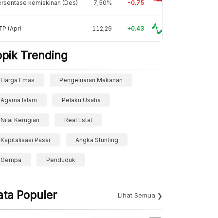
rsentase kemiskinan (Des)
7,50%
-0.75
P (Apr)
112,29
+0.43
opik Trending
Harga Emas
Pengeluaran Makanan
Agama Islam
Pelaku Usaha
Nilai Kerugian
Real Estat
Kapitalisasi Pasar
Angka Stunting
Gempa
Penduduk
ata Populer
Lihat Semua