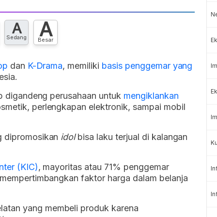
N
A
A
Sedang
Ek
Besar
op
dan
K-Drama
, memiliki
basis penggemar yang
Im
esia.
Ek
rap digandeng perusahaan untuk
mengiklankan
osmetik, perlengkapan elektronik, sampai mobil
Im
ng dipromosikan
idol
bisa laku terjual di kalangan
K
nter (KIC)
, mayoritas atau 71% penggemar
In
ih mempertimbangkan faktor harga dalam belanja
In
latan yang membeli produk karena