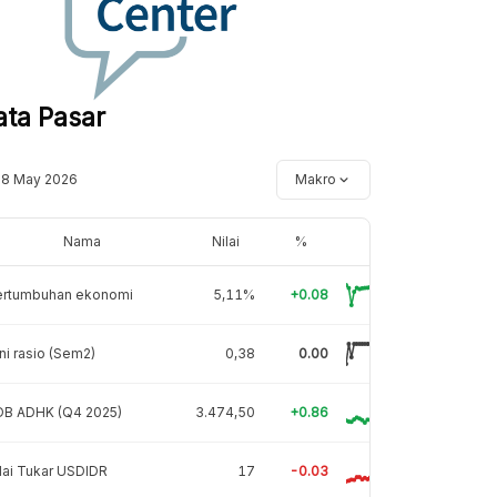
ata Pasar
18 May 2026
Makro
Nama
Nilai
%
ertumbuhan ekonomi
5,11%
+0.08
ni rasio (Sem2)
0,38
0.00
DB ADHK (Q4 2025)
3.474,50
+0.86
lai Tukar USDIDR
17
-0.03