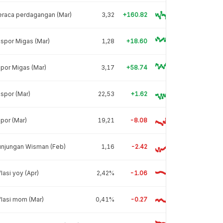
eraca perdagangan (Mar)
3,32
+160.82
spor Migas (Mar)
1,28
+18.60
por Migas (Mar)
3,17
+58.74
spor (Mar)
22,53
+1.62
por (Mar)
19,21
-8.08
unjungan Wisman (Feb)
1,16
-2.42
flasi yoy (Apr)
2,42%
-1.06
flasi mom (Mar)
0,41%
-0.27