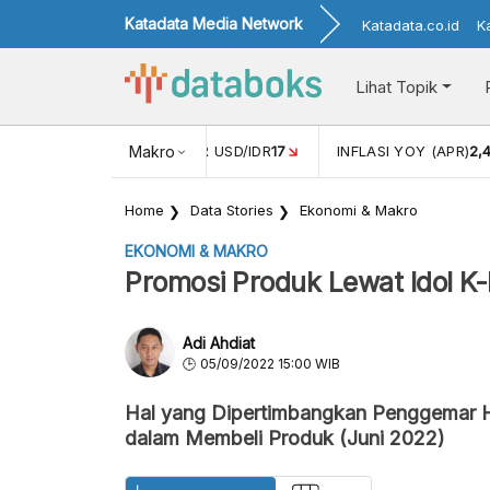
Katadata Media Network
Katadata.co.id
K
Lihat Topik
 (FEB)
1,16
NILAI TUKAR USD/IDR
Makro
17
INFLASI YOY (APR)
2,
Home
Data Stories
Ekonomi & Makro
EKONOMI & MAKRO
Promosi Produk Lewat Idol K-P
Adi Ahdiat
05/09/2022 15:00 WIB
Hal yang Dipertimbangkan Penggemar H
dalam Membeli Produk (Juni 2022)