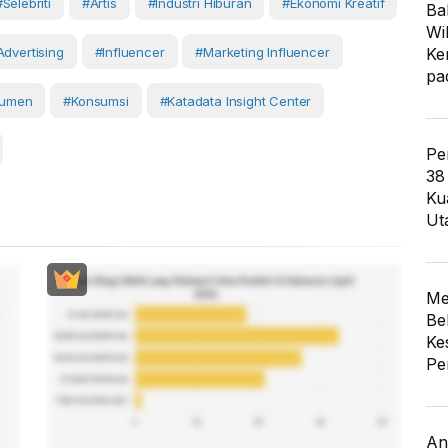
#selebriti
#Artis
#Industri Hiburan
#Ekonomi Kreatif
Ba
Wi
Ke
Advertising
#Influencer
#marketing Influencer
pa
sumen
#Konsumsi
#Katadata Insight Center
Pe
38
Ku
Ut
Me
Be
Ke
Pe
An