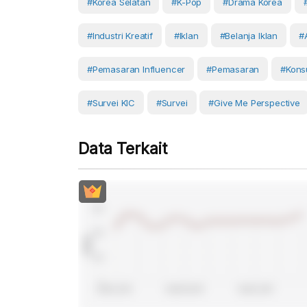
#Korea Selatan
#K-Pop
#drama Korea
#industri Kreatif
#Iklan
#belanja Iklan
#
#pemasaran Influencer
#Pemasaran
#Kon
#Survei KIC
#Survei
#Give Me Perspective
Data Terkait