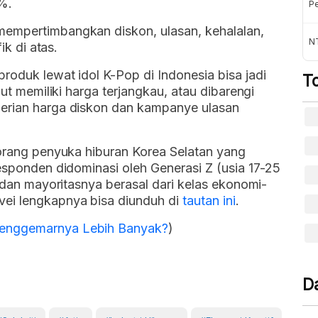
%.
Pe
mempertimbangkan diskon, ulasan, kehalalan,
NT
ik di atas.
roduk lewat idol K-Pop di Indonesia bisa jadi
T
but memiliki harga terjangkau, atau dibarengi
berian harga diskon dan kampanye ulasan
 orang penyuka hiburan Korea Selatan yang
Responden didominasi oleh Generasi Z (usia 17-25
, dan mayoritasnya berasal dari kelas ekonomi-
vei lengkapnya bisa diunduh di
tautan ini
.
enggemarnya Lebih Banyak?
)
D