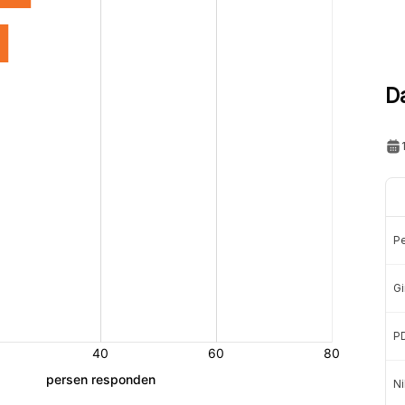
D
P
Gi
P
Ni