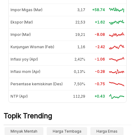
Impor Migas (Mar)
3,17
+58.74
Ekspor (Mar)
22,53
+1.62
Impor (Mar)
19,21
-8.08
Kunjungan Wisman (Feb)
1,16
-2.42
Inflasi yoy (Apr)
2,42%
-1.06
Inflasi mom (Apr)
0,13%
-0.28
Persentase kemiskinan (Des)
7,50%
-0.75
NTP (Apr)
112,29
+0.43
Topik Trending
Minyak Mentah
Harga Tembaga
Harga Emas