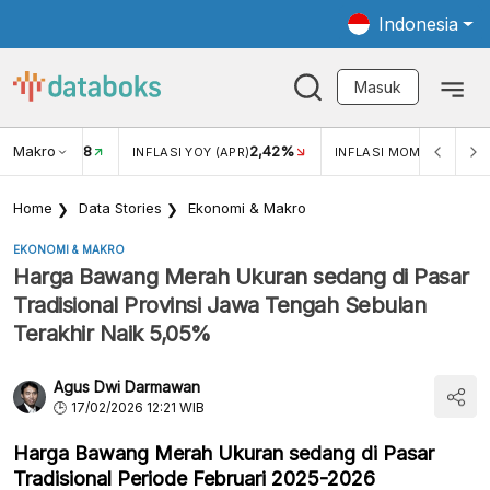
Indonesia
Masuk
Makro
18
2,42%
0,1
KAR USD/IDR
INFLASI YOY (APR)
INFLASI MOM (APR)
Home
Data Stories
Ekonomi & Makro
EKONOMI & MAKRO
Harga Bawang Merah Ukuran sedang di Pasar
Tradisional Provinsi Jawa Tengah Sebulan
Terakhir Naik 5,05%
Agus Dwi Darmawan
17/02/2026 12:21 WIB
Harga Bawang Merah Ukuran sedang di Pasar
Tradisional Periode Februari 2025-2026