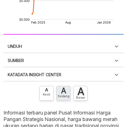
UNDUH
SUMBER
PDF
PNG
Silakan
login
untuk mengakses informasi ini
.
Belum
KATADATA INSIGHT CENTER
punya akun?
Silakan
Daftar sekarang
,
GRATIS!
XLS
EMBED
A
A
Hubungi sekarang »
A
Kecil
Sedang
Besar
Informasi terbaru panel Pusat Informasi Harga
Pangan Strategis Nasional, harga bawang merah
ukuran sedang harian di pasar tradisional provinsi