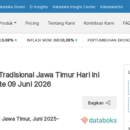
atadata Green
D-Insights
Katadata Insight Center
KatadataOto
Produk
Pricing
Tentang Kami
Kontribusi Kami
FA
)
3,08%
INFLASI MOM (MEI)
0,28%
PERTUMBUHAN EKON
radisional Jawa Timur Hari Ini
te 09 Juni 2026
Bagikan
l Jawa Timur, Juni 2025-