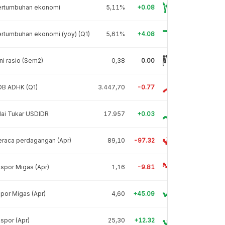
ertumbuhan ekonomi
5,11%
+0.08
rtumbuhan ekonomi (yoy) (Q1)
5,61%
+4.08
ni rasio (Sem2)
0,38
0.00
DB ADHK (Q1)
3.447,70
-0.77
lai Tukar USDIDR
17.957
+0.03
raca perdagangan (Apr)
89,10
-97.32
spor Migas (Apr)
1,16
-9.81
por Migas (Apr)
4,60
+45.09
spor (Apr)
25,30
+12.32