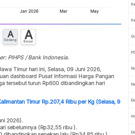
P
Pe
A
A
Gi
Sedang
Besar
P
er: PIHPS / Bank Indonesia.
awa Timur hari ini, Selasa, 09 Juni 2026,
Ni
tauan dashboard Pusat Informasi Harga Pangan
ga tersebut turun Rp600 dibandingkan hari
Ne
Ek
Kalimantan Timur Rp.207,4 Ribu per Kg (Selasa, 9
Im
uni 2026).
ari sebelumnya (Rp32,55 ribu ).
Ek
dibandingkan sepekan lalu (Rp34,85 ribu ).