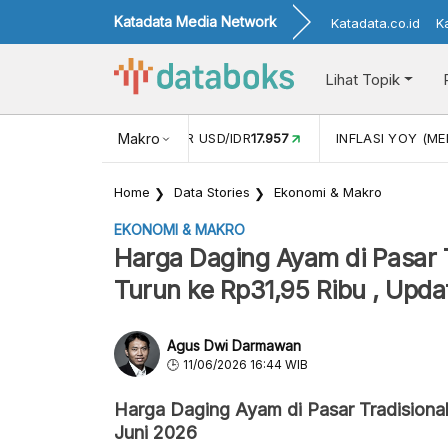
Katadata Media Network
Katadata.co.id
K
Lihat Topik
 (APR)
1,25
NILAI TUKAR USD/IDR
Makro
17.957
INFLASI YOY (MEI
Home
Data Stories
Ekonomi & Makro
EKONOMI & MAKRO
Harga Daging Ayam di Pasar T
Turun ke Rp31,95 Ribu , Upda
Agus Dwi Darmawan
11/06/2026 16:44 WIB
Harga Daging Ayam di Pasar Tradisiona
Juni 2026