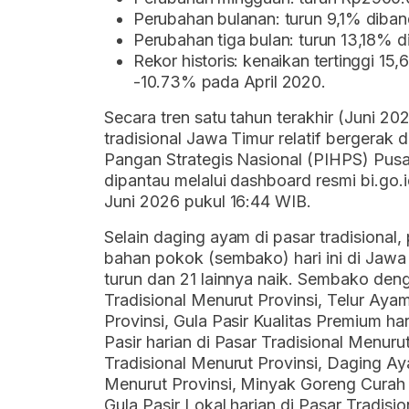
Perubahan bulanan: turun 9,1% dibandi
Perubahan tiga bulan: turun 13,18% di
Rekor historis: kenaikan tertinggi 
-10.73% pada April 2020.
Secara tren satu tahun terakhir (Juni 2
tradisional Jawa Timur relatif bergerak 
Pangan Strategis Nasional (PIHPS) Pusa
dipantau melalui dashboard resmi bi.go.
Juni 2026 pukul 16:44 WIB.
Selain daging ayam di pasar tradisiona
bahan pokok (sembako) hari ini di Jawa
turun dan 21 lainnya naik. Sembako deng
Tradisional Menurut Provinsi, Telur Aya
Provinsi, Gula Pasir Kualitas Premium har
Pasir harian di Pasar Tradisional Menuru
Tradisional Menurut Provinsi, Daging Ay
Menurut Provinsi, Minyak Goreng Curah h
Gula Pasir Lokal harian di Pasar Tradisi