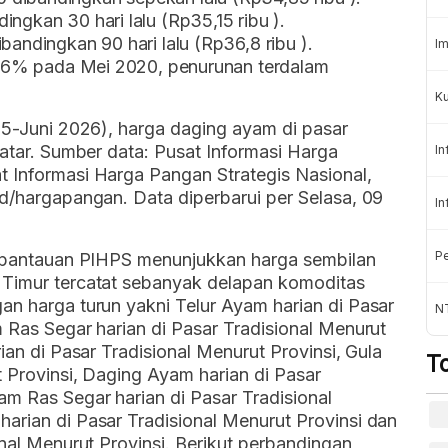
ngkan 30 hari lalu (Rp35,15 ribu ).
bandingkan 90 hari lalu (Rp36,8 ribu ).
Im
15,66% pada Mei 2020, penurunan terdalam
Ku
025-Juni 2026), harga daging ayam di pasar
datar. Sumber data: Pusat Informasi Harga
In
t Informasi Harga Pangan Strategis Nasional,
id/hargapangan. Data diperbarui per Selasa, 09
In
Pe
l, pantauan PIHPS menunjukkan harga sembilan
 Timur tercatat sebanyak delapan komoditas
an harga turun yakni Telur Ayam harian di Pasar
N
m Ras Segar harian di Pasar Tradisional Menurut
ian di Pasar Tradisional Menurut Provinsi, Gula
T
t Provinsi, Daging Ayam harian di Pasar
am Ras Segar harian di Pasar Tradisional
arian di Pasar Tradisional Menurut Provinsi dan
onal Menurut Provinsi. Berikut perbandingan