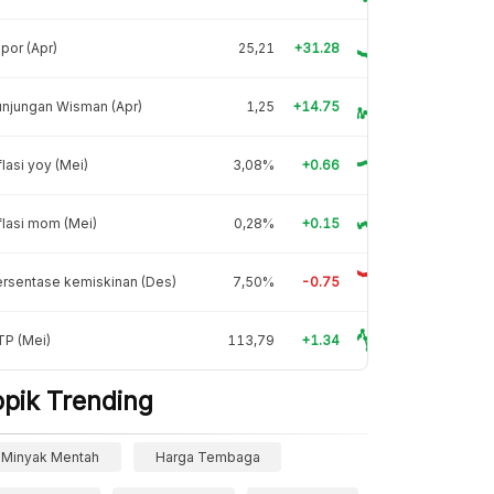
por (Apr)
25,21
+31.28
njungan Wisman (Apr)
1,25
+14.75
flasi yoy (Mei)
3,08%
+0.66
flasi mom (Mei)
0,28%
+0.15
rsentase kemiskinan (Des)
7,50%
-0.75
TP (Mei)
113,79
+1.34
opik Trending
Minyak Mentah
Harga Tembaga