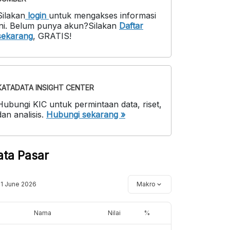
Silakan
login
untuk mengakses informasi
ni
.
Belum punya akun?
Silakan
Daftar
sekarang
,
GRATIS!
KATADATA INSIGHT CENTER
Hubungi KIC untuk permintaan data, riset,
dan analisis.
Hubungi sekarang »
ata Pasar
11 June 2026
Makro
Nama
Nilai
%