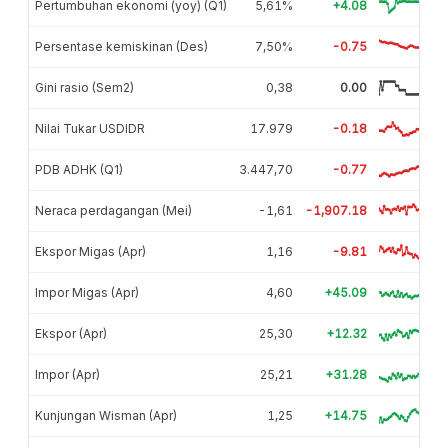
Pertumbuhan ekonomi (yoy) (Q1)
5,61%
+4.08
Persentase kemiskinan (Des)
7,50%
-0.75
Gini rasio (Sem2)
0,38
0.00
Nilai Tukar USDIDR
17.979
-0.18
PDB ADHK (Q1)
3.447,70
-0.77
Neraca perdagangan (Mei)
-1,61
-1,907.18
Ekspor Migas (Apr)
1,16
-9.81
Impor Migas (Apr)
4,60
+45.09
Ekspor (Apr)
25,30
+12.32
Impor (Apr)
25,21
+31.28
Kunjungan Wisman (Apr)
1,25
+14.75