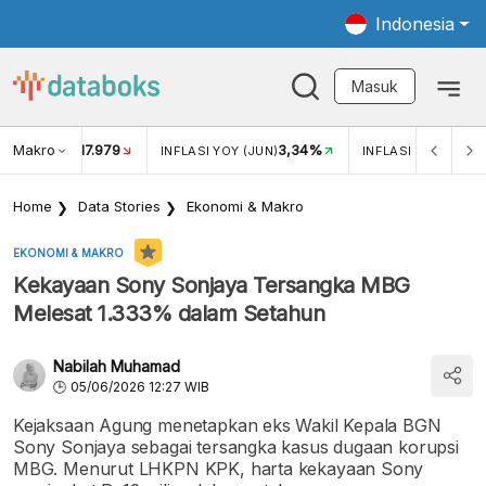
Indonesia
Masuk
Makro
17.979
3,34%
UKAR USD/IDR
INFLASI YOY (JUN)
INFLASI MOM (MEI)
Home
Data Stories
Ekonomi & Makro
EKONOMI & MAKRO
Kekayaan Sony Sonjaya Tersangka MBG
Melesat 1.333% dalam Setahun
Nabilah Muhamad
05/06/2026 12:27 WIB
Kejaksaan Agung menetapkan eks Wakil Kepala BGN
Sony Sonjaya sebagai tersangka kasus dugaan korupsi
MBG. Menurut LHKPN KPK, harta kekayaan Sony