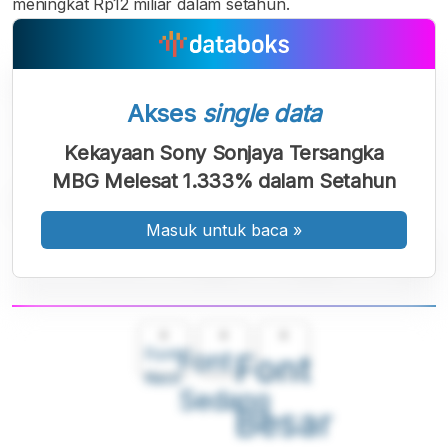
meningkat Rp12 miliar dalam setahun.
Akses
single data
Kekayaan Sony Sonjaya Tersangka
MBG Melesat 1.333% dalam Setahun
Masuk untuk baca
»
A
A
A
Font
Font
Font
Kecil
Sedang
Besar