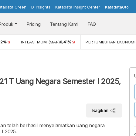
atadata Green
D-Insights
Katadata Insight Center
KatadataOto
Produk
Pricing
Tentang Kami
FAQ
42%
INFLASI MOM (MAR)
0,41%
PERTUMBUHAN EKONOMI
21 T Uang Negara Semester I 2025,
Bagikan
n telah berhasil menyelamatkan uang negara
 I 2025.