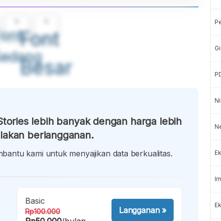
A
A
P
ont
Font
Gi
Sedang
Besar
P
Ni
tories lebih banyak dengan harga lebih
N
lakan berlangganan.
antu kami untuk menyajikan data berkualitas.
Ek
Im
Basic
Ek
Langganan
»
Rp100.000
Rp50.000
/bulan