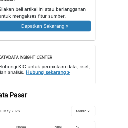
Silakan beli artikel ini atau berlangganan
untuk mengakses fitur sumber.
Dapatkan Sekarang
»
KATADATA INSIGHT CENTER
Hubungi KIC untuk permintaan data, riset,
dan analisis.
Hubungi sekarang »
ata Pasar
18 May 2026
Makro
Nama
Nilai
%