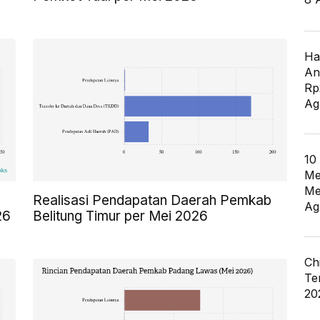
Ha
An
Rp
Ag
10
Me
Me
Realisasi Pendapatan Daerah Pemkab
Ag
26
Belitung Timur per Mei 2026
Ch
Te
20