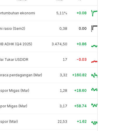
ertumbuhan ekonomi
5,11%
+0.08
ni rasio (Sem2)
0,38
0.00
DB ADHK (Q4 2025)
3.474,50
+0.86
lai Tukar USDIDR
17
-0.03
eraca perdagangan (Mar)
3,32
+160.82
spor Migas (Mar)
1,28
+18.60
por Migas (Mar)
3,17
+58.74
spor (Mar)
22,53
+1.62