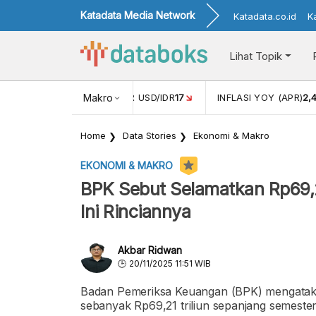
Katadata Media Network
Katadata.co.id
K
Lihat Topik
 (FEB)
1,16
NILAI TUKAR USD/IDR
Makro
17
INFLASI YOY (APR)
2,
Home
Data Stories
Ekonomi & Makro
EKONOMI & MAKRO
BPK Sebut Selamatkan Rp69,
Ini Rinciannya
Akbar Ridwan
20/11/2025 11:51 WIB
Badan Pemeriksa Keuangan (BPK) mengataka
sebanyak Rp69,21 triliun sepanjang semester