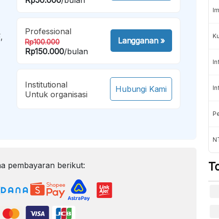
Im
Professional
,
K
Langganan
»
Rp100.000
Rp150.000
/bulan
In
Institutional
Hubungi Kami
In
Untuk organisasi
Pe
NT
T
a pembayaran berikut: