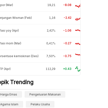
por (Mar)
19,21
-8.08
unjungan Wisman (Feb)
1,16
-2.42
flasi yoy (Apr)
2,42%
-1.06
flasi mom (Mar)
0,41%
-0.27
rsentase kemiskinan (Des)
7,50%
-0.75
P (Apr)
112,29
+0.43
opik Trending
Harga Emas
Pengeluaran Makanan
Agama Islam
Pelaku Usaha