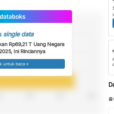
s
single data
kan Rp69,21 T Uang Negara
2025, Ini Rinciannya
k untuk baca
»
D