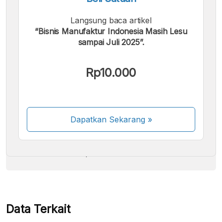
Langsung baca artikel
“Bisnis Manufaktur Indonesia Masih Lesu
sampai Juli 2025”.
Kami menerima pembayaran berikut:
Rp10.000
Dapatkan Sekarang
»
Beberapa metode pembayaran masih dalam
proses aktivasi.
Data Terkait