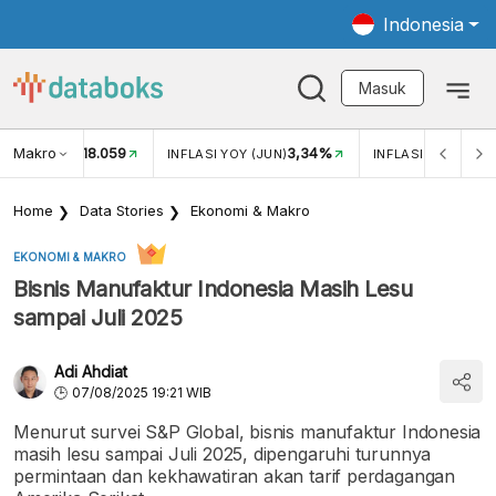
Indonesia
Masuk
Makro
18.059
3,34%
UKAR USD/IDR
INFLASI YOY (JUN)
INFLASI MOM (JUN
Home
Data Stories
Ekonomi & Makro
EKONOMI & MAKRO
Bisnis Manufaktur Indonesia Masih Lesu
sampai Juli 2025
Adi Ahdiat
07/08/2025 19:21 WIB
Menurut survei S&P Global, bisnis manufaktur Indonesia
masih lesu sampai Juli 2025, dipengaruhi turunnya
permintaan dan kekhawatiran akan tarif perdagangan