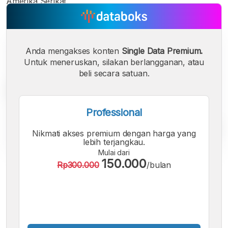
Amerika Serikat.
Anda mengakses konten
Single Data Premium.
Untuk meneruskan, silakan berlangganan, atau
beli secara satuan.
Professional
Nikmati akses premium dengan harga yang
lebih terjangkau.
Mulai dari
150.000
Rp300.000
/bulan
A
A
A
Font
Font
Font
Kecil
Sedang
Besar