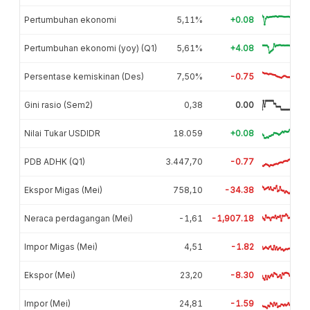
Pertumbuhan ekonomi
5,11%
+0.08
Pertumbuhan ekonomi (yoy) (Q1)
5,61%
+4.08
Persentase kemiskinan (Des)
7,50%
-0.75
Gini rasio (Sem2)
0,38
0.00
Nilai Tukar USDIDR
18.059
+0.08
PDB ADHK (Q1)
3.447,70
-0.77
Ekspor Migas (Mei)
758,10
-34.38
Neraca perdagangan (Mei)
-1,61
-1,907.18
Impor Migas (Mei)
4,51
-1.82
Ekspor (Mei)
23,20
-8.30
Impor (Mei)
24,81
-1.59