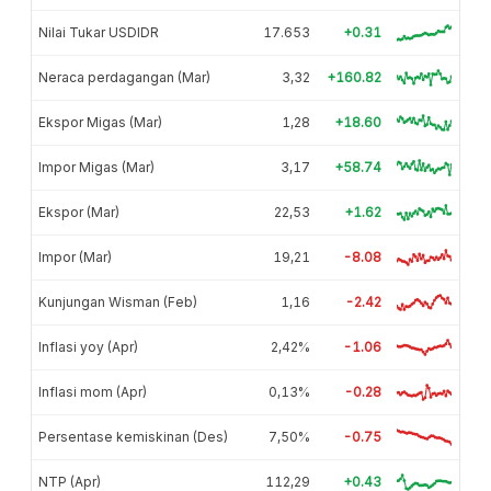
Nilai Tukar USDIDR
17.653
+0.31
Neraca perdagangan (Mar)
3,32
+160.82
Ekspor Migas (Mar)
1,28
+18.60
Impor Migas (Mar)
3,17
+58.74
Ekspor (Mar)
22,53
+1.62
Impor (Mar)
19,21
-8.08
Kunjungan Wisman (Feb)
1,16
-2.42
Inflasi yoy (Apr)
2,42%
-1.06
Inflasi mom (Apr)
0,13%
-0.28
Persentase kemiskinan (Des)
7,50%
-0.75
NTP (Apr)
112,29
+0.43