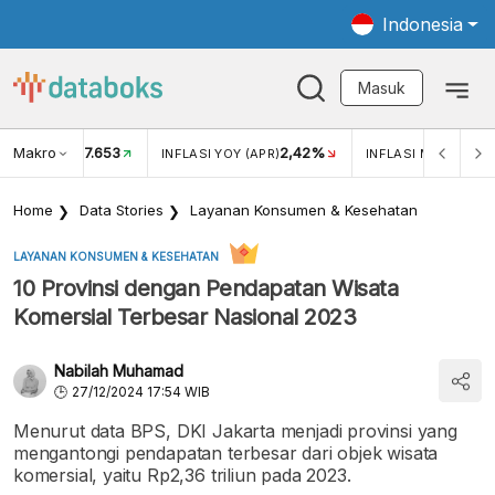
Indonesia
Masuk
Makro
17.653
2,42%
KAR USD/IDR
INFLASI YOY (APR)
INFLASI MOM (APR)
Home
Data Stories
Layanan Konsumen & Kesehatan
LAYANAN KONSUMEN & KESEHATAN
10 Provinsi dengan Pendapatan Wisata
Komersial Terbesar Nasional 2023
Nabilah Muhamad
27/12/2024 17:54 WIB
Menurut data BPS, DKI Jakarta menjadi provinsi yang
mengantongi pendapatan terbesar dari objek wisata
komersial, yaitu Rp2,36 triliun pada 2023.