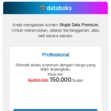
Anda mengakses konten
Single Data Premium.
Untuk meneruskan, silakan berlangganan, atau
beli secara satuan.
Professional
Nikmati akses premium dengan harga yang
lebih terjangkau.
Mulai dari
A
A
A
150.000
Rp300.000
/bulan
Font
Font
Font
Kecil
Sedang
Besar