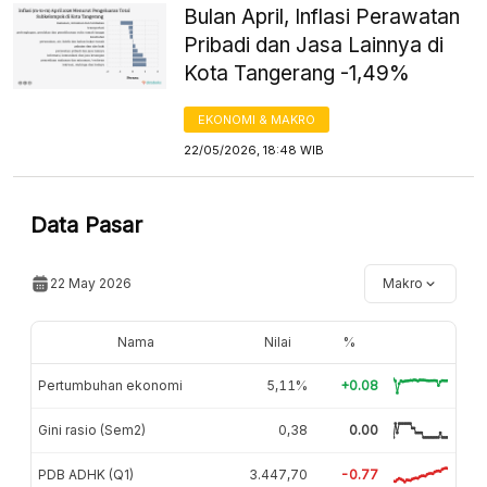
Bulan April, Inflasi Perawatan
Pribadi dan Jasa Lainnya di
Kota Tangerang -1,49%
EKONOMI & MAKRO
22/05/2026, 18:48 WIB
Data Pasar
22 May 2026
Makro
Nama
Nilai
%
Pertumbuhan ekonomi
5,11%
+0.08
Gini rasio (Sem2)
0,38
0.00
PDB ADHK (Q1)
3.447,70
-0.77