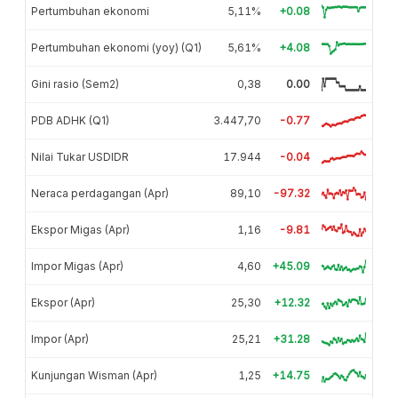
Pertumbuhan ekonomi
5,11%
+0.08
Pertumbuhan ekonomi (yoy) (Q1)
5,61%
+4.08
Gini rasio (Sem2)
0,38
0.00
PDB ADHK (Q1)
3.447,70
-0.77
Nilai Tukar USDIDR
17.944
-0.04
Neraca perdagangan (Apr)
89,10
-97.32
Ekspor Migas (Apr)
1,16
-9.81
Impor Migas (Apr)
4,60
+45.09
Ekspor (Apr)
25,30
+12.32
Impor (Apr)
25,21
+31.28
Kunjungan Wisman (Apr)
1,25
+14.75