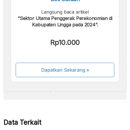
Langsung baca artikel
“Sektor Utama Penggerak Perekonomian di
Kabupaten Lingga pada 2024”.
Kami menerima pembayaran berikut:
Rp10.000
Dapatkan Sekarang
»
Beberapa metode pembayaran masih dalam
proses aktivasi.
Data Terkait