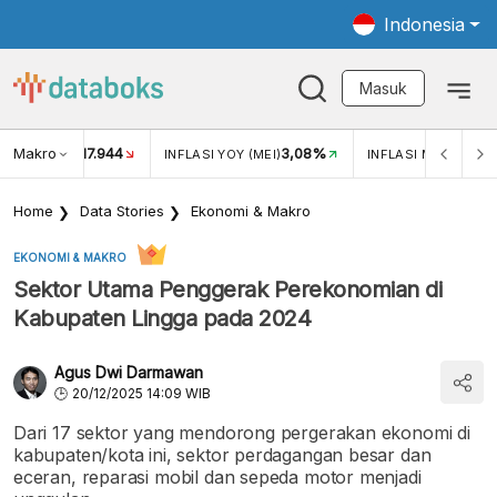
Indonesia
Masuk
Makro
17.944
3,08%
UKAR USD/IDR
INFLASI YOY (MEI)
INFLASI MOM (MEI)
Home
Data Stories
Ekonomi & Makro
EKONOMI & MAKRO
Sektor Utama Penggerak Perekonomian di
Kabupaten Lingga pada 2024
Agus Dwi Darmawan
20/12/2025 14:09 WIB
Dari 17 sektor yang mendorong pergerakan ekonomi di
kabupaten/kota ini, sektor perdagangan besar dan
eceran, reparasi mobil dan sepeda motor menjadi