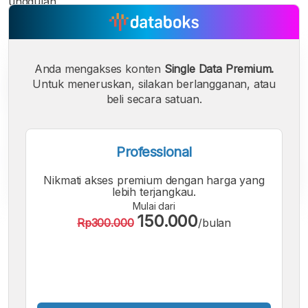
unggulan.
Anda mengakses konten
Single Data Premium.
Untuk meneruskan, silakan berlangganan, atau
beli secara satuan.
Professional
Nikmati akses premium dengan harga yang
lebih terjangkau.
Mulai dari
150.000
Rp300.000
/bulan
A
A
A
Font
Font
Font
Kecil
Sedang
Besar