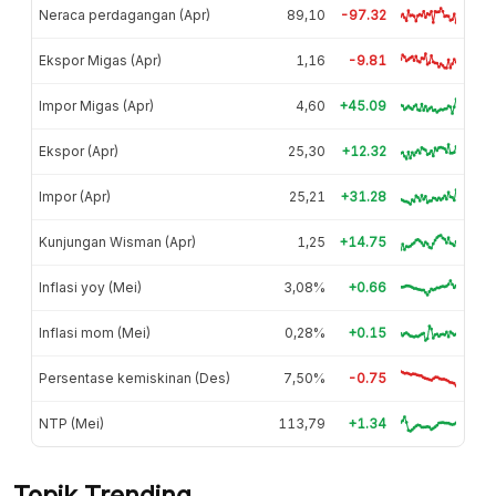
Neraca perdagangan (Apr)
89,10
-97.32
Ekspor Migas (Apr)
1,16
-9.81
Impor Migas (Apr)
4,60
+45.09
Ekspor (Apr)
25,30
+12.32
Impor (Apr)
25,21
+31.28
Kunjungan Wisman (Apr)
1,25
+14.75
Inflasi yoy (Mei)
3,08%
+0.66
Inflasi mom (Mei)
0,28%
+0.15
Persentase kemiskinan (Des)
7,50%
-0.75
NTP (Mei)
113,79
+1.34
Topik Trending