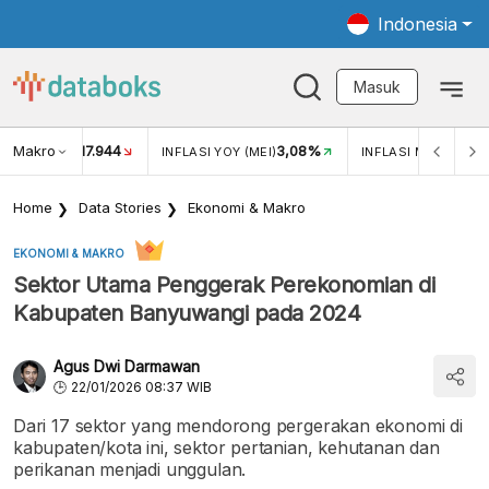
Indonesia
Masuk
Makro
17.944
3,08%
UKAR USD/IDR
INFLASI YOY (MEI)
INFLASI MOM (MEI)
Home
Data Stories
Ekonomi & Makro
EKONOMI & MAKRO
Sektor Utama Penggerak Perekonomian di
Kabupaten Banyuwangi pada 2024
Agus Dwi Darmawan
22/01/2026 08:37 WIB
Dari 17 sektor yang mendorong pergerakan ekonomi di
kabupaten/kota ini, sektor pertanian, kehutanan dan
perikanan menjadi unggulan.