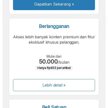
Dapatkan Sekarang
»
Berlangganan
Akses lebih banyak konten premium dan fitur
eksklusif khusus pelanggan.
A
A
A
Font
Font
Font
Kecil
Mulai dari
Sedang
50.000
/bulan
Besar
Hanya Rp833 per artikel
Lebih detail »
Beli Satuan