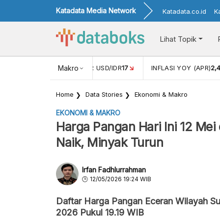
Katadata Media Network
Katadata.co.id
K
Lihat Topik
 (FEB)
1,16
NILAI TUKAR USD/IDR
Makro
17
INFLASI YOY (APR)
2,
Home
Data Stories
Ekonomi & Makro
EKONOMI & MAKRO
Harga Pangan Hari Ini 12 Mei
Naik, Minyak Turun
Irfan Fadhlurrahman
12/05/2026 19:24 WIB
Daftar Harga Pangan Eceran Wilayah Su
2026 Pukul 19.19 WIB