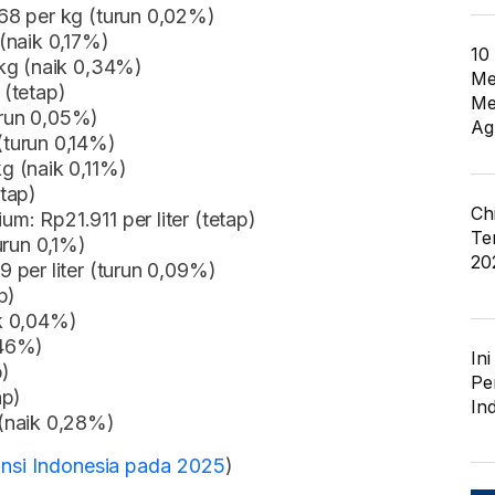
68 per kg (turun 0,02%)
(naik 0,17%)
10
kg (naik 0,34%)
Me
(tetap)
Me
run 0,05%)
Ag
turun 0,14%)
g (naik 0,11%)
tap)
Ch
: Rp21.911 per liter (tetap)
Te
urun 0,1%)
20
 per liter (turun 0,09%)
p)
k 0,04%)
,46%)
In
p)
Pe
ap)
In
(naik 0,28%)
insi Indonesia pada 2025
)