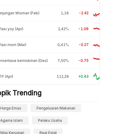
unjungan Wisman (Feb)
1,16
-2.42
flasi yoy (Apr)
2,42%
-1.06
flasi mom (Mar)
0,41%
-0.27
rsentase kemiskinan (Des)
7,50%
-0.75
P (Apr)
112,29
+0.43
opik Trending
Harga Emas
Pengeluaran Makanan
Agama Islam
Pelaku Usaha
Nilai Kerugian
Real Estat