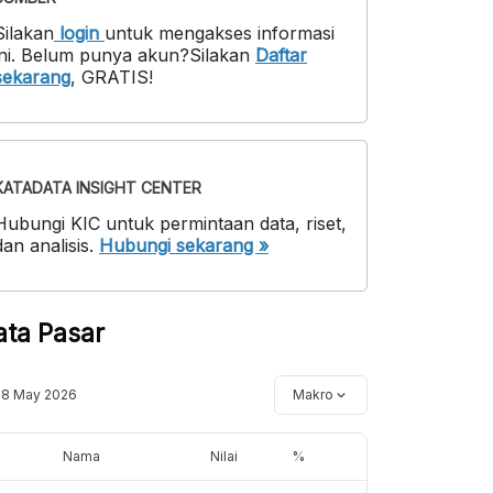
Silakan
login
untuk mengakses informasi
ni
.
Belum punya akun?
Silakan
Daftar
sekarang
,
GRATIS!
KATADATA INSIGHT CENTER
Hubungi KIC untuk permintaan data, riset,
dan analisis.
Hubungi sekarang »
ata Pasar
18 May 2026
Makro
Nama
Nilai
%