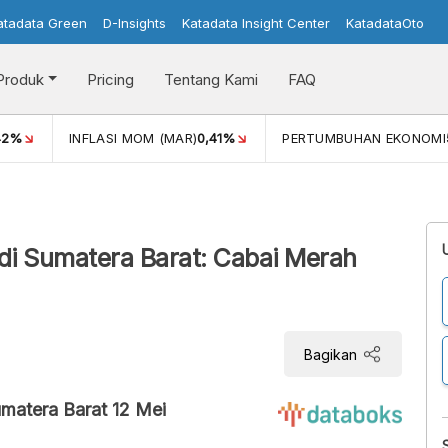
atadata Green
D-Insights
Katadata Insight Center
KatadataOto
Produk
Pricing
Tentang Kami
FAQ
42%
INFLASI MOM (MAR)
0,41%
PERTUMBUHAN EKONOMI
 di Sumatera Barat: Cabai Merah
Bagikan
matera Barat 12 Mei