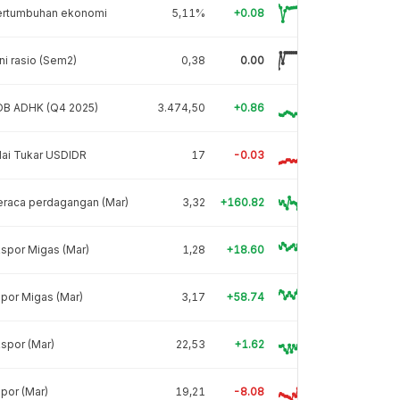
ertumbuhan ekonomi
5,11%
+0.08
ni rasio (Sem2)
0,38
0.00
DB ADHK (Q4 2025)
3.474,50
+0.86
lai Tukar USDIDR
17
-0.03
eraca perdagangan (Mar)
3,32
+160.82
spor Migas (Mar)
1,28
+18.60
por Migas (Mar)
3,17
+58.74
spor (Mar)
22,53
+1.62
por (Mar)
19,21
-8.08