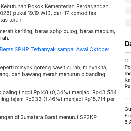
r Kebutuhan Pokok Kementerian Perdagangan
26) pukul 19.19 WIB, dari 17 komoditas
tas turun.
merah keriting, beras sphp bulog, beras medium,
rah.
D
 Beras SPHP Terbanyak sampai Awal Oktober
10
Po
perti minyak goreng sawit curah, minyakita,
In
akang, dan bawang merah menurun dibanding
Ka
Pe
k paling tinggi Rp148 (0,34%) menjadi Rp43.584
aling tajam Rp233 (1,46%) menjadi Rp15.714 per
Gu
Er
pangan di Sumatera Barat menurut SP2KP
8 