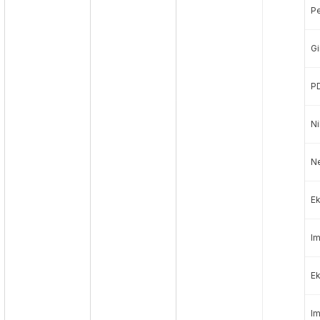
P
Gi
P
Ni
N
Ek
Im
Ek
Im