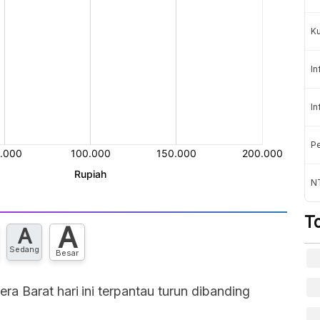
K
In
In
Pe
NT
T
A
A
Sedang
Besar
 Barat hari ini terpantau turun dibanding