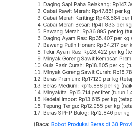
Daging Sapi Paha Belakang: Rp147.3
Cabai Rawit Merah: Rp47.861 per kg 
Cabai Merah Keriting: Rp43.584 per 
Cabai Merah Besar: Rp41.833 per kg 
Bawang Merah: Rp36.895 per kg (tu
Daging Ayam Ras: Rp35.407 per kg (
Bawang Putih Honan: Rp34.217 per k
Telur Ayam Ras: Rp28.422 per kg (te
Minyak Goreng Sawit Kemasan Premium
Gula Pasir Curah: Rp18.805 per kg (t
Minyak Goreng Sawit Curah: Rp18.789
Beras Premium: Rp17.120 per kg (teta
Beras Medium: Rp15.888 per kg (nai
Minyakita: Rp15.714 per liter (turun 1
Kedelai Impor: Rp13.615 per kg (teta
Tepung Terigu: Rp12.955 per kg (tet
Beras SPHP Bulog: Rp12.846 per kg 
(Baca:
Bobot Produksi Beras di 38 Prov