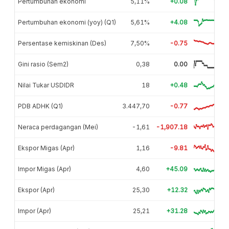
Pertumbuhan ekonomi
5,11%
+0.08
Pertumbuhan ekonomi (yoy) (Q1)
5,61%
+4.08
Persentase kemiskinan (Des)
7,50%
-0.75
Gini rasio (Sem2)
0,38
0.00
Nilai Tukar USDIDR
18
+0.48
PDB ADHK (Q1)
3.447,70
-0.77
Neraca perdagangan (Mei)
-1,61
-1,907.18
Ekspor Migas (Apr)
1,16
-9.81
Impor Migas (Apr)
4,60
+45.09
Ekspor (Apr)
25,30
+12.32
Impor (Apr)
25,21
+31.28