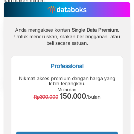
dan makan minum.
Anda mengakses konten
Single Data Premium.
Untuk meneruskan, silakan berlangganan, atau
beli secara satuan.
Professional
Nikmati akses premium dengan harga yang
lebih terjangkau.
Mulai dari
150.000
Rp300.000
/bulan
A
A
A
Font
Font
Font
Kecil
Sedang
Besar