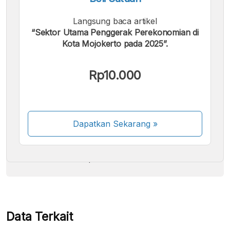
Langsung baca artikel
“Sektor Utama Penggerak Perekonomian di
Kota Mojokerto pada 2025”.
Kami menerima pembayaran berikut:
Rp10.000
Dapatkan Sekarang
»
Beberapa metode pembayaran masih dalam
proses aktivasi.
Data Terkait