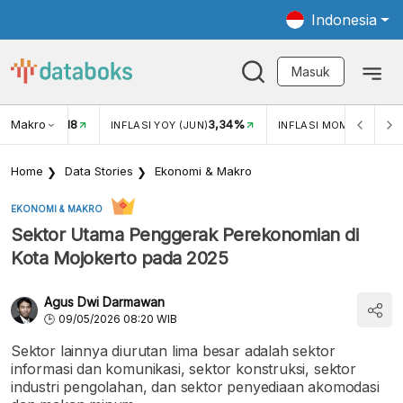
Indonesia
Masuk
Makro
18
3,34%
0,2
UKAR USD/IDR
INFLASI YOY (JUN)
INFLASI MOM (MEI)
Home
Data Stories
Ekonomi & Makro
EKONOMI & MAKRO
Sektor Utama Penggerak Perekonomian di
Kota Mojokerto pada 2025
Agus Dwi Darmawan
09/05/2026 08:20 WIB
Sektor lainnya diurutan lima besar adalah sektor
informasi dan komunikasi, sektor konstruksi, sektor
industri pengolahan, dan sektor penyediaan akomodasi