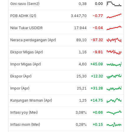
Gini rasio (Sem2)
0,38
0.00
PDB ADHK (Q1)
3.447,70
-0.77
Nilai Tukar USDIDR
17.944
-0.04
Neraca perdagangan (Apr)
89,10
-97.32
Ekspor Migas (Apr)
1,16
-9.81
Impor Migas (Apr)
4,60
+45.09
Ekspor (Apr)
25,30
+12.32
Impor (Apr)
25,21
+31.28
Kunjungan Wisman (Apr)
1,25
+14.75
Inflasi yoy (Mei)
3,08%
+0.66
Inflasi mom (Mei)
0,28%
+0.15