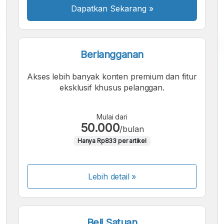
Dapatkan Sekarang
»
Berlangganan
Akses lebih banyak konten premium dan fitur
eksklusif khusus pelanggan.
A
A
A
Font
Font
Font
Kecil
Mulai dari
Sedang
50.000
/bulan
Besar
Hanya Rp833 per artikel
Lebih detail »
Beli Satuan