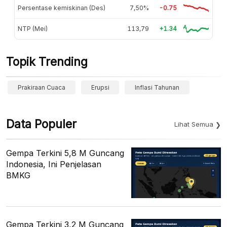
Persentase kemiskinan (Des)
7,50%
-0.75
NTP (Mei)
113,79
+1.34
Topik Trending
Prakiraan Cuaca
Erupsi
Inflasi Tahunan
Data Populer
Lihat Semua
Gempa Terkini 5,8 M Guncang
Indonesia, Ini Penjelasan
BMKG
Gempa Terkini 3,2 M Guncang