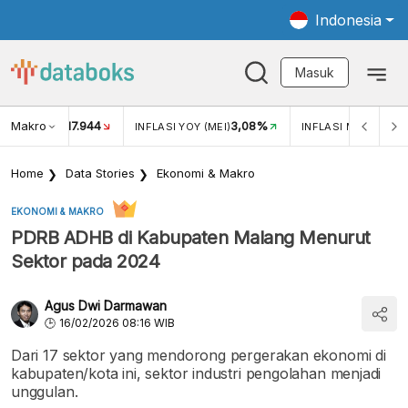
Indonesia
Masuk
Makro
17.944
3,08%
UKAR USD/IDR
INFLASI YOY (MEI)
INFLASI MOM (MEI)
Home
Data Stories
Ekonomi & Makro
EKONOMI & MAKRO
PDRB ADHB di Kabupaten Malang Menurut
Sektor pada 2024
Agus Dwi Darmawan
16/02/2026 08:16 WIB
Dari 17 sektor yang mendorong pergerakan ekonomi di
kabupaten/kota ini, sektor industri pengolahan menjadi
unggulan.