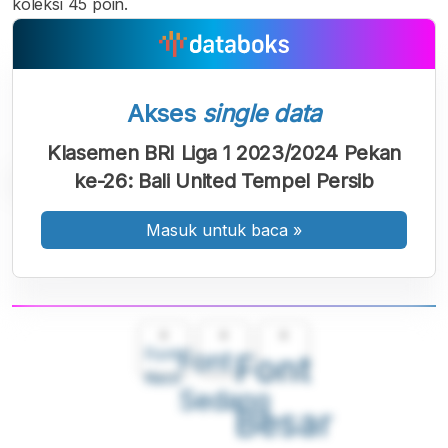
koleksi 45 poin.
Akses
single data
Klasemen BRI Liga 1 2023/2024 Pekan
ke-26: Bali United Tempel Persib
Masuk untuk baca
»
A
A
A
Font
Font
Font
Kecil
Sedang
Besar