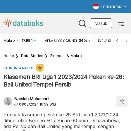
Indonesia
Masuk
Makro
17.994
3,34%
UKAR USD/IDR
INFLASI YOY (JUN)
INFLASI MOM (JUN
Home
Data Stories
Ekonomi & Makro
EKONOMI & MAKRO
Klasemen BRI Liga 1 2023/2024 Pekan ke-26:
Bali United Tempel Persib
Nabilah Muhamad
01/03/2024 16:59 WIB
Puncak klasemen pekan ke-26 BRI Liga 1 2023/2024
dihuni oleh Borneo FC dengan 60 poin. Di bawahnya,
ada Persib dan Bali United yang menempel dengan