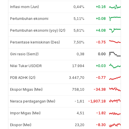
Inflasi mom (Jun)
0,44%
+0.16
Pertumbuhan ekonomi
5,11%
+0.08
Pertumbuhan ekonomi (yoy) (Q1)
5,61%
+4.08
Persentase kemiskinan (Des)
7,50%
-0.75
Gini rasio (Sem2)
0,38
0.00
Nilai Tukar USDIDR
17.994
+0.03
PDB ADHK (Q1)
3.447,70
-0.77
Ekspor Migas (Mei)
758,10
-34.38
Neraca perdagangan (Mei)
-1,61
-1,907.18
Impor Migas (Mei)
4,51
-1.82
Ekspor (Mei)
23,20
-8.30