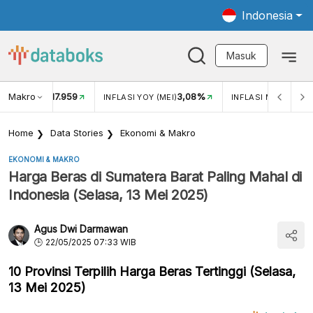
Indonesia
Masuk
Makro
17.959
3,08%
UKAR USD/IDR
INFLASI YOY (MEI)
INFLASI MOM (MEI)
Home
Data Stories
Ekonomi & Makro
EKONOMI & MAKRO
Harga Beras di Sumatera Barat Paling Mahal di
Indonesia (Selasa, 13 Mei 2025)
Agus Dwi Darmawan
22/05/2025 07:33 WIB
10 Provinsi Terpilih Harga Beras Tertinggi (Selasa,
13 Mei 2025)