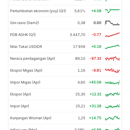
Pertumbuhan ekonomi (yoy) (Q1)
5,61%
+4.08
Gini rasio (Sem2)
0,38
0.00
PDB ADHK (Q1)
3.447,70
-0.77
Nilai Tukar USDIDR
17.959
+0.19
Neraca perdagangan (Apr)
89,10
-97.32
Ekspor Migas (Apr)
1,16
-9.81
Impor Migas (Apr)
4,60
+45.09
Ekspor (Apr)
25,30
+12.32
Impor (Apr)
25,21
+31.28
Kunjungan Wisman (Apr)
1,25
+14.75
Inflasi yoy (Mei)
3,08%
+0.66