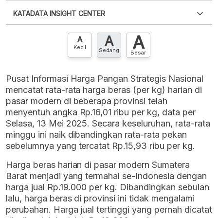
Silakan
login
untuk mengakses informasi ini
.
Belum
KATADATA INSIGHT CENTER
punya akun?
Silakan
Daftar sekarang
,
GRATIS!
XLS
EMBED
A
A
Hubungi sekarang »
A
Kecil
Sedang
Besar
Pusat Informasi Harga Pangan Strategis Nasional
mencatat rata-rata harga beras (per kg) harian di
pasar modern di beberapa provinsi telah
menyentuh angka Rp.16,01 ribu per kg, data per
Selasa, 13 Mei 2025. Secara keseluruhan, rata-rata
minggu ini naik dibandingkan rata-rata pekan
sebelumnya yang tercatat Rp.15,93 ribu per kg.
Harga beras harian di pasar modern Sumatera
Barat menjadi yang termahal se-Indonesia dengan
harga jual Rp.19.000 per kg. Dibandingkan sebulan
lalu, harga beras di provinsi ini tidak mengalami
perubahan. Harga jual tertinggi yang pernah dicatat