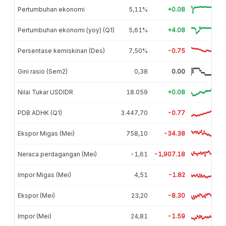
Pertumbuhan ekonomi
5,11%
+0.08
Pertumbuhan ekonomi (yoy) (Q1)
5,61%
+4.08
Persentase kemiskinan (Des)
7,50%
-0.75
Gini rasio (Sem2)
0,38
0.00
Nilai Tukar USDIDR
18.059
+0.08
PDB ADHK (Q1)
3.447,70
-0.77
Ekspor Migas (Mei)
758,10
-34.38
Neraca perdagangan (Mei)
-1,61
-1,907.18
Impor Migas (Mei)
4,51
-1.82
Ekspor (Mei)
23,20
-8.30
Impor (Mei)
24,81
-1.59