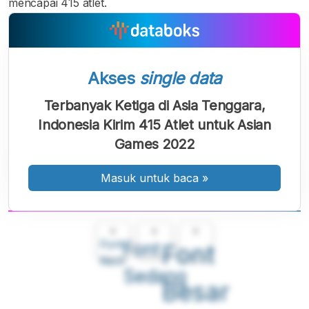
mencapai 415 atlet.
Akses
single data
Terbanyak Ketiga di Asia Tenggara,
Indonesia Kirim 415 Atlet untuk Asian
Games 2022
Masuk untuk baca
»
A
A
A
Font
Font
Font
Kecil
Sedang
Besar