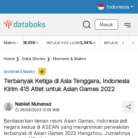
Indonesia
Masuk
Makro
18.059
3,34%
UKAR USD/IDR
INFLASI YOY (JUN)
INFLASI MOM (JUN
Home
Data Stories
Ekonomi & Makro
EKONOMI & MAKRO
Terbanyak Ketiga di Asia Tenggara, Indonesia
Kirim 415 Atlet untuk Asian Games 2022
Nabilah Muhamad
26/09/2023 12:05 WIB
Berdasarkan laman resmi Asian Games, Indonesia jadi
negara kedua di ASEAN yang mengirimkan perwakilan
terbanyak di Asian Games 2022 Hangzhou. Jumlahnya