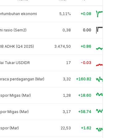
ertumbuhan ekonomi
5,11%
+0.08
ni rasio (Sem2)
0,38
0.00
DB ADHK (Q4 2025)
3.474,50
+0.86
lai Tukar USDIDR
17
-0.03
eraca perdagangan (Mar)
3,32
+160.82
spor Migas (Mar)
1,28
+18.60
por Migas (Mar)
3,17
+58.74
spor (Mar)
22,53
+1.62