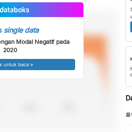
s
single data
engan Modal Negatif pada
2020
k untuk baca
»
D