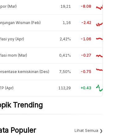
por (Mar)
19,21
-8.08
unjungan Wisman (Feb)
1,16
-2.42
flasi yoy (Apr)
2,42%
-1.06
flasi mom (Mar)
0,41%
-0.27
rsentase kemiskinan (Des)
7,50%
-0.75
P (Apr)
112,29
+0.43
opik Trending
ata Populer
Lihat Semua