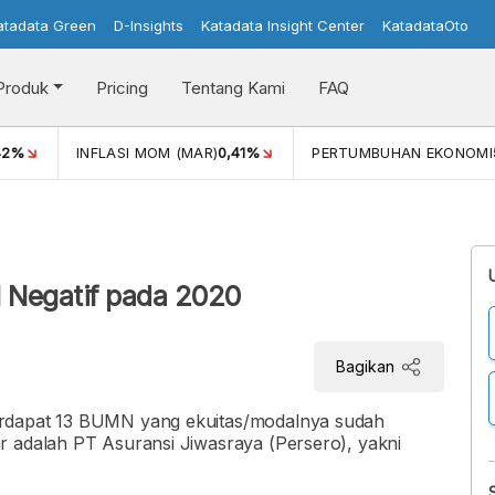
atadata Green
D-Insights
Katadata Insight Center
KatadataOto
Produk
Pricing
Tentang Kami
FAQ
42%
INFLASI MOM (MAR)
0,41%
PERTUMBUHAN EKONOMI
 Negatif pada 2020
Bagikan
erdapat 13 BUMN yang ekuitas/modalnya sudah
r adalah PT Asuransi Jiwasraya (Persero), yakni