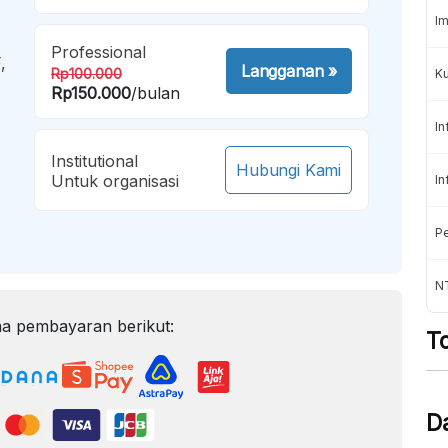
Im
Professional
,
Langganan
»
Rp100.000
K
Rp150.000
/bulan
In
Institutional
Hubungi Kami
Untuk organisasi
In
Pe
NT
a pembayaran berikut:
T
D