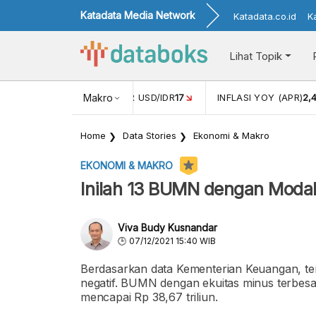
Katadata Media Network
Katadata.co.id
K
Lihat Topik
 (FEB)
1,16
NILAI TUKAR USD/IDR
Makro
17
INFLASI YOY (APR)
2,
Home
Data Stories
Ekonomi & Makro
EKONOMI & MAKRO
Inilah 13 BUMN dengan Modal
Viva Budy Kusnandar
07/12/2021 15:40 WIB
Berdasarkan data Kementerian Keuangan, t
negatif. BUMN dengan ekuitas minus terbesa
mencapai Rp 38,67 triliun.