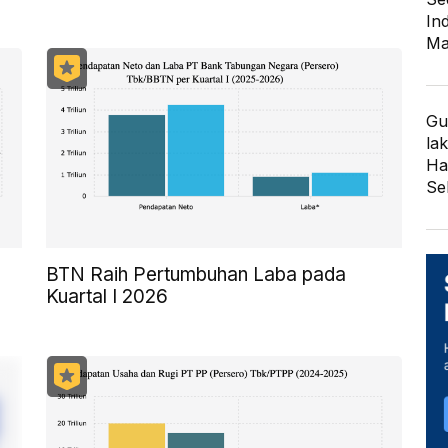
In
Ma
Gu
lak
Har
Se
BTN Raih Pertumbuhan Laba pada
Kuartal I 2026