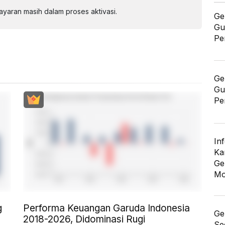
aran masih dalam proses aktivasi.
Ge
Gu
Pe
Ge
Gu
Pe
In
Ka
Ge
Mo
g
Performa Keuangan Garuda Indonesia
Ge
2018-2026, Didominasi Rugi
Se