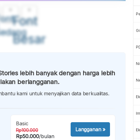
A
A
P
ont
Font
Sedang
Gi
Besar
P
Ni
tories lebih banyak dengan harga lebih
N
lakan berlangganan.
antu kami untuk menyajikan data berkualitas.
Ek
Im
Basic
Langganan
»
Rp100.000
Ek
Rp50.000
/bulan