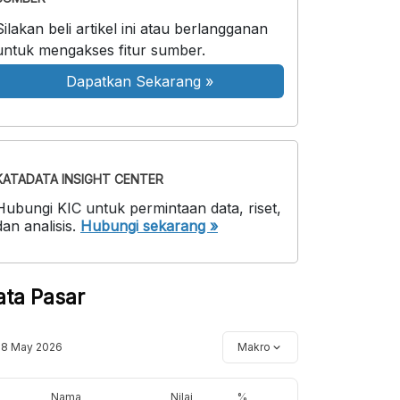
Silakan beli artikel ini atau berlangganan
untuk mengakses fitur sumber.
Dapatkan Sekarang
»
KATADATA INSIGHT CENTER
Hubungi KIC untuk permintaan data, riset,
dan analisis.
Hubungi sekarang »
ata Pasar
18 May 2026
Makro
Nama
Nilai
%