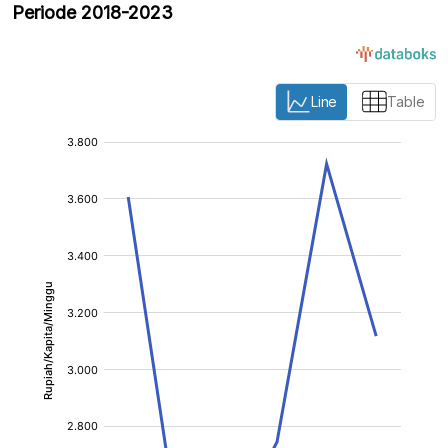
Periode 2018-2023
Line
Table
:
:
[/]
[/]
[bold]
[bold]