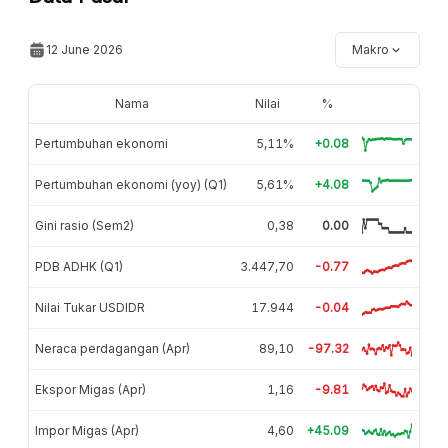
12 June 2026
Makro
Nama
Nilai
%
Pertumbuhan ekonomi
5,11%
+0.08
Pertumbuhan ekonomi (yoy) (Q1)
5,61%
+4.08
Gini rasio (Sem2)
0,38
0.00
PDB ADHK (Q1)
3.447,70
-0.77
Nilai Tukar USDIDR
17.944
-0.04
Neraca perdagangan (Apr)
89,10
-97.32
Ekspor Migas (Apr)
1,16
-9.81
Impor Migas (Apr)
4,60
+45.09