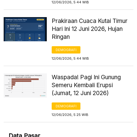
12/06/2026, 5:44 WIB
Prakiraan Cuaca Kutai Timur
Hari Ini 12 Juni 2026, Hujan
Ringan
DEMOGRAFI
12/06/2026, 5:44 WIB
Waspada! Pagi Ini Gunung
Semeru Kembali Erupsi
(Jumat, 12 Juni 2026)
DEMOGRAFI
12/06/2026, 5:25 WIB
Data Pasar