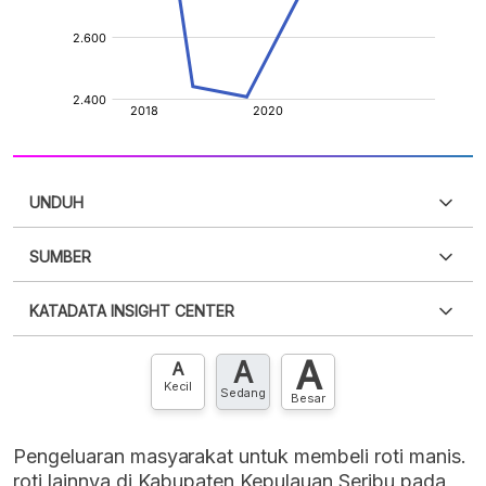
UNDUH
SUMBER
PDF
PNG
Silakan
login
untuk mengakses informasi ini
.
Belum
KATADATA INSIGHT CENTER
punya akun?
Silakan
Daftar sekarang
,
GRATIS!
XLS
EMBED
A
A
Hubungi sekarang »
A
Kecil
Sedang
Besar
Pengeluaran masyarakat untuk membeli roti manis.
roti lainnya di Kabupaten Kepulauan Seribu pada