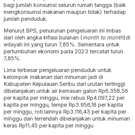
bagi jumlah konsumsi seluruh rumah tangga (baik
mengkonsumsi makanan maupun tidak) terhadap
jumlah penduduk.
Menurut BPS, penurunan pengeluaran ini imbas
dari oleh angka inflasi bulanan (
month to month
)di
wilayah ini yang turun 7,85%. Sementara untuk
pertumbuhan ekonomi pada 2023 tercatat turun
7,85%.
Lima terbesar pengeluaran penduduk untuk
kelompok makanan dan minuman jadi di
Kabupaten Kepulauan Seribu dari urutan tertinggi
dibelanjakan untuk air kemasan galon Rp6.358,56
per kapita per minggu, mie rebus Rp4.097,22 per
kapita per minggu, tempe Rp3.956,18 per kapita
per minggu, roti lainnya Rp3.116,43 per kapita per
minggu dan terrendah dibelanjakan untuk minuman
keras Rp11,45 per kapita per minggu