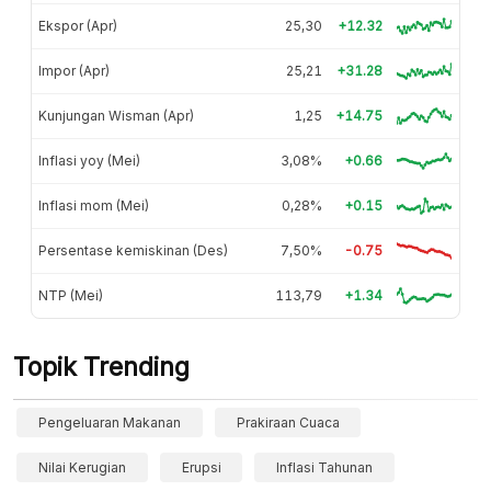
Ekspor (Apr)
25,30
+12.32
Impor (Apr)
25,21
+31.28
Kunjungan Wisman (Apr)
1,25
+14.75
Inflasi yoy (Mei)
3,08%
+0.66
Inflasi mom (Mei)
0,28%
+0.15
Persentase kemiskinan (Des)
7,50%
-0.75
NTP (Mei)
113,79
+1.34
Topik Trending
Pengeluaran Makanan
Prakiraan Cuaca
Nilai Kerugian
Erupsi
Inflasi Tahunan