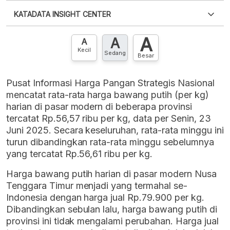
Silakan
login
untuk mengakses informasi ini
.
Belum
KATADATA INSIGHT CENTER
punya akun?
Silakan
Daftar sekarang
,
GRATIS!
XLS
EMBED
A
A
Hubungi sekarang »
A
Kecil
Sedang
Besar
Pusat Informasi Harga Pangan Strategis Nasional
mencatat rata-rata harga bawang putih (per kg)
harian di pasar modern di beberapa provinsi
tercatat Rp.56,57 ribu per kg, data per Senin, 23
Juni 2025. Secara keseluruhan, rata-rata minggu ini
turun dibandingkan rata-rata minggu sebelumnya
yang tercatat Rp.56,61 ribu per kg.
Harga bawang putih harian di pasar modern Nusa
Tenggara Timur menjadi yang termahal se-
Indonesia dengan harga jual Rp.79.900 per kg.
Dibandingkan sebulan lalu, harga bawang putih di
provinsi ini tidak mengalami perubahan. Harga jual