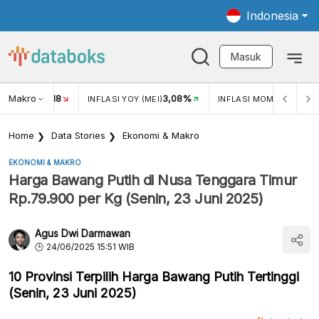
Indonesia
Masuk
Makro
18
3,08%
0,2
UKAR USD/IDR
INFLASI YOY (MEI)
INFLASI MOM (MEI)
Home
Data Stories
Ekonomi & Makro
EKONOMI & MAKRO
Harga Bawang Putih di Nusa Tenggara Timur
Rp.79.900 per Kg (Senin, 23 Juni 2025)
Agus Dwi Darmawan
24/06/2025 15:51 WIB
10 Provinsi Terpilih Harga Bawang Putih Tertinggi
(Senin, 23 Juni 2025)