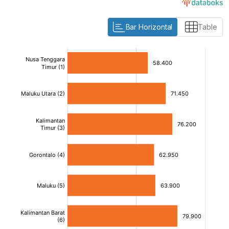
Bar Horizontal
Table
:
:
[/]
[/]
[bold]
[bold]