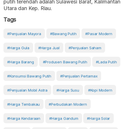
putih terendah adalah Sulawesi Barat, Kalimantan
Utara dan Kep. Riau.
Tags
#penjualan Mayora
#Bawang Putih
#Pasar Modern
#harga Gula
#Harga Jual
#penjualan Saham
#Harga Barang
#produsen Bawang Putih
#lada Putih
#konsumsi Bawang Putih
#penjualan Pertamax
#penjualan Mobil Astra
#harga Susu
#kopi Modern
#harga Tembakau
#perbudakan Modern
#harga Kendaraan
#harga Gandum
#harga Solar