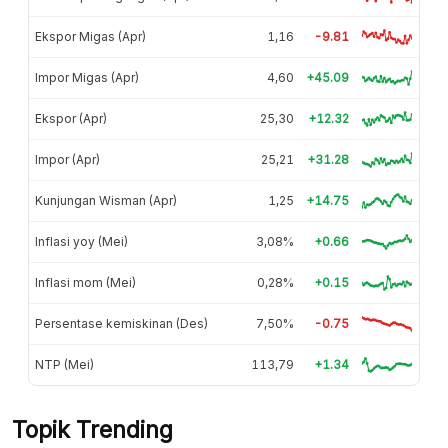
Ekspor Migas (Apr)
1,16
-9.81
Impor Migas (Apr)
4,60
+45.09
Ekspor (Apr)
25,30
+12.32
Impor (Apr)
25,21
+31.28
Kunjungan Wisman (Apr)
1,25
+14.75
Inflasi yoy (Mei)
3,08%
+0.66
Inflasi mom (Mei)
0,28%
+0.15
Persentase kemiskinan (Des)
7,50%
-0.75
NTP (Mei)
113,79
+1.34
Topik Trending