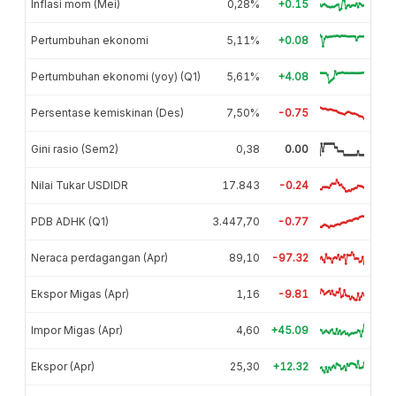
Inflasi mom (Mei)
0,28%
+0.15
Pertumbuhan ekonomi
5,11%
+0.08
Pertumbuhan ekonomi (yoy) (Q1)
5,61%
+4.08
Persentase kemiskinan (Des)
7,50%
-0.75
Gini rasio (Sem2)
0,38
0.00
Nilai Tukar USDIDR
17.843
-0.24
PDB ADHK (Q1)
3.447,70
-0.77
Neraca perdagangan (Apr)
89,10
-97.32
Ekspor Migas (Apr)
1,16
-9.81
Impor Migas (Apr)
4,60
+45.09
Ekspor (Apr)
25,30
+12.32