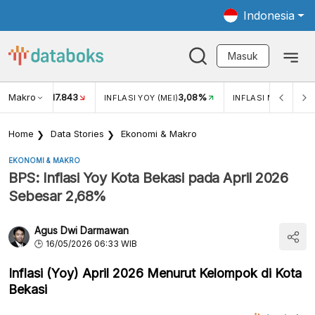
Indonesia
Masuk
Makro
17.843
3,08%
UKAR USD/IDR
INFLASI YOY (MEI)
INFLASI MOM (MEI)
Home
Data Stories
Ekonomi & Makro
EKONOMI & MAKRO
BPS: Inflasi Yoy Kota Bekasi pada April 2026
Sebesar 2,68%
Agus Dwi Darmawan
16/05/2026 06:33 WIB
Inflasi (Yoy) April 2026 Menurut Kelompok di Kota
Bekasi