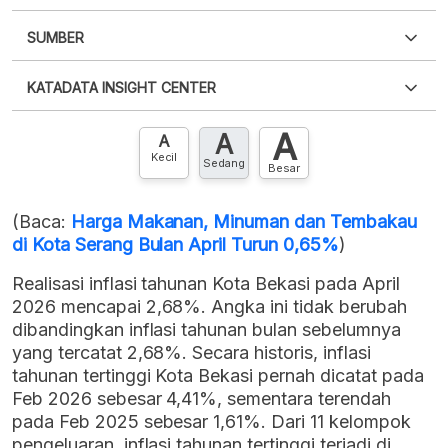
SUMBER
PDF
PNG
Silakan
login
untuk mengakses informasi ini
.
Belum
KATADATA INSIGHT CENTER
punya akun?
Silakan
Daftar sekarang
,
GRATIS!
XLS
EMBED
A
A
Hubungi sekarang »
A
Kecil
Sedang
Besar
(Baca:
Harga Makanan, Minuman dan Tembakau
di Kota Serang Bulan April Turun 0,65%
)
Realisasi inflasi tahunan Kota Bekasi pada April
2026 mencapai 2,68%. Angka ini tidak berubah
dibandingkan inflasi tahunan bulan sebelumnya
yang tercatat 2,68%. Secara historis, inflasi
tahunan tertinggi Kota Bekasi pernah dicatat pada
Feb 2026 sebesar 4,41%, sementara terendah
pada Feb 2025 sebesar 1,61%. Dari 11 kelompok
pengeluaran, inflasi tahunan tertinggi terjadi di