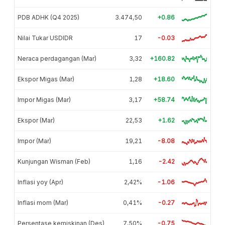
PDB ADHK (Q4 2025)
3.474,50
+0.86
Nilai Tukar USDIDR
17
-0.03
Neraca perdagangan (Mar)
3,32
+160.82
Ekspor Migas (Mar)
1,28
+18.60
Impor Migas (Mar)
3,17
+58.74
Ekspor (Mar)
22,53
+1.62
Impor (Mar)
19,21
-8.08
Kunjungan Wisman (Feb)
1,16
-2.42
Inflasi yoy (Apr)
2,42%
-1.06
Inflasi mom (Mar)
0,41%
-0.27
Persentase kemiskinan (Des)
7,50%
-0.75