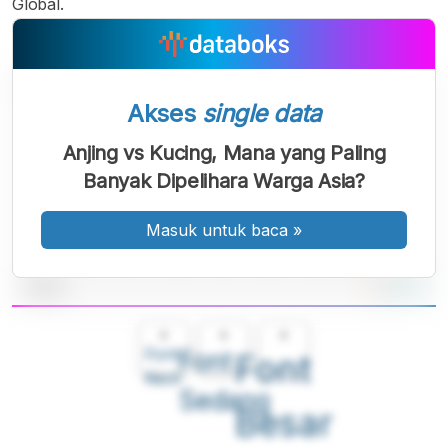
Global.
Akses
single data
Anjing vs Kucing, Mana yang Paling
Banyak Dipelihara Warga Asia?
Masuk untuk baca
»
A
A
A
Font
Font
Font
Kecil
Sedang
Besar