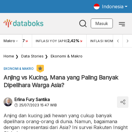
Indonesia
Masuk
Makro
17
2,42%
0,4
KAR USD/IDR
INFLASI YOY (APR)
INFLASI MOM (MAR)
Home
Data Stories
Ekonomi & Makro
EKONOMI & MAKRO
Anjing vs Kucing, Mana yang Paling Banyak
Dipelihara Warga Asia?
Erlina Fury Santika
25/07/2023 15:47 WIB
Anjing dan kucing jadi hewan yang cukup banyak
dipelihara orang-orang di dunia. Namun, bagaimana
dengan representasi dari Asia? Ini survei Rakuten Insight