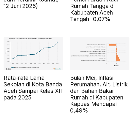
12 Juni 2026)
Rumah Tangga di
Kabupaten Aceh
Tengah -0,07%
Rata-rata Lama
Bulan Mei, Inflasi
Sekolah di Kota Banda
Perumahan, Air, Listrik
Aceh Sampai Kelas XII
dan Bahan Bakar
pada 2025
Rumah di Kabupaten
Kapuas Mencapai
0,49%