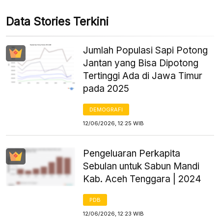
Data Stories Terkini
Jumlah Populasi Sapi Potong
Jantan yang Bisa Dipotong
Tertinggi Ada di Jawa Timur
pada 2025
DEMOGRAFI
12/06/2026, 12:25 WIB
Pengeluaran Perkapita
Sebulan untuk Sabun Mandi
Kab. Aceh Tenggara | 2024
PDB
12/06/2026, 12:23 WIB