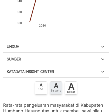
UNDUH
SUMBER
PDF
PNG
Silakan
login
untuk mengakses informasi ini
.
Belum
KATADATA INSIGHT CENTER
punya akun?
Silakan
Daftar sekarang
,
GRATIS!
XLS
EMBED
A
A
Hubungi sekarang »
A
Kecil
Sedang
Besar
Rata-rata pengeluaran masyarakat di Kabupaten
Humbang Hasundutan untuk membeli sawi hijau