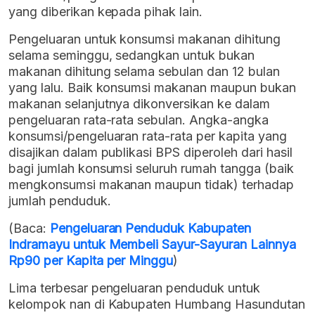
yang diberikan kepada pihak lain.
Pengeluaran untuk konsumsi makanan dihitung
selama seminggu, sedangkan untuk bukan
makanan dihitung selama sebulan dan 12 bulan
yang lalu. Baik konsumsi makanan maupun bukan
makanan selanjutnya dikonversikan ke dalam
pengeluaran rata-rata sebulan. Angka-angka
konsumsi/pengeluaran rata-rata per kapita yang
disajikan dalam publikasi BPS diperoleh dari hasil
bagi jumlah konsumsi seluruh rumah tangga (baik
mengkonsumsi makanan maupun tidak) terhadap
jumlah penduduk.
(Baca:
Pengeluaran Penduduk Kabupaten
Indramayu untuk Membeli Sayur-Sayuran Lainnya
Rp90 per Kapita per Minggu
)
Lima terbesar pengeluaran penduduk untuk
kelompok nan di Kabupaten Humbang Hasundutan