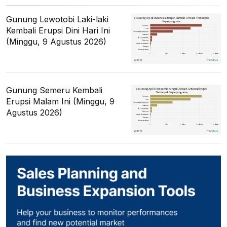
Gunung Lewotobi Laki-laki
Kembali Erupsi Dini Hari Ini
(Minggu, 9 Agustus 2026)
Gunung Semeru Kembali
Erupsi Malam Ini (Minggu, 9
Agustus 2026)