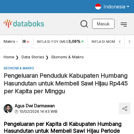
Indonesia
Masuk
Makro
18
3,08%
0,2
UKAR USD/IDR
INFLASI YOY (MEI)
INFLASI MOM (MEI)
Home
Data Stories
Ekonomi & Makro
EKONOMI & MAKRO
Pengeluaran Penduduk Kabupaten Humbang
Hasundutan untuk Membeli Sawi Hijau Rp445
per Kapita per Minggu
Agus Dwi Darmawan
10/02/2026 14:43 WIB
Pengeluaran per Kapita di Kabupaten Humbang
Hasundutan untuk Membeli Sawi Hijau Periode