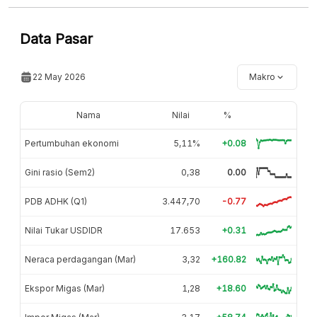
Data Pasar
22 May 2026
Makro
Nama
Nilai
%
Pertumbuhan ekonomi
5,11%
+0.08
Gini rasio (Sem2)
0,38
0.00
PDB ADHK (Q1)
3.447,70
-0.77
Nilai Tukar USDIDR
17.653
+0.31
Neraca perdagangan (Mar)
3,32
+160.82
Ekspor Migas (Mar)
1,28
+18.60