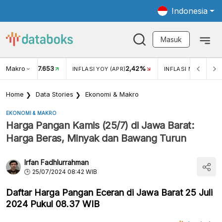
Indonesia
Masuk
Makro
17.653
2,42%
KAR USD/IDR
INFLASI YOY (APR)
INFLASI MOM (APR)
Home
Data Stories
Ekonomi & Makro
EKONOMI & MAKRO
Harga Pangan Kamis (25/7) di Jawa Barat:
Harga Beras, Minyak dan Bawang Turun
Irfan Fadhlurrahman
25/07/2024 08:42 WIB
Daftar Harga Pangan Eceran di Jawa Barat 25 Juli
2024 Pukul 08.37 WIB