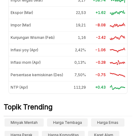
Impor Migas (Mar)
3,17
+58.74
Ekspor (Mar)
22,53
+1.62
Impor (Mar)
19,21
-8.08
Kunjungan Wisman (Feb)
1,16
-2.42
Inflasi yoy (Apr)
2,42%
-1.06
Inflasi mom (Apr)
0,13%
-0.28
Persentase kemiskinan (Des)
7,50%
-0.75
NTP (Apr)
112,29
+0.43
Topik Trending
Minyak Mentah
Harga Tembaga
Harga Emas
Harga Perak
Harga Komoditas
Karet Alam