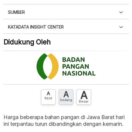
SUMBER
PDF
PNG
Silakan
login
untuk mengakses informasi ini
.
Belum
KATADATA INSIGHT CENTER
punya akun?
Silakan
Daftar sekarang
,
GRATIS!
XLS
EMBED
Didukung Oleh
Hubungi sekarang »
A
A
A
Kecil
Sedang
Besar
Harga beberapa bahan pangan di Jawa Barat hari
ini terpantau turun dibandingkan dengan kemarin.