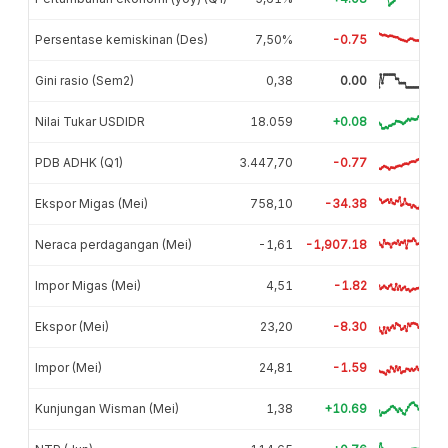
Persentase kemiskinan (Des)
7,50%
-0.75
Gini rasio (Sem2)
0,38
0.00
Nilai Tukar USDIDR
18.059
+0.08
PDB ADHK (Q1)
3.447,70
-0.77
Ekspor Migas (Mei)
758,10
-34.38
Neraca perdagangan (Mei)
-1,61
-1,907.18
Impor Migas (Mei)
4,51
-1.82
Ekspor (Mei)
23,20
-8.30
Impor (Mei)
24,81
-1.59
Kunjungan Wisman (Mei)
1,38
+10.69