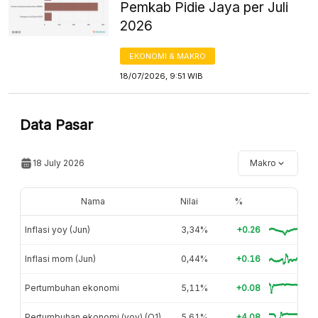
Pemkab Pidie Jaya per Juli
2026
EKONOMI & MAKRO
18/07/2026, 9:51 WIB
Data Pasar
18 July 2026
Makro
Nama
Nilai
%
Inflasi yoy (Jun)
3,34%
+0.26
Inflasi mom (Jun)
0,44%
+0.16
Pertumbuhan ekonomi
5,11%
+0.08
Pertumbuhan ekonomi (yoy) (Q1)
5,61%
+4.08