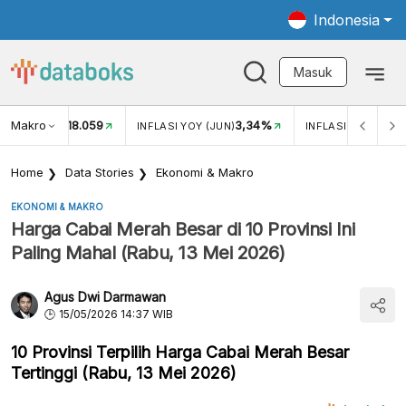
Indonesia
Masuk
Makro
18.059
3,34%
UKAR USD/IDR
INFLASI YOY (JUN)
INFLASI MOM (JUN
Home
Data Stories
Ekonomi & Makro
EKONOMI & MAKRO
Harga Cabai Merah Besar di 10 Provinsi Ini
Paling Mahal (Rabu, 13 Mei 2026)
Agus Dwi Darmawan
15/05/2026 14:37 WIB
10 Provinsi Terpilih Harga Cabai Merah Besar
Tertinggi (Rabu, 13 Mei 2026)