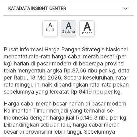
Silakan
login
untuk mengakses informasi ini
.
Belum
KATADATA INSIGHT CENTER
punya akun?
Silakan
Daftar sekarang
,
GRATIS!
XLS
EMBED
A
A
Hubungi sekarang »
A
Kecil
Sedang
Besar
Pusat Informasi Harga Pangan Strategis Nasional
mencatat rata-rata harga cabai merah besar (per
kg) harian di pasar modern di beberapa provinsi
telah menyentuh angka Rp.87,66 ribu per kg, data
per Rabu, 13 Mei 2026. Secara keseluruhan, rata-
rata minggu ini naik dibandingkan rata-rata pekan
sebelumnya yang tercatat Rp.84,19 ribu per kg.
Harga cabai merah besar harian di pasar modern
Kalimantan Timur menjadi yang termahal se-
Indonesia dengan harga jual Rp.146,3 ribu per kg.
Dibandingkan sebulan lalu, harga cabai merah
besar di provinsi ini lebih tinggi. Sebelumnya