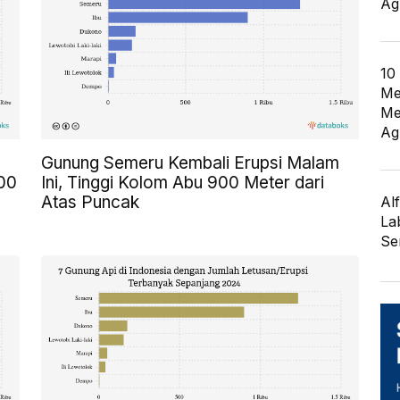
Ag
10
Me
Me
Ag
Gunung Semeru Kembali Erupsi Malam
400
Ini, Tinggi Kolom Abu 900 Meter dari
Atas Puncak
Al
La
Se