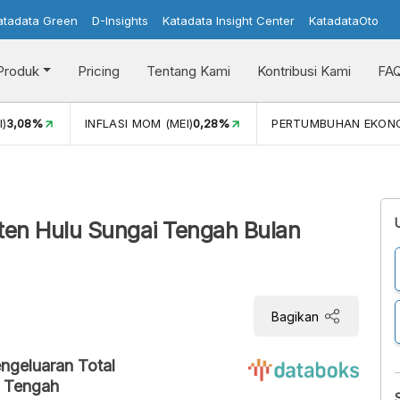
atadata Green
D-Insights
Katadata Insight Center
KatadataOto
Produk
Pricing
Tentang Kami
Kontribusi Kami
FA
)
3,08%
INFLASI MOM (MEI)
0,28%
PERTUMBUHAN EKON
aten Hulu Sungai Tengah Bulan
Bagikan
ngeluaran Total
i Tengah