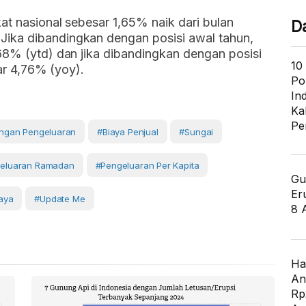
at nasional sebesar 1,65% naik dari bulan
D
. Jika dibandingkan dengan posisi awal tahun,
68% (ytd) dan jika dibandingkan dengan posisi
10
sar 4,76% (yoy).
Po
In
Ka
Pe
ngan Pengeluaran
#biaya Penjual
#sungai
eluaran Ramadan
#Pengeluaran Per Kapita
Gu
Er
aya
#Update Me
8 
Ha
An
Rp