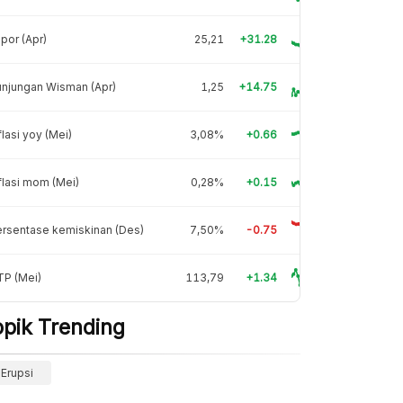
por (Apr)
25,21
+31.28
njungan Wisman (Apr)
1,25
+14.75
flasi yoy (Mei)
3,08%
+0.66
flasi mom (Mei)
0,28%
+0.15
rsentase kemiskinan (Des)
7,50%
-0.75
TP (Mei)
113,79
+1.34
opik Trending
Erupsi