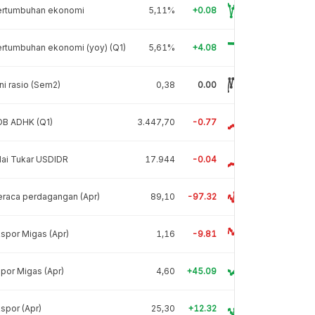
ertumbuhan ekonomi
5,11%
+0.08
rtumbuhan ekonomi (yoy) (Q1)
5,61%
+4.08
ni rasio (Sem2)
0,38
0.00
DB ADHK (Q1)
3.447,70
-0.77
lai Tukar USDIDR
17.944
-0.04
raca perdagangan (Apr)
89,10
-97.32
spor Migas (Apr)
1,16
-9.81
por Migas (Apr)
4,60
+45.09
spor (Apr)
25,30
+12.32