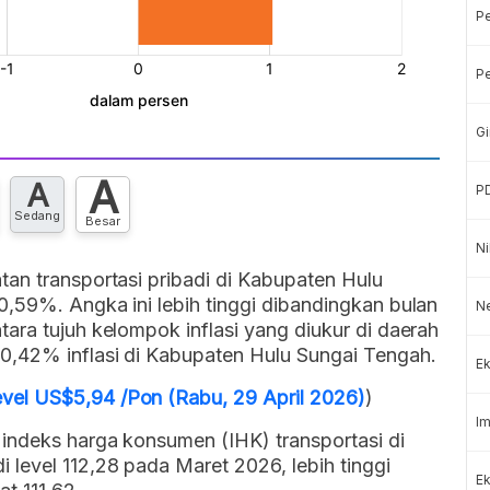
P
Pe
Gi
A
A
P
Sedang
Besar
Ni
an transportasi pribadi di Kabupaten Hulu
,59%. Angka ini lebih tinggi dibandingkan bulan
Ne
ara tujuh kelompok inflasi yang diukur di daerah
0,42% inflasi di Kabupaten Hulu Sungai Tengah.
Ek
el US$5,94 /Pon (Rabu, 29 April 2026)
)
Im
 indeks harga konsumen (IHK) transportasi di
level 112,28 pada Maret 2026, lebih tinggi
Ek