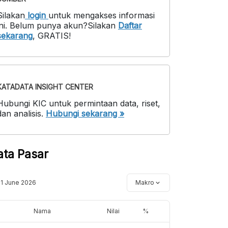
Silakan
login
untuk mengakses informasi
ni
.
Belum punya akun?
Silakan
Daftar
sekarang
,
GRATIS!
KATADATA INSIGHT CENTER
Hubungi KIC untuk permintaan data, riset,
dan analisis.
Hubungi sekarang »
ata Pasar
11 June 2026
Makro
Nama
Nilai
%