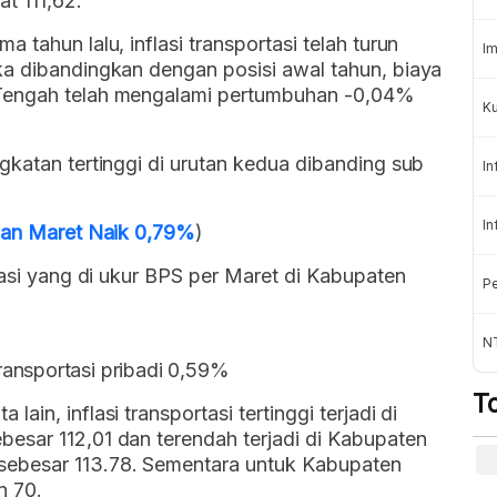
t 111,62.
 tahun lalu, inflasi transportasi telah turun
Im
ika dibandingkan dengan posisi awal tahun, biaya
 Tengah telah mengalami pertumbuhan -0,04%
Ku
gkatan tertinggi di urutan kedua dibanding sub
In
In
ulan Maret Naik 0,79%
)
tasi yang di ukur BPS per Maret di Kabupaten
Pe
N
ansportasi pribadi 0,59%
T
in, inflasi transportasi tertinggi terjadi di
esar 112,01 dan terendah terjadi di Kabupaten
sebesar 113.78. Sementara untuk Kabupaten
n 70.