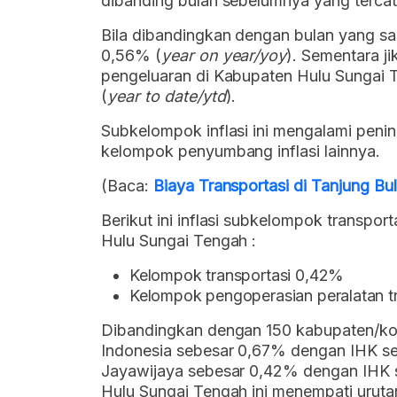
dibanding bulan sebelumnya yang tercata
Bila dibandingkan dengan bulan yang sama
0,56% (
year on year/yoy
). Sementara j
pengeluaran di Kabupaten Hulu Sungai
(
year to date/ytd
).
Subkelompok inflasi ini mengalami penin
kelompok penyumbang inflasi lainnya.
(Baca:
Biaya Transportasi di Tanjung B
Berikut ini inflasi subkelompok transpor
Hulu Sungai Tengah :
Kelompok transportasi 0,42%
Kelompok pengoperasian peralatan tr
Dibandingkan dengan 150 kabupaten/kota la
Indonesia sebesar 0,67% dengan IHK seb
Jayawijaya sebesar 0,42% dengan IHK 
Hulu Sungai Tengah ini menempati uruta