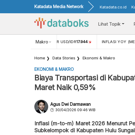
Katadata Media Network
Katadata.co.id
K
Lihat Topik
 (APR)
1,25
NILAI TUKAR USD/IDR
Makro
17.944
INFLASI YOY (MEI
Home
Data Stories
Ekonomi & Makro
EKONOMI & MAKRO
Biaya Transportasi di Kabup
Maret Naik 0,59%
Agus Dwi Darmawan
30/04/2026 09:46 WIB
Inflasi (m-to-m) Maret 2026 Menurut Pe
Subkelompok di Kabupaten Hulu Sunga