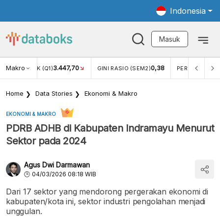
Indonesia
Masuk
Makro
3.447,70
0,38
PDB ADHK (Q1)
GINI RASIO (SEM2)
PERSENTASE K
Home
Data Stories
Ekonomi & Makro
EKONOMI & MAKRO
PDRB ADHB di Kabupaten Indramayu Menurut
Sektor pada 2024
Agus Dwi Darmawan
04/03/2026 08:18 WIB
Dari 17 sektor yang mendorong pergerakan ekonomi di
kabupaten/kota ini, sektor industri pengolahan menjadi
unggulan.