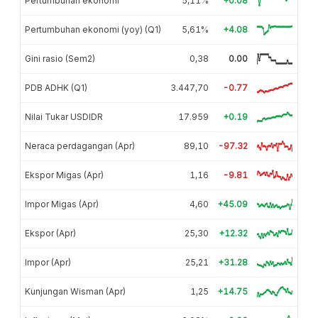
Pertumbuhan ekonomi
5,11%
+0.08
Pertumbuhan ekonomi (yoy) (Q1)
5,61%
+4.08
Gini rasio (Sem2)
0,38
0.00
PDB ADHK (Q1)
3.447,70
-0.77
Nilai Tukar USDIDR
17.959
+0.19
Neraca perdagangan (Apr)
89,10
-97.32
Ekspor Migas (Apr)
1,16
-9.81
Impor Migas (Apr)
4,60
+45.09
Ekspor (Apr)
25,30
+12.32
Impor (Apr)
25,21
+31.28
Kunjungan Wisman (Apr)
1,25
+14.75