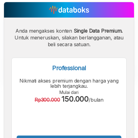
Anda mengakses konten
Single Data Premium.
Untuk meneruskan, silakan berlangganan, atau
beli secara satuan.
Professional
Nikmati akses premium dengan harga yang
lebih terjangkau.
Mulai dari
A
A
A
150.000
Rp300.000
/bulan
Font
Font
Font
Kecil
Sedang
Besar