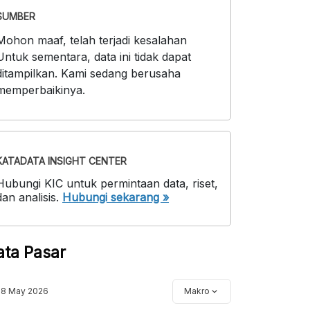
SUMBER
Mohon maaf, telah terjadi kesalahan
Untuk sementara, data ini tidak dapat
ditampilkan. Kami sedang berusaha
memperbaikinya.
KATADATA INSIGHT CENTER
Hubungi KIC untuk permintaan data, riset,
dan analisis.
Hubungi sekarang »
ata Pasar
18 May 2026
Makro