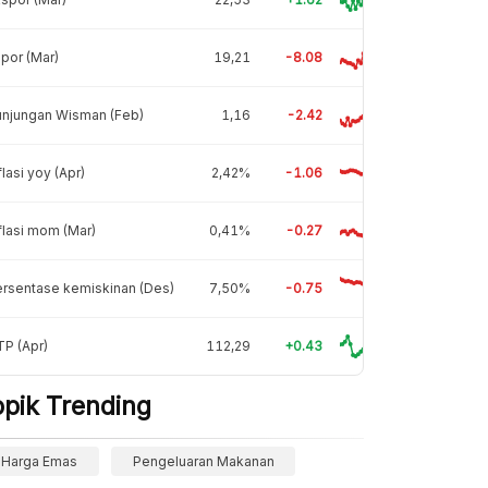
por (Mar)
19,21
-8.08
unjungan Wisman (Feb)
1,16
-2.42
flasi yoy (Apr)
2,42%
-1.06
flasi mom (Mar)
0,41%
-0.27
rsentase kemiskinan (Des)
7,50%
-0.75
P (Apr)
112,29
+0.43
opik Trending
Harga Emas
Pengeluaran Makanan