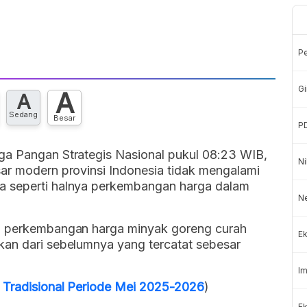
P
Gi
A
A
Sedang
Besar
P
ga Pangan Strategis Nasional pukul 08:23 WIB,
Ni
sar modern provinsi Indonesia tidak mengalami
a seperti halnya perkembangan harga dalam
N
r, perkembangan harga minyak goreng curah
Ek
kan dari sebelumnya yang tercatat sebesar
Im
r Tradisional Periode Mei 2025-2026
)
Ek