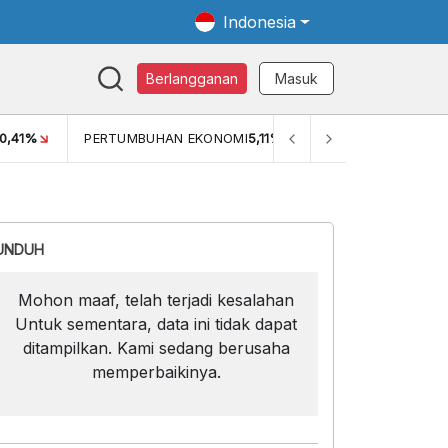
Indonesia
Berlangganan
Masuk
5,11%
PDB ADHK (Q4 2025)
3.474,50
GINI RASIO (SEM2)
0
UNDUH
Mohon maaf, telah terjadi kesalahan
Untuk sementara, data ini tidak dapat
ditampilkan. Kami sedang berusaha
memperbaikinya.