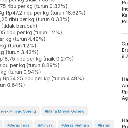
Po
,75 ribu per kg (turun 0.32%)
In
 Rp47,2 ribu per kg (turun 18.62%)
Ka
5,25 ribu per kg (turun 0.33%)
Pe
g (tidak berubah)
5 ribu per kg (turun 1.2%)
er kg (turun 4.49%)
Gu
kg (turun 1.2%)
Er
kg (turun 3.42%)
8 
Rp18,75 ribu per kg (naik 0.27%)
ribu per kg (turun 8.89%)
 kg (turun 0.94%)
 Rp54,25 ribu per kg (turun 4.49%)
Ha
urun 0.64%)
An
Rp
Ag
erek Minyak Goreng
#mafia Minyak Goreng
Ha
#beras India
#Minyak
#beras Vietnam
#Beras
Pr