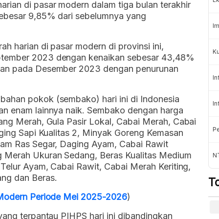
rian di pasar modern dalam tiga bulan terakhir
 sebesar 9,85% dari sebelumnya yang
Im
h harian di pasar modern di provinsi ini,
K
ptember 2023 dengan kenaikan sebesar 43,48%
tkan pada Desember 2023 dengan penurunan
In
ahan pokok (sembako) hari ini di Indonesia
In
dan enam lainnya naik. Sembako dengan harga
ang Merah, Gula Pasir Lokal, Cabai Merah, Cabai
Pe
aging Sapi Kualitas 2, Minyak Goreng Kemasan
Ayam Ras Segar, Daging Ayam, Cabai Rawit
g Merah Ukuran Sedang, Beras Kualitas Medium
NT
 Telur Ayam, Cabai Rawit, Cabai Merah Keriting,
ng dan Beras.
T
r Modern Periode Mei 2025-2026
)
yang terpantau PIHPS hari ini dibandingkan