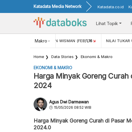
Katadata Media Network
Katadata.co.id
K
Lihat Topik
 (FEB)
1,16
NILAI TUKAR USD/IDR
Makro
17
INFLASI YOY (APR)
2,
Home
Data Stories
Ekonomi & Makro
EKONOMI & MAKRO
Harga Minyak Goreng Curah 
2024
Agus Dwi Darmawan
15/05/2026 08:52 WIB
Harga Minyak Goreng Curah di Pasar M
2024.0