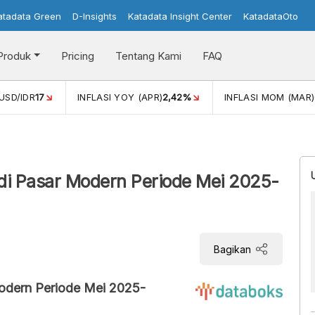
atadata Green
D-Insights
Katadata Insight Center
KatadataOto
Produk
Pricing
Tentang Kami
FAQ
42%
INFLASI MOM (MAR)
0,41%
PERTUMBUHAN EKONOMI
di Pasar Modern Periode Mei 2025-
Bagikan
odern Periode Mei 2025-