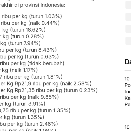
khir di provinsi Indonesia:
 ribu per kg (turun 1.03%)
 ribu per kg (naik 0.44%)
 kg (turun 18.62%)
er kg (turun 0.28%)
 kg (turun 7.94%)
bu per kg (turun 8.43%)
ribu per kg (turun 0.63%)
D
 ribu per kg (tidak berubah)
 kg (naik 1.17%)
7 ribu per kg (turun 1.81%)
10
r Kg Rp21,9 ribu per kg (naik 2.58%)
Po
er Kg Rp21,35 ribu per kg (turun 0.23%)
In
ribu per kg (naik 9.85%)
Ka
er kg (turun 3.91%)
Pe
75 ribu per kg (turun 1.35%)
r kg (turun 1.35%)
ibu per kg (turun 2.48%)
10
ribu per kg (naik 1.08%)