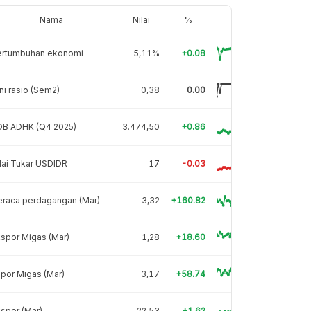
Nama
Nilai
%
ertumbuhan ekonomi
5,11%
+0.08
ni rasio (Sem2)
0,38
0.00
DB ADHK (Q4 2025)
3.474,50
+0.86
lai Tukar USDIDR
17
-0.03
eraca perdagangan (Mar)
3,32
+160.82
spor Migas (Mar)
1,28
+18.60
por Migas (Mar)
3,17
+58.74
spor (Mar)
22,53
+1.62