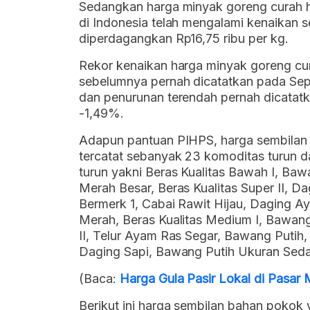
Sedangkan harga minyak goreng curah ha
di Indonesia telah mengalami kenaikan
diperdagangkan Rp16,75 ribu per kg.
Rekor kenaikan harga minyak goreng cura
sebelumnya pernah dicatatkan pada Se
dan penurunan terendah pernah dicata
-1,49%.
Adapun pantuan PIHPS, harga sembilan b
tercatat sebanyak 23 komoditas turun 
turun yakni Beras Kualitas Bawah I, Baw
Merah Besar, Beras Kualitas Super II, D
Bermerk 1, Cabai Rawit Hijau, Daging 
Merah, Beras Kualitas Medium I, Bawan
II, Telur Ayam Ras Segar, Bawang Putih,
Daging Sapi, Bawang Putih Ukuran Seda
(Baca:
Harga Gula Pasir Lokal di Pasa
Berikut ini harga sembilan bahan pokok 