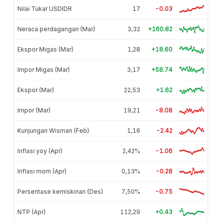
Nilai Tukar USDIDR
17
-0.03
Neraca perdagangan (Mar)
3,32
+160.82
Ekspor Migas (Mar)
1,28
+18.60
Impor Migas (Mar)
3,17
+58.74
Ekspor (Mar)
22,53
+1.62
Impor (Mar)
19,21
-8.08
Kunjungan Wisman (Feb)
1,16
-2.42
Inflasi yoy (Apr)
2,42%
-1.06
Inflasi mom (Apr)
0,13%
-0.28
Persentase kemiskinan (Des)
7,50%
-0.75
NTP (Apr)
112,29
+0.43