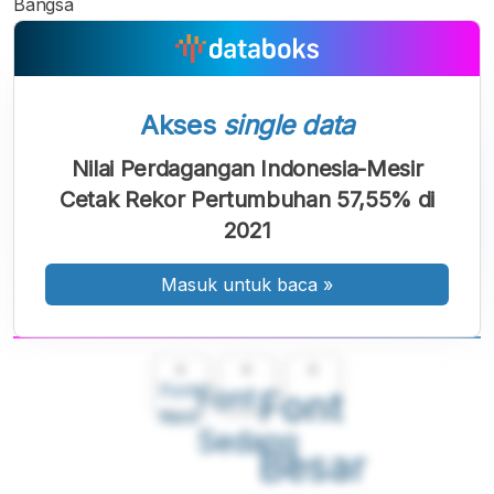
Bangsa
Akses
single data
Nilai Perdagangan Indonesia-Mesir
Cetak Rekor Pertumbuhan 57,55% di
2021
Masuk untuk baca
»
A
A
A
Font
Font
Font
Kecil
Sedang
Besar