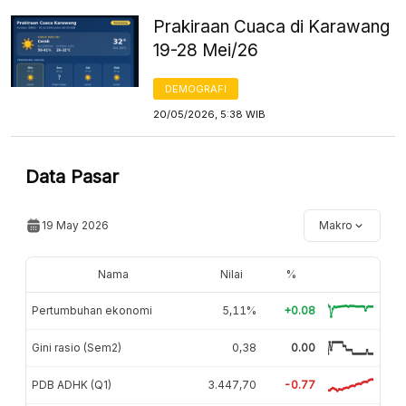
Prakiraan Cuaca di Karawang
19-28 Mei/26
DEMOGRAFI
20/05/2026, 5:38 WIB
Data Pasar
19 May 2026
Makro
Nama
Nilai
%
Pertumbuhan ekonomi
5,11%
+0.08
Gini rasio (Sem2)
0,38
0.00
PDB ADHK (Q1)
3.447,70
-0.77