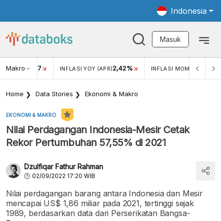
Indonesia
Masuk
Makro
17
2,42%
0,1
KAR USD/IDR
INFLASI YOY (APR)
INFLASI MOM (APR)
Home
Data Stories
Ekonomi & Makro
EKONOMI & MAKRO
Nilai Perdagangan Indonesia-Mesir Cetak
Rekor Pertumbuhan 57,55% di 2021
Dzulfiqar Fathur Rahman
02/09/2022 17:20 WIB
Nilai perdagangan barang antara Indonesia dan Mesir
mencapai US$ 1,86 miliar pada 2021, tertinggi sejak
1989, berdasarkan data dari Perserikatan Bangsa-