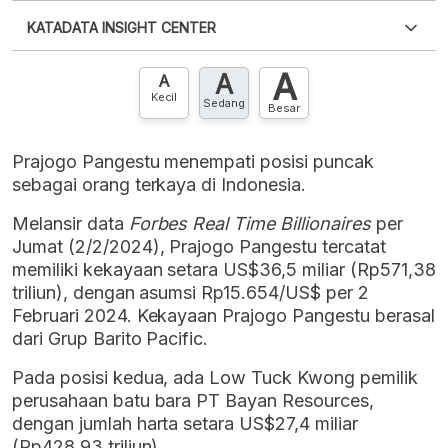
Silakan
login
untuk mengakses informasi ini
.
Belum
KATADATA INSIGHT CENTER
punya akun?
Silakan
Daftar sekarang
,
GRATIS!
XLS
EMBED
A
A
Hubungi sekarang »
A
Kecil
Sedang
Besar
Prajogo Pangestu menempati posisi puncak
sebagai orang terkaya di Indonesia.
Melansir data
Forbes Real Time Billionaires
per
Jumat (2/2/2024), Prajogo Pangestu tercatat
memiliki kekayaan setara US$36,5 miliar (Rp571,38
triliun), dengan asumsi Rp15.654/US$ per 2
Februari 2024. Kekayaan Prajogo Pangestu berasal
dari Grup Barito Pacific.
Pada posisi kedua, ada Low Tuck Kwong pemilik
perusahaan batu bara PT Bayan Resources,
dengan jumlah harta setara US$27,4 miliar
(Rp428,93 triliun).