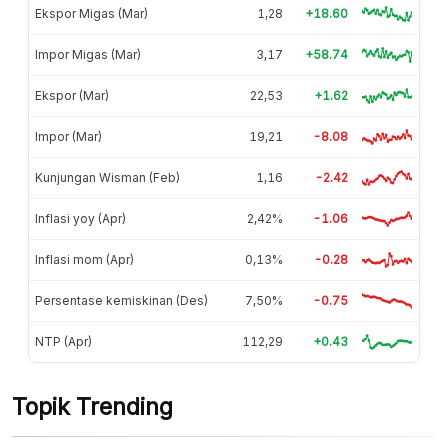
Ekspor Migas (Mar)
1,28
+18.60
Impor Migas (Mar)
3,17
+58.74
Ekspor (Mar)
22,53
+1.62
Impor (Mar)
19,21
-8.08
Kunjungan Wisman (Feb)
1,16
-2.42
Inflasi yoy (Apr)
2,42%
-1.06
Inflasi mom (Apr)
0,13%
-0.28
Persentase kemiskinan (Des)
7,50%
-0.75
NTP (Apr)
112,29
+0.43
Topik Trending