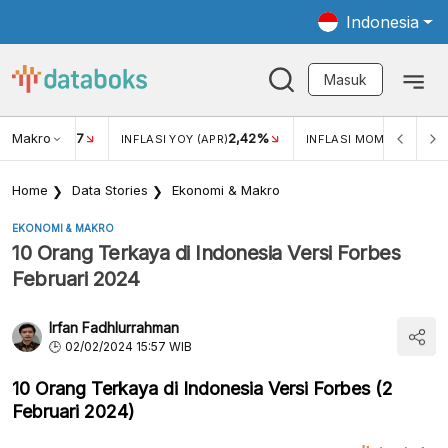
Indonesia
Masuk
Makro
17
2,42%
0,1
KAR USD/IDR
INFLASI YOY (APR)
INFLASI MOM (APR)
Home
Data Stories
Ekonomi & Makro
EKONOMI & MAKRO
10 Orang Terkaya di Indonesia Versi Forbes
Februari 2024
Irfan Fadhlurrahman
02/02/2024 15:57 WIB
10 Orang Terkaya di Indonesia Versi Forbes (2
Februari 2024)