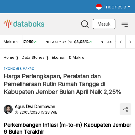
Indonesia
Masuk
Makro
17.959
3,08%
UKAR USD/IDR
INFLASI YOY (MEI)
INFLASI MOM (MEI)
Home
Data Stories
Ekonomi & Makro
EKONOMI & MAKRO
Harga Perlengkapan, Peralatan dan
Pemeliharaan Rutin Rumah Tangga di
Kabupaten Jember Bulan April Naik 2,25%
Agus Dwi Darmawan
22/05/2026 15:28 WIB
Perkembangan Inflasi (m-to-m) Kabupaten Jember
6 Bulan Terakhir