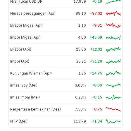
Nilai Tukar USDIDR
17.959
+0.19
Neraca perdagangan (Apr)
89,10
-97.32
Ekspor Migas (Apr)
1,16
-9.81
Impor Migas (Apr)
4,60
+45.09
Ekspor (Apr)
25,30
+12.32
Impor (Apr)
25,21
+31.28
Kunjungan Wisman (Apr)
1,25
+14.75
Inflasi yoy (Mei)
3,08%
+0.66
Inflasi mom (Mei)
0,28%
+0.15
Persentase kemiskinan (Des)
7,50%
-0.75
NTP (Mei)
113,79
+1.34