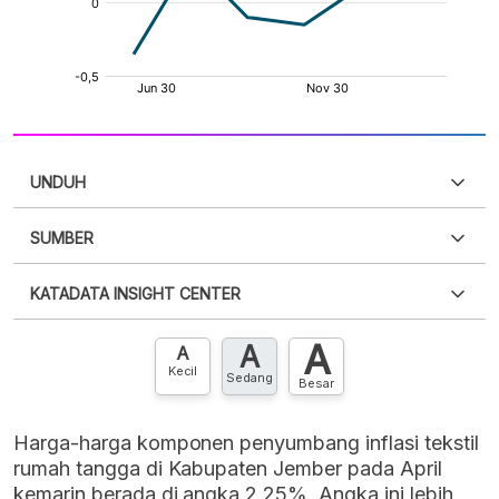
UNDUH
SUMBER
PDF
PNG
Silakan
login
untuk mengakses informasi ini
.
Belum
KATADATA INSIGHT CENTER
punya akun?
Silakan
Daftar sekarang
,
GRATIS!
XLS
EMBED
A
A
Hubungi sekarang »
A
Kecil
Sedang
Besar
Harga-harga komponen penyumbang inflasi tekstil
rumah tangga di Kabupaten Jember pada April
kemarin berada di angka 2,25%. Angka ini lebih