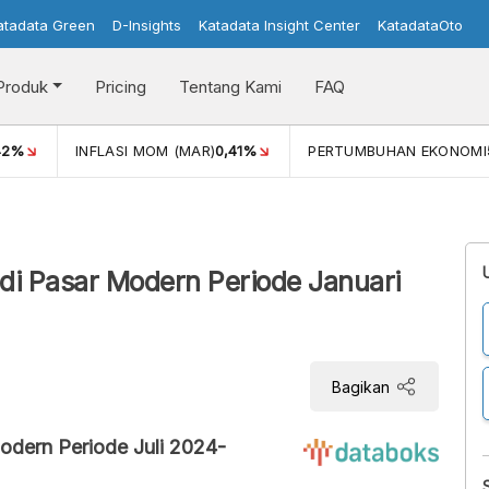
atadata Green
D-Insights
Katadata Insight Center
KatadataOto
Produk
Pricing
Tentang Kami
FAQ
42%
INFLASI MOM (MAR)
0,41%
PERTUMBUHAN EKONOMI
 di Pasar Modern Periode Januari
Bagikan
Modern Periode Juli 2024-