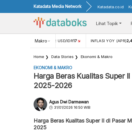
Katadata Media Network
Katadata.co.id
K
Lihat Topik
 (FEB)
1,16
NILAI TUKAR USD/IDR
Makro
17
INFLASI YOY (APR)
2,
Home
Data Stories
Ekonomi & Makro
EKONOMI & MAKRO
Harga Beras Kualitas Super II
2025-2026
Agus Dwi Darmawan
31/01/2026 16:50 WIB
Harga Beras Kualitas Super II di Pasar 
2025