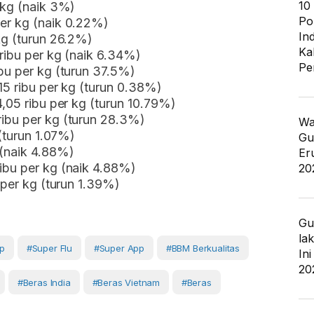
10
 kg (naik 3%)
Po
er kg (naik 0.22%)
In
kg (turun 26.2%)
Ka
 ribu per kg (naik 6.34%)
Pe
bu per kg (turun 37.5%)
15 ribu per kg (turun 0.38%)
4,05 ribu per kg (turun 10.79%)
ibu per kg (turun 28.3%)
Wa
 (turun 1.07%)
Gu
 (naik 4.88%)
Er
ibu per kg (naik 4.88%)
20
 per kg (turun 1.39%)
Gu
la
up
#super Flu
#super App
#BBM Berkualitas
In
20
#beras India
#beras Vietnam
#Beras