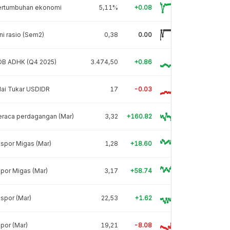
ertumbuhan ekonomi
5,11%
+0.08
ni rasio (Sem2)
0,38
0.00
DB ADHK (Q4 2025)
3.474,50
+0.86
lai Tukar USDIDR
17
-0.03
eraca perdagangan (Mar)
3,32
+160.82
spor Migas (Mar)
1,28
+18.60
por Migas (Mar)
3,17
+58.74
spor (Mar)
22,53
+1.62
por (Mar)
19,21
-8.08