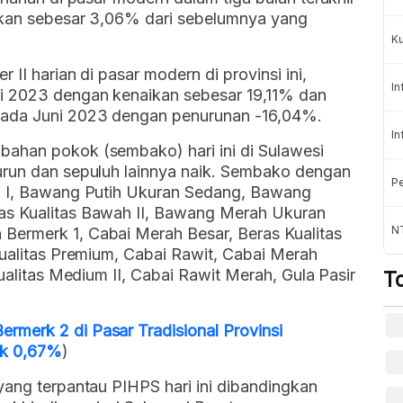
ikan sebesar 3,06% dari sebelumnya yang
K
 II harian di pasar modern di provinsi ini,
In
i 2023 dengan kenaikan sebesar 19,11% dan
pada Juni 2023 dengan penurunan -16,04%.
In
ahan pokok (sembako) hari ini di Sulawesi
urun dan sepuluh lainnya naik. Sembako dengan
Pe
um I, Bawang Putih Ukuran Sedang, Bawang
as Kualitas Bawah II, Bawang Merah Ukuran
NT
Bermerk 1, Cabai Merah Besar, Beras Kualitas
Kualitas Premium, Cabai Rawit, Cabai Merah
Kualitas Medium II, Cabai Rawit Merah, Gula Pasir
T
merk 2 di Pasar Tradisional Provinsi
ik 0,67%
)
yang terpantau PIHPS hari ini dibandingkan