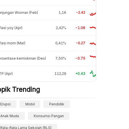
unjungan Wisman (Feb)
1,16
-2.42
flasi yoy (Apr)
2,42%
-1.06
flasi mom (Mar)
0,41%
-0.27
rsentase kemiskinan (Des)
7,50%
-0.75
P (Apr)
112,29
+0.43
opik Trending
Erupsi
Mobil
Pendidik
Anak Muda
Konsumsi Pangan
Rata-Rata Lama Sekolah (RLS)