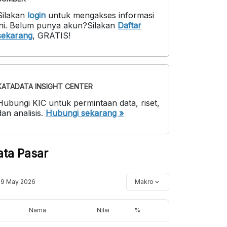
Silakan
login
untuk mengakses informasi
ni
.
Belum punya akun?
Silakan
Daftar
sekarang
,
GRATIS!
KATADATA INSIGHT CENTER
Hubungi KIC untuk permintaan data, riset,
dan analisis.
Hubungi sekarang »
ata Pasar
19 May 2026
Makro
Nama
Nilai
%