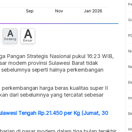
P
Gi
A
A
P
Sedang
Besar
Ni
ga Pangan Strategis Nasional pukul 16:23 WIB,
asar modern provinsi Sulawesi Barat tidak
N
 sebelumnya seperti halnya perkembangan
Ek
 perkembangan harga beras kualitas super II
kan dari sebelumnya yang tercatat sebesar
Im
Sulawesi Tengah Rp.21.450 per Kg (Jumat, 30
Ek
Im
harian di pasar modern dalam tiga bulan terakhir